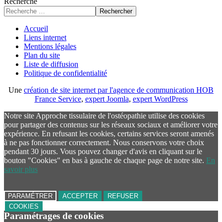
Recherche
Rechercher
Accueil
Liens internet
Mentions légales
Plan du site
Liste de diffusion
Politique de confidentialité
Une
création de site internet par l'agence de communication HOB
France Service
,
expert Joomla
,
expert WordPress
Notre site Approche tissulaire de l'ostéopathie utilise des cookies
pour partager des contenus sur les réseaux sociaux et améliorer votre
expérience. En refusant les cookies, certains services seront amenés
à ne pas fonctionner correctement. Nous conservons votre choix
pendant 30 jours. Vous pouvez changer d'avis en cliquant sur le
bouton "Cookies" en bas à gauche de chaque page de notre site.
En
savoir plus
PARAMÉTRER
ACCEPTER
REFUSER
COOKIES
Paramétrages de cookies