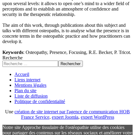
upon several levels: it allows to open one’s mind to a wider field of
perceptions and to establish an atmosphere of confidence and
security in the therapeutic relationship.
The aim of this work, through publications about this subject and
talks with different osteopaths, is to analyse what the presence is in
concrete terms in the osteopathic practice and how practitioners can
develop it.
Keywords
: Osteopathy, Presence, Focusing, R.E. Becker, P. Tricot.
Recherche
Rechercher
Accueil
Liens internet
Mentions légales
Plan du site
Liste de diffusion
Politique de confidentialité
Une
création de site internet par l'agence de communication HOB
France Service
,
expert Joomla
,
expert WordPress
Notre site Approche tissulaire de l'ostéopathie utilise des cookies
pour partager des contenus sur les réseaux sociaux et améliorer votre