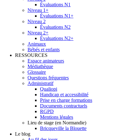
Évaluations N1
Niveau 1+
Évaluations N1+
Niveau 2
Évaluations N2
Niveau 2+
Évaluations N2+
Animaux
Bébés et enfants
RESSOURCES
Espace animateurs
Médiathèque
Glossaire
Questions fréquentes
Administratif
Qualiopi
Handicap et accessibilité
Prise en charge formations
Documents contractuels
RGPD
Mentions légales
Lieu de stage (en Normandie)
Bricqueville la Blouette
Le blog
Au fil des jours