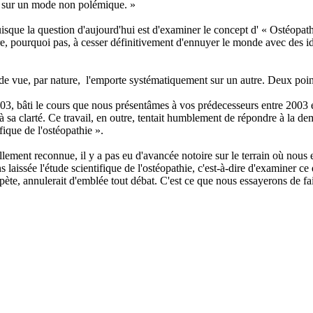
t sur un mode non polémique. »
uisque la question d'aujourd'hui est d'examiner le concept d' « Ostéopat
e, pourquoi pas, à cesser définitivement d'ennuyer le monde avec des 
oint de vue, par nature, l'emporte systématiquement sur un autre. Deux p
003, bâti le cours que nous présentâmes à vos prédecesseurs entre 2003 e
 à sa clarté. Ce travail, en outre, tentait humblement de répondre à la d
fique de l'ostéopathie ».
ciellement reconnue, il y a pas eu d'avancée notoire sur le terrain où n
ons laissée l'étude scientifique de l'ostéopathie, c'est-à-dire d'examiner
épète, annulerait d'emblée tout débat. C'est ce que nous essayerons de fa