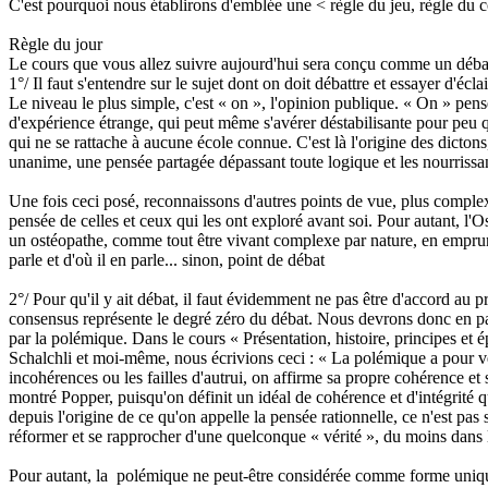
C'est pourquoi nous établirons d'emblée une < règle du jeu, règle du c
Règle du jour
Le cours que vous allez suivre aujourd'hui sera conçu comme un débat. 
1°/ Il faut s'entendre sur le sujet dont on doit débattre et essayer d'écla
Le niveau le plus simple, c'est « on », l'opinion publique. « On » pense
d'expérience étrange, qui peut même s'avérer déstabilisante pour peu q
qui ne se rattache à aucune école connue. C'est là l'origine des dictons
unanime, une pensée partagée dépassant toute logique et les nourrissant
Une fois ceci posé, reconnaissons d'autres points de vue, plus complexes
pensée de celles et ceux qui les ont exploré avant soi. Pour autant, l
un ostéopathe, comme tout être vivant complexe par nature, en emprunter
parle et d'où il en parle... sinon, point de débat
2°/ Pour qu'il y ait débat, il faut évidemment ne pas être d'accord au 
consensus représente le degré zéro du débat. Nous devrons donc en p
par la polémique. Dans le cours « Présentation, histoire, principes et
Schalchli et moi-même, nous écrivions ceci : « La polémique a pour vert
incohérences ou les failles d'autrui, on affirme sa propre cohérence et s
montré Popper, puisqu'on définit un idéal de cohérence et d'intégrité q
depuis l'origine de ce qu'on appelle la pensée rationnelle, ce n'est pa
réformer et se rapprocher d'une quelconque « vérité », du moins dans l
Pour autant, la polémique ne peut-être considérée comme forme unique 