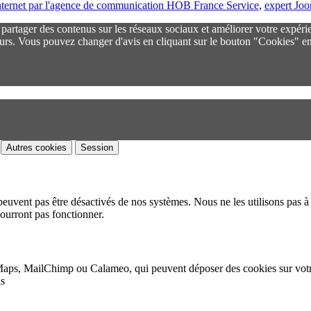
 internet par l'agence de communication HOB France Service
,
expert Jo
r partager des contenus sur les réseaux sociaux et améliorer votre expéri
urs. Vous pouvez changer d'avis en cliquant sur le bouton "Cookies" en
Autres cookies
Session
peuvent pas être désactivés de nos systèmes. Nous ne les utilisons pas à 
pourront pas fonctionner.
Maps, MailChimp ou Calameo, qui peuvent déposer des cookies sur vot
as