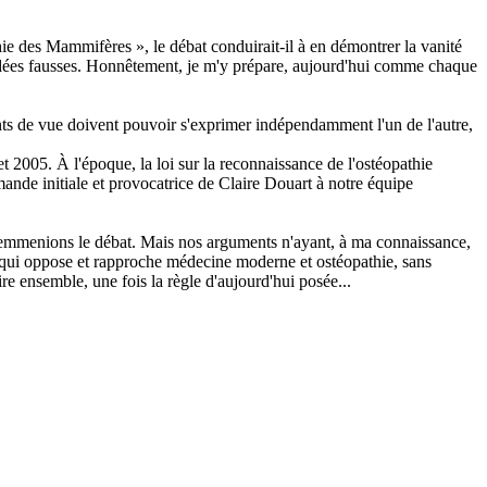
hie des Mammifères », le débat conduirait-il à en démontrer la vanité
idées fausses. Honnêtement, je m'y prépare, aujourd'hui comme chaque
oints de vue doivent pouvoir s'exprimer indépendamment l'un de l'autre,
t 2005. À l'époque, la loi sur la reconnaissance de l'ostéopathie
emande initiale et provocatrice de Claire Douart à notre équipe
ous emmenions le débat. Mais nos arguments n'ayant, à ma connaissance,
 ce qui oppose et rapproche médecine moderne et ostéopathie, sans
ire ensemble, une fois la règle d'aujourd'hui posée...