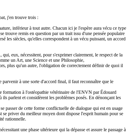
, j'en trouve trois :
ature, inférieur à tout autre. Chacun ici je l'espère aura vécu ce type
se trouve remis en question par un trait issu d'une pensée populaire
ersé les siècles, qu'elles correspondent à un vécu puissant, un accord
 qui, eux, nécessitent, pour s'exprimer clairement, le respect de la
 comme un Art, une Science et une Philosophie,
s, plus qu'un autre, l'obligation de correctement définir de quoi il
arvenir à une sorte d'accord final, il faut reconnaître que le
ère formation à l'ostéopathie vétérinaire de l'ENVN par Édouard
ù ils parlent et considèrent les problèmes posés. En dénonçant les
se passer de cette forme conflictuelle de dialogue qui est en usage
est se priver du meilleur moyen dont dispose l'esprit humain pour se
té rationnelle.
essitant une phase ultérieure qui la dépasse et assure le passage à