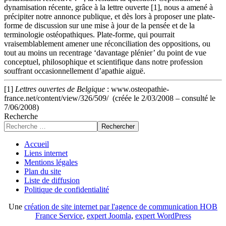
dynamisation récente, grâce à la lettre ouverte [1], nous a amené à
précipiter notre annonce publique, et dès lors à proposer une plate-
forme de discussion sur une mise à jour de la pensée et de la
terminologie ostéopathiques. Plate-forme, qui pourrait
vraisemblablement amener une réconciliation des oppositions, ou
tout au moins un recentrage ‘davantage plénier’ du point de vue
conceptuel, philosophique et scientifique dans notre profession
souffrant occasionnellement d’apathie aiguë.
[1]
Lettres ouvertes de Belgique
: www.osteopathie-
france.net/content/view/326/509/ (créée le 2/03/2008 – consulté le
7/06/2008)
Recherche
Rechercher
Accueil
Liens internet
Mentions légales
Plan du site
Liste de diffusion
Politique de confidentialité
Une
création de site internet par l'agence de communication HOB
France Service
,
expert Joomla
,
expert WordPress