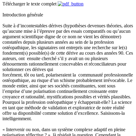
Télécharger le texte complet
Introduction générale
Suite à d’incontestables dérives (hypothèses devenues théories, alors
qu’aucune mise à l’épreuve par des essais comparatifs ou qu’aucun
argument scientifique digne de ce nom ne vient les démontrer)
constatées depuis plusieurs années au sein de la profession
ostéopathique, les signataires ont entrepris une recherche sur le(s)
fondement(s) possible(s) de cette dérive au cours des années 90. Ces
auteurs, ont ensuite cherché s’il y avait un ou plusieurs
dénouements rationnellement concevables et réconciliateurs pour
solutionner ces dérives qui
forcément, tôt ou tard, polariseraient la communauté professionnelle
ostéopathique, au risque d’un schisme probablement irrévocable. Le
monde entier, ainsi que ses sociétés constituantes, sont sous
l’emprise d’une polarisation continuellement croissante entre
croyance et rationalité, mystifications possibles et vérités plausibles.
Pourquoi la profession ostéopathique y échapperait-elle? La science
en tant que méthode de validation et exploratrice de notre réalité
offre sa disponibilité comme solution d’excellence. Saisissons-la
intelligemment.
« Intervenir ou non, dans un système complexe adaptif en pleine
polarisation réflective ? », là résidait la question. Cependant la