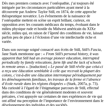
Dès mes premiers contacts avec l’ostéopathie, j’ai toujours été
intriguée par les circonstances particulières ayant mené à la
découverte par Andrew Taylor Still, en 1874, de cette approche
thérapeutique novatrice. Les événements de la naissance de
l’ostéopathie mettent en scène un esprit brillant, curieux, en
opposition avec les courants médicaux du temps, évoluant dans le
milieu physique rude et hostile du Midwest américain du XIXe
siècle, milieu qui, en raison de l’âpreté des conditions de vie, laissait
parfois peu de place à l’éclosion d’une vie intellectuelle riche et
variée.
Dans son ouvrage soigné consacré aux écrits de Still,
Still’s Fascia
,
Jane Stark mentionne que :
« From Still’s personal history, it was
apparent that Still had an average pioneer education, interrupted
periodically by family relocations, farm life and the lack of schools
in remote areas »
. [traduction]
« Le passé de Still révèle que celui-ci
a reçu une éducation semblable à celle que recevait la plupart des
colons, c’est-à-dire une éducation interrompue périodiquement par
les déménagements familiaux, les travaux de la ferme et l’absence
d’école rurale dans les régions éloignées »
(Stark, 2007a, p. 73).
Ma curiosité à l’égard de l’énigmatique parcours de Still, effectué
dans des conditions de vie généralement modestes et souvent
précaires, s’est appuyée sur certaines de mes expériences de vie qui
ont affiné ma perception de l’importance de l’environnement dans le
développement des individus et des sociétés.