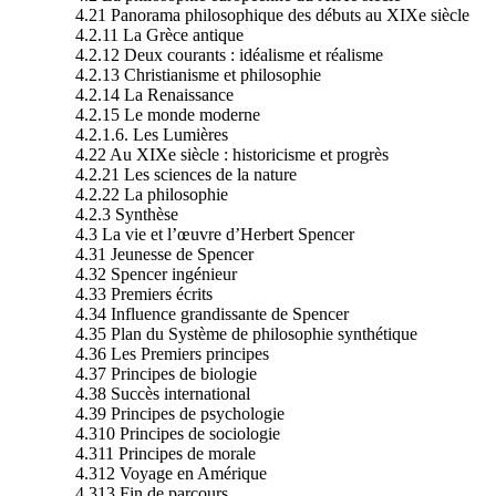
4.21 Panorama philosophique des débuts au XIXe siècle
4.2.11 La Grèce antique
4.2.12 Deux courants : idéalisme et réalisme
4.2.13 Christianisme et philosophie
4.2.14 La Renaissance
4.2.15 Le monde moderne
4.2.1.6. Les Lumières
4.22 Au XIXe siècle : historicisme et progrès
4.2.21 Les sciences de la nature
4.2.22 La philosophie
4.2.3 Synthèse
4.3 La vie et l’œuvre d’Herbert Spencer
4.31 Jeunesse de Spencer
4.32 Spencer ingénieur
4.33 Premiers écrits
4.34 Influence grandissante de Spencer
4.35 Plan du Système de philosophie synthétique
4.36 Les Premiers principes
4.37 Principes de biologie
4.38 Succès international
4.39 Principes de psychologie
4.310 Principes de sociologie
4.311 Principes de morale
4.312 Voyage en Amérique
4.313 Fin de parcours