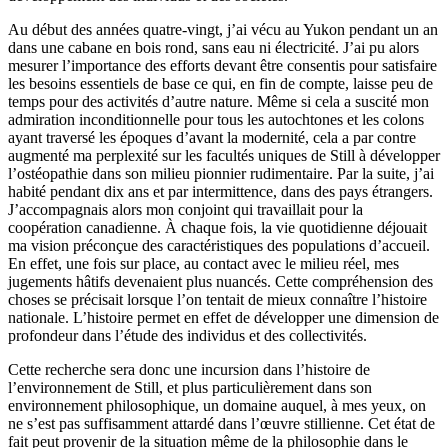
Au début des années quatre-vingt, j’ai vécu au Yukon pendant un an
dans une cabane en bois rond, sans eau ni électricité. J’ai pu alors
mesurer l’importance des efforts devant être consentis pour satisfaire
les besoins essentiels de base ce qui, en fin de compte, laisse peu de
temps pour des activités d’autre nature. Même si cela a suscité mon
admiration inconditionnelle pour tous les autochtones et les colons
ayant traversé les époques d’avant la modernité, cela a par contre
augmenté ma perplexité sur les facultés uniques de Still à développer
l’ostéopathie dans son milieu pionnier rudimentaire. Par la suite, j’ai
habité pendant dix ans et par intermittence, dans des pays étrangers.
J’accompagnais alors mon conjoint qui travaillait pour la
coopération canadienne. À chaque fois, la vie quotidienne déjouait
ma vision préconçue des caractéristiques des populations d’accueil.
En effet, une fois sur place, au contact avec le milieu réel, mes
jugements hâtifs devenaient plus nuancés. Cette compréhension des
choses se précisait lorsque l’on tentait de mieux connaître l’histoire
nationale. L’histoire permet en effet de développer une dimension de
profondeur dans l’étude des individus et des collectivités.
Cette recherche sera donc une incursion dans l’histoire de
l’environnement de Still, et plus particulièrement dans son
environnement philosophique, un domaine auquel, à mes yeux, on
ne s’est pas suffisamment attardé dans l’œuvre stillienne. Cet état de
fait peut provenir de la situation même de la philosophie dans le