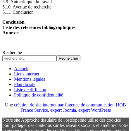
5.9. Autocritique du travail
5.10. Avenue de recherche
5.11. Conclusion
Conclusion
Liste des références bibliographiques
Annexes
Recherche
Rechercher
Accueil
Liens internet
Mentions légales
Plan du site
Liste de diffusion
Politique de confidentialité
Une
création de site internet par l'agence de communication HOB
France Service
,
expert Joomla
,
expert WordPress
Notre site Approche tissulaire de l'ostéopathie utilise des cookies
pour partager des contenus sur les réseaux sociaux et améliorer votre
expérience. En refusant les cookies, certains services seront amenés