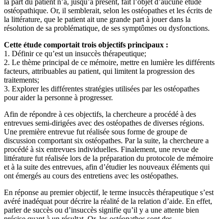
la part du patient n’a, jusqu’à présent, fait l’objet d’aucune étude
ostéopathique. Or, il semblerait, selon les ostéopathes et les écrits de
la littérature, que le patient ait une grande part à jouer dans la
résolution de sa problématique, de ses symptômes ou dysfonctions.
Cette étude comportait trois objectifs principaux :
1. Définir ce qu’est un insuccès thérapeutique;
2. Le thème principal de ce mémoire, mettre en lumière les différents
facteurs, attribuables au patient, qui limitent la progression des
traitements;
3. Explorer les différentes stratégies utilisées par les ostéopathes
pour aider la personne à progresser.
Afin de répondre à ces objectifs, la chercheure a procédé à des
entrevues semi-dirigées avec des ostéopathes de diverses régions.
Une première entrevue fut réalisée sous forme de groupe de
discussion comportant six ostéopathes. Par la suite, la chercheure a
procédé à six entrevues individuelles. Finalement, une revue de
littérature fut réalisée lors de la préparation du protocole de mémoire
et à la suite des entrevues, afin d’étudier les nouveaux éléments qui
ont émergés au cours des entretiens avec les ostéopathes.
En réponse au premier objectif, le terme insuccès thérapeutique s’est
avéré inadéquat pour décrire la réalité de la relation d’aide. En effet,
parler de succès ou d’insuccès signifie qu’il y a une attente bien
précise quant à un résultat. Or, les ostéopathes sont des