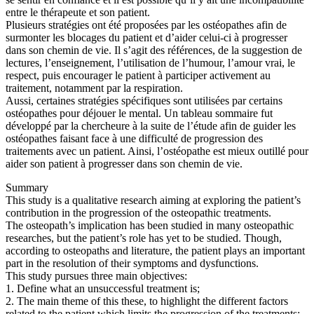
entre le thérapeute et son patient.
Plusieurs stratégies ont été proposées par les ostéopathes afin de
surmonter les blocages du patient et d’aider celui-ci à progresser
dans son chemin de vie. Il s’agit des références, de la suggestion de
lectures, l’enseignement, l’utilisation de l’humour, l’amour vrai, le
respect, puis encourager le patient à participer activement au
traitement, notamment par la respiration.
Aussi, certaines stratégies spécifiques sont utilisées par certains
ostéopathes pour déjouer le mental. Un tableau sommaire fut
développé par la chercheure à la suite de l’étude afin de guider les
ostéopathes faisant face à une difficulté de progression des
traitements avec un patient. Ainsi, l’ostéopathe est mieux outillé pour
aider son patient à progresser dans son chemin de vie.
Summary
This study is a qualitative research aiming at exploring the patient’s
contribution in the progression of the osteopathic treatments.
The osteopath’s implication has been studied in many osteopathic
researches, but the patient’s role has yet to be studied. Though,
according to osteopaths and literature, the patient plays an important
part in the resolution of their symptoms and dysfunctions.
This study pursues three main objectives:
1. Define what an unsuccessful treatment is;
2. The main theme of this these, to highlight the different factors
related to the patient which limits the progression of the treatments;