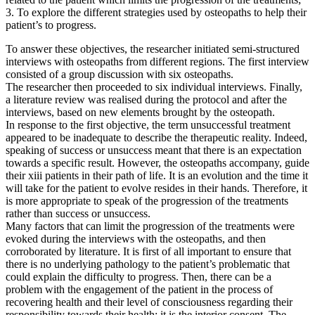
3. To explore the different strategies used by osteopaths to help their
patient’s to progress.
To answer these objectives, the researcher initiated semi-structured
interviews with osteopaths from different regions. The first interview
consisted of a group discussion with six osteopaths.
The researcher then proceeded to six individual interviews. Finally,
a literature review was realised during the protocol and after the
interviews, based on new elements brought by the osteopath.
In response to the first objective, the term unsuccessful treatment
appeared to be inadequate to describe the therapeutic reality. Indeed,
speaking of success or unsuccess meant that there is an expectation
towards a specific result. However, the osteopaths accompany, guide
their xiii patients in their path of life. It is an evolution and the time it
will take for the patient to evolve resides in their hands. Therefore, it
is more appropriate to speak of the progression of the treatments
rather than success or unsuccess.
Many factors that can limit the progression of the treatments were
evoked during the interviews with the osteopaths, and then
corroborated by literature. It is first of all important to ensure that
there is no underlying pathology to the patient’s problematic that
could explain the difficulty to progress. Then, there can be a
problem with the engagement of the patient in the process of
recovering health and their level of consciousness regarding their
responsibility towards their health; it is the interior consent. The