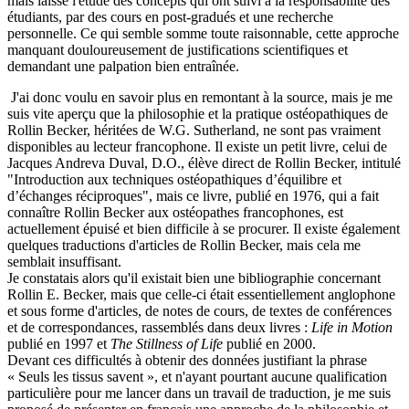
mais laisse l'étude des concepts qui ont suivi à la responsabilité des
étudiants, par des cours en post-gradués et une recherche
personnelle. Ce qui semble somme toute raisonnable, cette approche
manquant douloureusement de justifications scientifiques et
demandant une palpation bien entraînée.
J'ai donc voulu en savoir plus en remontant à la source, mais je me
suis vite aperçu que la philosophie et la pratique ostéopathiques de
Rollin Becker, héritées de W.G. Sutherland, ne sont pas vraiment
disponibles au lecteur francophone. Il existe un petit livre, celui de
Jacques Andreva Duval, D.O., élève direct de Rollin Becker, intitulé
"Introduction aux techniques ostéopathiques d’équilibre et
d’échanges réciproques", mais ce livre, publié en 1976, qui a fait
connaître Rollin Becker aux ostéopathes francophones, est
actuellement épuisé et bien difficile à se procurer. Il existe également
quelques traductions d'articles de Rollin Becker, mais cela me
semblait insuffisant.
Je constatais alors qu'il existait bien une bibliographie concernant
Rollin E. Becker, mais que celle-ci était essentiellement anglophone
et sous forme d'articles, de notes de cours, de textes de conférences
et de correspondances, rassemblés dans deux livres :
Life in Motion
publié en 1997 et
The Stillness of Life
publié en 2000.
Devant ces difficultés à obtenir des données justifiant la phrase
« Seuls les tissus savent », et n'ayant pourtant aucune qualification
particulière pour me lancer dans un travail de traduction, je me suis