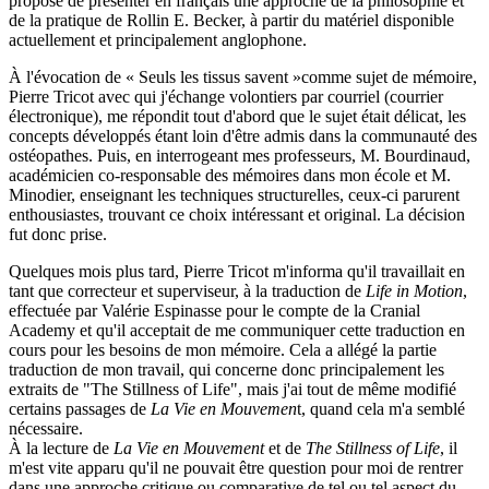
proposé de présenter en français une approche de la philosophie et
de la pratique de Rollin E. Becker, à partir du matériel disponible
actuellement et principalement anglophone.
À l'évocation de « Seuls les tissus savent »comme sujet de mémoire,
Pierre Tricot avec qui j'échange volontiers par courriel (courrier
électronique), me répondit tout d'abord que le sujet était délicat, les
concepts développés étant loin d'être admis dans la communauté des
ostéopathes. Puis, en interrogeant mes professeurs, M. Bourdinaud,
académicien co-responsable des mémoires dans mon école et M.
Minodier, enseignant les techniques structurelles, ceux-ci parurent
enthousiastes, trouvant ce choix intéressant et original. La décision
fut donc prise.
Quelques mois plus tard, Pierre Tricot m'informa qu'il travaillait en
tant que correcteur et superviseur, à la traduction de
Life in Motion
,
effectuée par Valérie Espinasse pour le compte de la Cranial
Academy et qu'il acceptait de me communiquer cette traduction en
cours pour les besoins de mon mémoire. Cela a allégé la partie
traduction de mon travail, qui concerne donc principalement les
extraits de "The Stillness of Life", mais j'ai tout de même modifié
certains passages de
La Vie en Mouvemen
t, quand cela m'a semblé
nécessaire.
À la lecture de
La Vie en Mouvement
et de
The Stillness of Life
, il
m'est vite apparu qu'il ne pouvait être question pour moi de rentrer
dans une approche critique ou comparative de tel ou tel aspect du