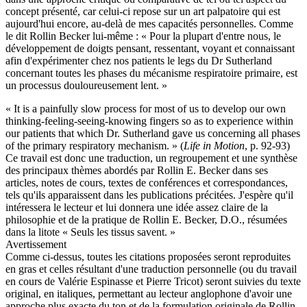
concept présenté, car celui-ci repose sur un art palpatoire qui est
aujourd'hui encore, au-delà de mes capacités personnelles. Comme
le dit Rollin Becker lui-même : « Pour la plupart d'entre nous, le
développement de doigts pensant, ressentant, voyant et connaissant
afin d'expérimenter chez nos patients le legs du Dr Sutherland
concernant toutes les phases du mécanisme respiratoire primaire, est
un processus douloureusement lent. »
« It is a painfully slow process for most of us to develop our own
thinking-feeling-seeing-knowing fingers so as to experience within
our patients that which Dr. Sutherland gave us concerning all phases
of the primary respiratory mechanism. » (
Life in Motion
, p. 92-93)
Ce travail est donc une traduction, un regroupement et une synthèse
des principaux thèmes abordés par Rollin E. Becker dans ses
articles, notes de cours, textes de conférences et correspondances,
tels qu'ils apparaissent dans les publications précitées. J'espère qu'il
intéressera le lecteur et lui donnera une idée assez claire de la
philosophie et de la pratique de Rollin E. Becker, D.O., résumées
dans la litote « Seuls les tissus savent. »
Avertissement
Comme ci-dessus, toutes les citations proposées seront reproduites
en gras et celles résultant d'une traduction personnelle (ou du travail
en cours de Valérie Espinasse et Pierre Tricot) seront suivies du texte
original, en italiques, permettant au lecteur anglophone d'avoir une
approche plus exacte du ton et de la formulation originale de Rollin