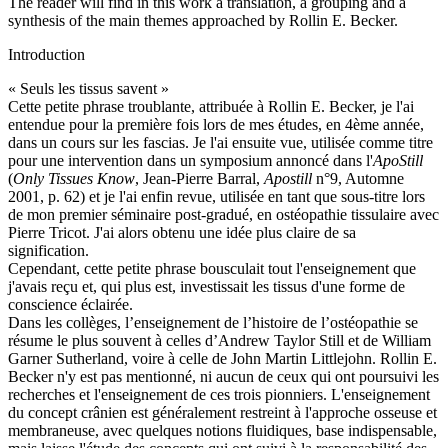
The reader will find in this work a translation, a grouping and a
synthesis of the main themes approached by Rollin E. Becker.
Introduction
« Seuls les tissus savent »
Cette petite phrase troublante, attribuée à Rollin E. Becker, je l'ai
entendue pour la première fois lors de mes études, en 4ème année,
dans un cours sur les fascias. Je l'ai ensuite vue, utilisée comme titre
pour une intervention dans un symposium annoncé dans l'
ApoStill
(
Only Tissues Know
, Jean-Pierre Barral,
Apostill
n°9, Automne
2001, p. 62) et je l'ai enfin revue, utilisée en tant que sous-titre lors
de mon premier séminaire post-gradué, en ostéopathie tissulaire avec
Pierre Tricot. J'ai alors obtenu une idée plus claire de sa
signification.
Cependant, cette petite phrase bousculait tout l'enseignement que
j'avais reçu et, qui plus est, investissait les tissus d'une forme de
conscience éclairée.
Dans les collèges, l’enseignement de l’histoire de l’ostéopathie se
résume le plus souvent à celles d’Andrew Taylor Still et de William
Garner Sutherland, voire à celle de John Martin Littlejohn. Rollin E.
Becker n'y est pas mentionné, ni aucun de ceux qui ont poursuivi les
recherches et l'enseignement de ces trois pionniers. L'enseignement
du concept crânien est généralement restreint à l'approche osseuse et
membraneuse, avec quelques notions fluidiques, base indispensable,