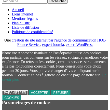
Rechercher
Accueil
Liens internet
Mentions légales
Plan du site
Liste de diffusion
Politique de confidentialité
Une
création de site internet par l'agence de communication HOB
France Service
,
expert Joomla
,
expert WordPress
Notre site Approche tissulaire de l'ostéopathie utilise des cookies
pour partager des contenus sur les réseaux sociaux et améliorer votre
expérience. En refusant les cookies, certains services seront amenés
à ne pas fonctionner correctement. Nous conservons votre choix
pendant 30 jours. Vous pouvez changer d'avis en cliquant sur le
bouton "Cookies" en bas à gauche de chaque page de notre site.
En
savoir plus
PARAMÉTRER
ACCEPTER
REFUSER
COOKIES
Paramétrages de cookies