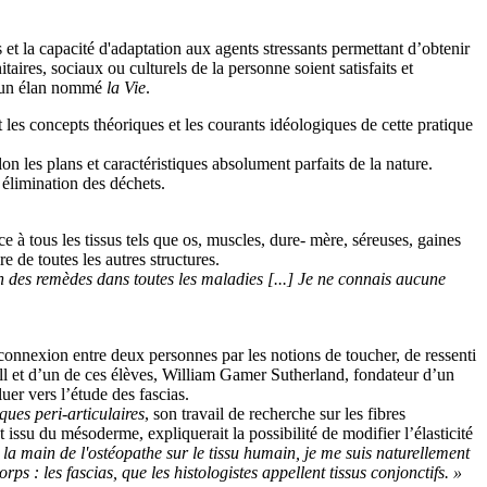
 et la capacité d'adaptation aux agents stressants permettant d’obtenir
aires, sociaux ou culturels de la personne soient satisfaits et
é, un élan nommé
la Vie
.
t les concepts théoriques et les courants idéologiques de cette pratique
on les plans et caractéristiques absolument parfaits de la nature.
 élimination des déchets.
 à tous les tissus tels que os, muscles, dure- mère, séreuses, gaines
e de toutes les autres structures.
tion des remèdes dans toutes les maladies [...] Je ne connais aucune
a connexion entre deux personnes par les notions de toucher, de ressenti
till et d’un de ces élèves, William Gamer Sutherland, fondateur d’un
er vers l’étude des fascias.
ques peri-articulaires
, son travail de recherche sur les fibres
issu du mésoderme, expliquerait la possibilité de modifier l’élasticité
la main de l'ostéopathe sur le tissu humain, je me suis naturellement
ps : les fascias, que les histologistes appellent tissus conjonctifs. »