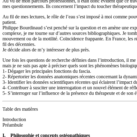
Au vu de mon parcours professionnel, il était donc évident que ce trava
mes questionnements. Ils concernent l’impact du toucher thérapeutique s
Au fil de mes lectures, le rôle de l’eau s’est imposé à moi comme pouv
patient.
Philippe Bourdinaud s’est penché sur la question et en amène une expl
complexe, je me tourne sur d’autres sources bibliographiques. Je tombe
mouvement ou de la motilité. Coïncidence frappante. En France, les rés
fil des décennies.
Je décide alors de m’y intéresser de plus près.
Une fois les questions de recherche définies dans l’introduction, il me 
mais je ne suis pas apte à préciser quels sont les phénomènes biologiq
1- Dégager les principales fonctions du fascia.
2- Répertorier les données anatomiques récentes concernant la dynamiq
3- Identifier les données scientifiques récentes qui éclairent l’impact 
4- Contribuer à susciter une interrogation et un nouvel élément de réfle
5- S’interroger sur l’influence de la présence du thérapeute et de son é
Table des matières
Introduction
Préambule
I. Philosophie et concepts ostéopathiques