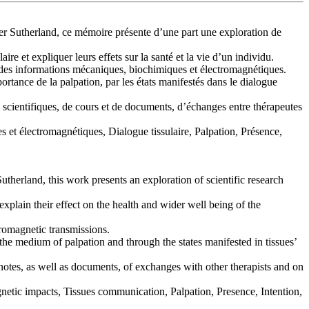
er Sutherland, ce mémoire présente d’une part une exploration de
re et expliquer leurs effets sur la santé et la vie d’un individu.
n des informations mécaniques, biochimiques et électromagnétiques.
portance de la palpation, par les états manifestés dans le dialogue
s scientifiques, de cours et de documents, d’échanges entre thérapeutes
 et électromagnétiques, Dialogue tissulaire, Palpation, Présence,
herland, this work presents an exploration of scientific research
explain their effect on the health and wider well being of the
tromagnetic transmissions.
h the medium of palpation and through the states manifested in tissues’
es notes, as well as documents, of exchanges with other therapists and on
netic impacts, Tissues communication, Palpation, Presence, Intention,