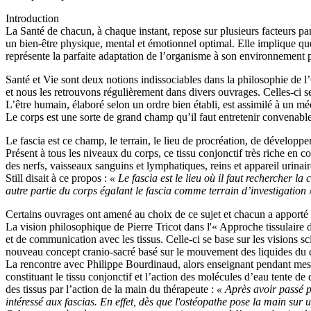
Introduction
La Santé de chacun, à chaque instant, repose sur plusieurs facteurs par
un bien-être physique, mental et émotionnel optimal. Elle implique que t
représente la parfaite adaptation de l’organisme à son environnement 
Santé et Vie sont deux notions indissociables dans la philosophie de l’O
et nous les retrouvons régulièrement dans divers ouvrages. Celles-ci se 
L’être humain, élaboré selon un ordre bien établi, est assimilé à un méc
Le corps est une sorte de grand champ qu’il faut entretenir convenable
Le fascia est ce champ, le terrain, le lieu de procréation, de développe
Présent à tous les niveaux du corps, ce tissu conjonctif très riche en 
des nerfs, vaisseaux sanguins et lymphatiques, reins et appareil urinaire
Still disait à ce propos :
« Le fascia est le lieu où il faut rechercher l
autre partie du corps égalant le fascia comme terrain d’investigation 
Certains ouvrages ont amené au choix de ce sujet et chacun a apport
La vision philosophique de Pierre Tricot dans l'« Approche tissulaire d
et de communication avec les tissus. Celle-ci se base sur les visions 
nouveau concept cranio-sacré basé sur le mouvement des liquides du c
La rencontre avec Philippe Bourdinaud, alors enseignant pendant mes é
constituant le tissu conjonctif et l’action des molécules d’eau tente d
des tissus par l’action de la main du thérapeute :
« Après avoir passé p
intéressé aux fascias. En effet, dès que l'ostéopathe pose la main sur 