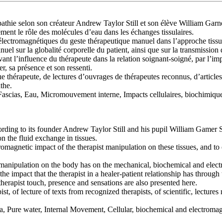
pathie selon son créateur Andrew Taylor Still et son élève William Garn
ément le rôle des molécules d’eau dans les échanges tissulaires.
électromagnétiques du geste thérapeutique manuel dans l’approche tissulai
uel sur la globalité corporelle du patient, ainsi que sur la transmissio
vant l’influence du thérapeute dans la relation soignant-soigné, par l’im
er, sa présence et son ressenti.
ue thérapeute, de lectures d’ouvrages de thérapeutes reconnus, d’article
the.
ascias, Eau, Micromouvement interne, Impacts cellulaires, biochimiques
ing to its founder Andrew Taylor Still and his pupil William Gamer Sut
n the fluid exchange in tissues.
romagnetic impact of the therapist manipulation on these tissues, and to 
al manipulation on the body has on the mechanical, biochemical and elec
the impact that the therapist in a healer-patient relationship has throug
herapist touch, presence and sensations are also presented here.
st, of lecture of texts from recognized therapists, of scientific, lectur
a, Pure water, Internal Movement, Cellular, biochemical and electromag