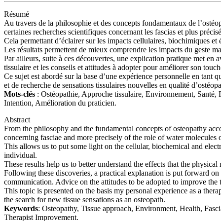
Résumé
Au travers de la philosophie et des concepts fondamentaux de l’ostéo
certaines recherches scientifiques concernant les fascias et plus précis
Cela permettant d’éclairer sur les impacts cellulaires, biochimiques et 
Les résultats permettent de mieux comprendre les impacts du geste man
Par ailleurs, suite à ces découvertes, une explication pratique met en a
tissulaire et les conseils et attitudes à adopter pour améliorer son touch
Ce sujet est abordé sur la base d’une expérience personnelle en tant q
et de recherche de sensations tissulaires nouvelles en qualité d’ostéopa
Mots-clés
: Ostéopathie, Approche tissulaire, Environnement, Santé, F
Intention, Amélioration du praticien.
Abstract
From the philosophy and the fundamental concepts of osteopathy accord
concerning fasciae and more precisely of the role of water molecules o
This allows us to put some light on the cellular, biochemical and elect
individual.
These results help us to better understand the effects that the physic
Following these discoveries, a practical explanation is put forward on 
communication. Advice on the attitudes to be adopted to improve the t
This topic is presented on the basis my personal experience as a therapi
the search for new tissue sensations as an osteopath.
Keywords
: Osteopathy, Tissue approach, Environment, Health, Fasci
Therapist Improvement.