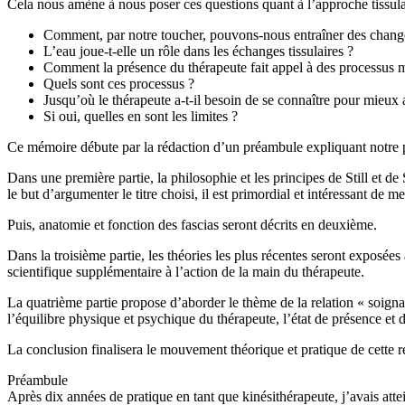
Cela nous amène à nous poser ces questions quant à l’approche tissula
Comment, par notre toucher, pouvons-nous entraîner des changem
L’eau joue-t-elle un rôle dans les échanges tissulaires ?
Comment la présence du thérapeute fait appel à des processus m
Quels sont ces processus ?
Jusqu’où le thérapeute a-t-il besoin de se connaître pour mieux a
Si oui, quelles en sont les limites ?
Ce mémoire débute par la rédaction d’un préambule expliquant notre parc
Dans une première partie, la philosophie et les principes de Still et d
le but d’argumenter le titre choisi, il est primordial et intéressant de m
Puis, anatomie et fonction des fascias seront décrits en deuxième.
Dans la troisième partie, les théories les plus récentes seront exposée
scientifique supplémentaire à l’action de la main du thérapeute.
La quatrième partie propose d’aborder le thème de la relation « soignan
l’équilibre physique et psychique du thérapeute, l’état de présence et d
La conclusion finalisera le mouvement théorique et pratique de cette 
Préambule
Après dix années de pratique en tant que kinésithérapeute, j’avais atte