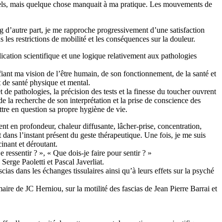
nels, mais quelque chose manquait à ma pratique. Les mouvements de
ng d’autre part, je me rapproche progressivement d’une satisfaction
 les restrictions de mobilité et les conséquences sur la douleur.
lication scientifique et une logique relativement aux pathologies
ant ma vision de l’être humain, de son fonctionnement, de la santé et
t de santé physique et mental.
de pathologies, la précision des tests et la finesse du toucher ouvrent
de la recherche de son interprétation et la prise de conscience des
ttre en question sa propre hygiène de vie.
 en profondeur, chaleur diffusante, lâcher-prise, concentration,
 dans l’instant présent du geste thérapeutique. Une fois, je me suis
cinant et déroutant.
ressentir ? », « Que dois-je faire pour sentir ? »
erge Paoletti et Pascal Javerliat.
scias dans les échanges tissulaires ainsi qu’à leurs effets sur la psyché
aire de JC Herniou, sur la motilité des fascias de Jean Pierre Barrai et