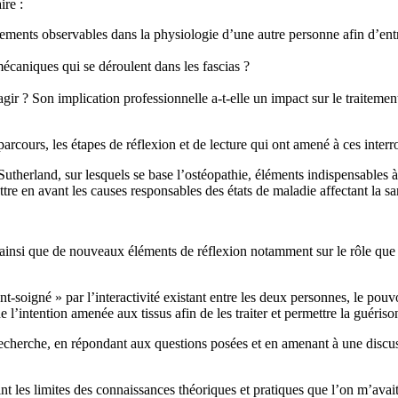
ire :
ents observables dans la physiologie d’une autre personne afin d’entret
écaniques qui se déroulent dans les fascias ?
gir ? Son implication professionnelle a-t-elle un impact sur le traitement
ours, les étapes de réflexion et de lecture qui ont amené à ces interrog
e Sutherland, sur lesquels se base l’ostéopathie, éléments indispensables
ettre en avant les causes responsables des états de maladie affectant la sa
s ainsi que de nouveaux éléments de réflexion notamment sur le rôle que p
t-soigné » par l’interactivité existant entre les deux personnes, le pouv
e l’intention amenée aux tissus afin de les traiter et permettre la guéris
recherche, en répondant aux questions posées et en amenant à une discus
int les limites des connaissances théoriques et pratiques que l’on m’avai