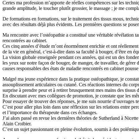
Certes ma profession m’apporte de réelles compétences sur les techn
grande amplitude, le toucher plutôt grossier, le massage ; je me complai
De formations en formations, sur le traitement des tissus mous, techni
avec des résultats déjà plus évidents. Les premières questions se posent
Ma rencontre avec l’ostéopathie a constitué une véritable révélation ta
rencontrées au cabinet.
Ces cinq années d’étude m’ont énormément enrichie et ont réellement e
de la vie en général, c’est-à-dire dans sa faculté à bouger, d’être en 
La vision globale enseignée pendant ces années, qui est un des fondemen
les yeux sur notre façon de bouger, de manger, de travailler, de gérer d
causes responsables des états de maladie rencontrés en cabinet pousse à
Malgré ma jeune expérience dans la pratique ostéopathique, je consta
assouplissement articulaires ou cutané. Ces réactions internes du corps
surprise à prendre peur et à retirer brusquement mes mains des tissus du
En discutant avec mes collègues de promotion, je constate que les mêmes
Pour essayer de trouver des réponses, je me suis nourrie d’ouvrages te
C’est pour aller plus loin dans une réflexion sur les relations entre perc
et l’importance du thérapeute dans ces échanges.
J’ai alors passé en revue les dernières théories de Sutherland à Nicett
Alain Croibier.
C’est un sujet passionnant en pleine évolution, soumis à des polémiques