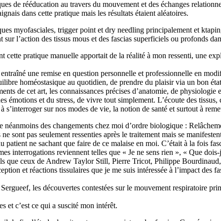
iques de rééducation au travers du mouvement et des échanges relation
gnais dans cette pratique mais les résultats étaient aléatoires.
ques myofasciales, trigger point et dry needling principalement et ktapi
 sur l’action des tissus mous et des fascias superficiels ou profonds dans
nt cette pratique manuelle apportait de la réalité à mon ressenti, une exp
ntraîné une remise en question personnelle et professionnelle en modifi
équilibre homéostasique au quotidien, de prendre du plaisir via un bon éta
ts de cet art, les connaissances précises d’anatomie, de physiologie et 
es émotions et du stress, de vivre tout simplement. L’écoute des tissus, 
 s’interroger sur nos modes de vie, la notion de santé et surtout à reme
te néanmoins des changements chez moi d’ordre biologique : Relâchement
 ne sont pas seulement ressenties après le traitement mais se manifestent
 patient ne sachant que faire de ce malaise en moi. C’était à la fois fas
 interrogations reviennent telles que « Je ne sens rien », « Que dois-je 
ls que ceux de Andrew Taylor Still, Pierre Tricot, Philippe Bourdinaud, S
eption et réactions tissulaires que je me suis intéressée à l’impact des fa
e Sergueef, les découvertes contestées sur le mouvement respiratoire prim
 et c’est ce qui a suscité mon intérêt.