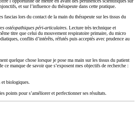
offre l’opportunité de mettre en avant des pertinences scientifiques sur
onctifs, et sur l’influence du thérapeute dans cette pratique.
 fascias lors du contact de la main du thérapeute sur les tissus du
res ostéopathiques péri-articulaires
. Lecture très technique et
u même titre que celui du mouvement respiratoire primaire, du micro
atiques, conflits d’intérêts, réfutés puis acceptés avec prudence au
lement quelque chose lorsque je pose ma main sur les tissus du patient
r de ce manque de savoir que s’exposent mes objectifs de recherche :
 et biologiques.
es points pour s’améliorer et perfectionner ses résultats.