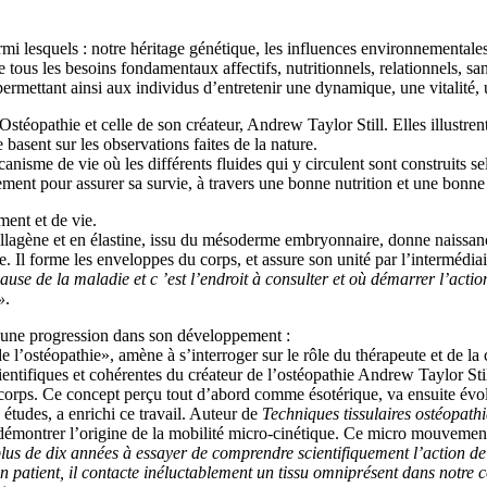
mi lesquels : notre héritage génétique, les influences environnementales
ous les besoins fondamentaux affectifs, nutritionnels, relationnels, sanit
permettant ainsi aux individus d’entretenir une dynamique, une vitalit
stéopathie et celle de son créateur, Andrew Taylor Still. Elles illustren
basent sur les observations faites de la nature.
anisme de vie où les différents fluides qui y circulent sont construits sel
ment pour assurer sa survie, à travers une bonne nutrition et une bonne
ment et de vie.
collagène et en élastine, issu du mésoderme embryonnaire, donne naissance
. Il forme les enveloppes du corps, et assure son unité par l’intermédiair
a cause de la maladie et c ’est l’endroit à consulter et où démarrer l’ac
»
.
é une progression dans son développement :
e l’ostéopathie», amène à s’interroger sur le rôle du thérapeute et de l
scientifiques et cohérentes du créateur de l’ostéopathie Andrew Taylor S
orps. Ce concept perçu tout d’abord comme ésotérique, va ensuite évolu
tudes, a enrichi ce travail. Auteur de
Techniques tissulaires ostéopathi
e démontrer l’origine de la mobilité micro-cinétique. Ce micro mouvement 
lus de dix années à essayer de comprendre scientifiquement l’action de 
un patient, il contacte inéluctablement
un tissu omniprésent dans notre cor