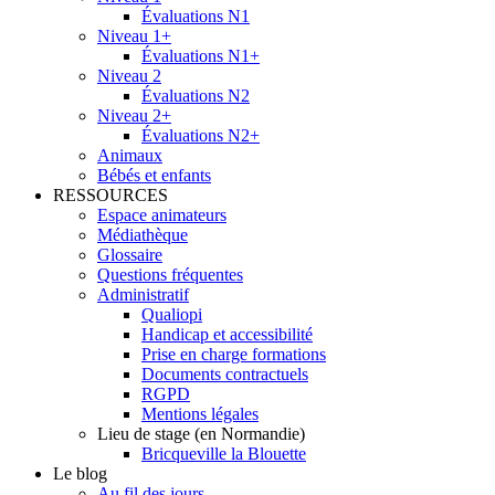
Évaluations N1
Niveau 1+
Évaluations N1+
Niveau 2
Évaluations N2
Niveau 2+
Évaluations N2+
Animaux
Bébés et enfants
RESSOURCES
Espace animateurs
Médiathèque
Glossaire
Questions fréquentes
Administratif
Qualiopi
Handicap et accessibilité
Prise en charge formations
Documents contractuels
RGPD
Mentions légales
Lieu de stage (en Normandie)
Bricqueville la Blouette
Le blog
Au fil des jours