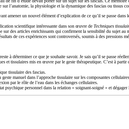
il de fin d’étude devait porter sur un sujet sur les fascias. Ce mémoire 
ur l’anatomie, la physiologie et la dynamique des fascias ou tissus conj
ant amener un nouvel élément d’explication de ce qu’il se passe dans les
ication scientifique intéressante dans son œuvre de
Techniques tissulai
 sur des articles enrichissants qui confirment la sensibilité du sujet a
ultats de ces expériences sont controversés, soumis à des pressions médi
reste à déterminer ce que je souhaite savoir. Je sais qu’il se passe réel
ues et tissulaires mis en œuvre par le geste thérapeutique. C’est à parti
ue tissulaire des fascias.
du geste manuel dans l’approche tissulaire sur les composantes cellulaires
xion par le rôle de l’eau dans les échanges cellulaires.
tat psychique personnel dans la relation « soignant-soigné » et dégager l