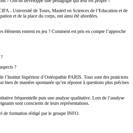
ions ? Ont-ils développé une pédagogie qui leur est propre ?
IFA - Université de Tours, Masterl en Sciences de l’Education et de
pation et de la place du corps, ont ainsi été abordées.
es éléments entrent en jeu ? Comment est pris en compte l’approche
 ?
aspects ?
de l’Institut Supérieur d’Ostéopathie PARIS. Tous sont des praticiens
ussi bien de manière spontanée qu’en réponse à questions plus précises
ative fréquentielle puis une analyse qualitative. Lors de l’analyse
eignants sont conscients de leurs représentations.
iel de formation rédigé par le groupe INFO.