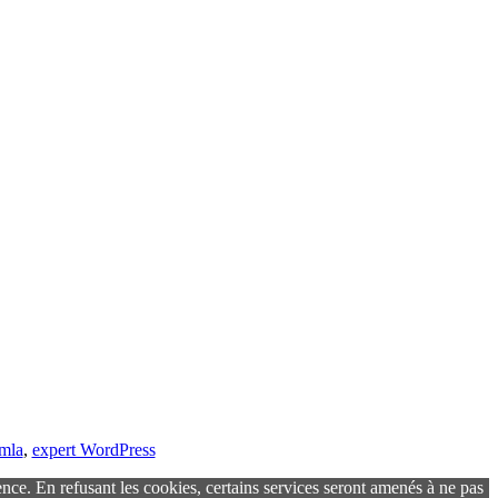
omla
,
expert WordPress
ence. En refusant les cookies, certains services seront amenés à ne pas