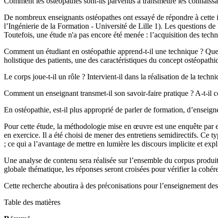
Comment les ostéopathes sont-ils parvenus à transmettre les connaissan
De nombreux enseignants ostéopathes ont essayé de répondre à cette i
l’Ingénierie de la Formation - Université de Lille 1). Les questions de 
Toutefois, une étude n'a pas encore été menée : l’acquisition des tech
Comment un étudiant en ostéopathie apprend-t-il une technique ? Quel
holistique des patients, une des caractéristiques du concept ostéopathi
Le corps joue-t-il un rôle ? Intervient-il dans la réalisation de la tech
Comment un enseignant transmet-il son savoir-faire pratique ? A-t-il 
En ostéopathie, est-il plus approprié de parler de formation, d’ensei
Pour cette étude, la méthodologie mise en œuvre est une enquête par en
en exercice. Il a été choisi de mener des entretiens semidirectifs. Ce
; ce qui a l’avantage de mettre en lumière les discours implicite et expli
Une analyse de contenu sera réalisée sur l’ensemble du corpus produit 
globale thématique, les réponses seront croisées pour vérifier la cohére
Cette recherche aboutira à des préconisations pour l’enseignement des 
Table des matières