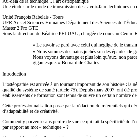
Au-delà de la technique... l’art ostéopathique
Une étude sur le mode de transmission des savoir-faire techniques en 
Unité François Rabelais - Tours
UFR Arts et Sciences Humaines Département des Sciences de l’Éduca
Master 2 Pro GTE
Sous la direction de Béatrice PELUAU, chargée de cours au Centre
« Le savoir se perd avec celui qui néglige de le trans
« Nous sommes des nains juchés sur des épaules de gé
Nous voyons davantage et plus loin qu’aux, non parce qu
gigantesque. » Bernard de Chartes
Introduction
L’ostéopathie est arrivée à un tournant important de son histoire : la 
qualité du système de santé (article 75). Depuis mars 2007, ont été prom
établissements de formation sont tenus de suivre un certain nombre de t
Cette professionnalisation passe par la rédaction de référentiels qui dé
d’adaptabilité et de créativité.
Comment y parvenir sans perdre de vue ce qui fait la spécificité de l’o
par rapport au mot « technique » ?