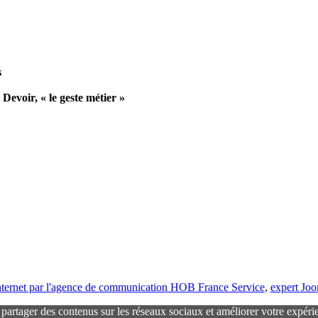
s
evoir, « le geste métier »
 internet par l'agence de communication HOB France Service
,
expert Jo
r partager des contenus sur les réseaux sociaux et améliorer votre expéri