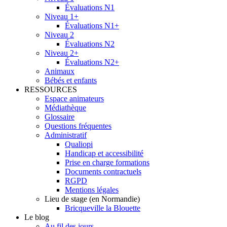
Évaluations N1
Niveau 1+
Évaluations N1+
Niveau 2
Évaluations N2
Niveau 2+
Évaluations N2+
Animaux
Bébés et enfants
RESSOURCES
Espace animateurs
Médiathèque
Glossaire
Questions fréquentes
Administratif
Qualiopi
Handicap et accessibilité
Prise en charge formations
Documents contractuels
RGPD
Mentions légales
Lieu de stage (en Normandie)
Bricqueville la Blouette
Le blog
Au fil des jours