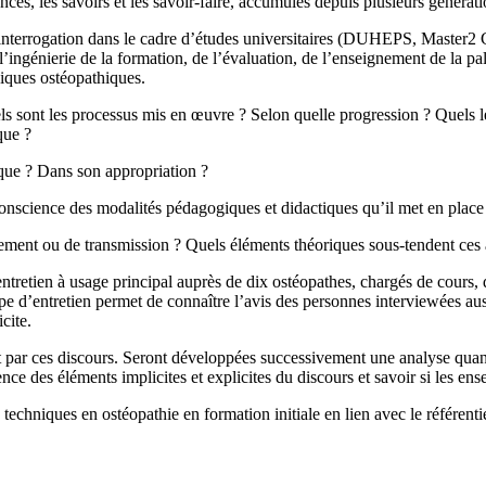
ces, les savoirs et les savoir-faire, accumulés depuis plusieurs générat
nterrogation dans le cadre d’études universitaires (DUHEPS, Master2 C
l’ingénierie de la formation, de l’évaluation, de l’enseignement de la pal
niques ostéopathiques.
s sont les processus mis en œuvre ? Selon quelle progression ? Quels l
que ?
nique ? Dans son appropriation ?
conscience des modalités pédagogiques et didactiques qu’il met en place
gnement ou de transmission ? Quels éléments théoriques sous-tendent ces 
tretien à usage principal auprès de dix ostéopathes, chargés de cours, 
 type d’entretien permet de connaître l’avis des personnes interviewées a
cite.
par ces discours. Seront développées successivement une analyse quantit
nce des éléments implicites et explicites du discours et savoir si les ens
techniques en ostéopathie en formation initiale en lien avec le référent