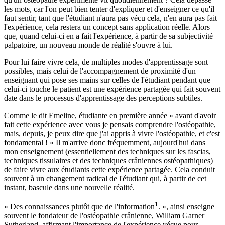
les mots, car l'on peut bien tenter d'expliquer et d'enseigner ce qu'il
faut sentir, tant que l'étudiant n'aura pas vécu cela, n'en aura pas fait
l'expérience, cela restera un concept sans application réelle. Alors
que, quand celui-ci en a fait l'expérience, à partir de sa subjectivité
palpatoire, un nouveau monde de réalité s'ouvre à lui.
Pour lui faire vivre cela, de multiples modes d'apprentissage sont
possibles, mais celui de l'accompagnement de proximité d'un
enseignant qui pose ses mains sur celles de l'étudiant pendant que
celui-ci touche le patient est une expérience partagée qui fait souvent
date dans le processus d'apprentissage des perceptions subtiles.
Comme le dit Emeline, étudiante en première année « avant d'avoir
fait cette expérience avec vous je pensais comprendre l'ostéopathie,
mais, depuis, je peux dire que j'ai appris à vivre l'ostéopathie, et c'est
fondamental ! » Il m'arrive donc fréquemment, aujourd'hui dans
mon enseignement (essentiellement des techniques sur les fascias,
techniques tissulaires et des techniques crâniennes ostéopathiques)
de faire vivre aux étudiants cette expérience partagée. Cela conduit
souvent à un changement radical de l'étudiant qui, à partir de cet
instant, bascule dans une nouvelle réalité.
1
« Des connaissances plutôt que de l'information
. », ainsi enseigne
souvent le fondateur de l'ostéopathie crânienne, William Garner
Sutherland, affirmant l'importance de l'expérience vécue pour