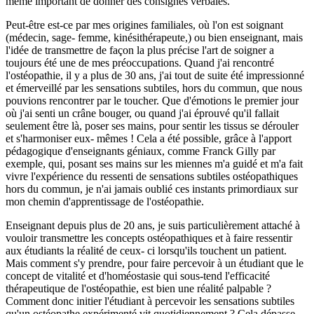
même important de donner des consignes verbales.
Peut-être est-ce par mes origines familiales, où l'on est soignant
(médecin, sage- femme, kinésithérapeute,) ou bien enseignant, mais
l'idée de transmettre de façon la plus précise l'art de soigner a
toujours été une de mes préoccupations. Quand j'ai rencontré
l'ostéopathie, il y a plus de 30 ans, j'ai tout de suite été impressionné
et émerveillé par les sensations subtiles, hors du commun, que nous
pouvions rencontrer par le toucher. Que d'émotions le premier jour
où j'ai senti un crâne bouger, ou quand j'ai éprouvé qu'il fallait
seulement être là, poser ses mains, pour sentir les tissus se dérouler
et s'harmoniser eux- mêmes ! Cela a été possible, grâce à l'apport
pédagogique d'enseignants géniaux, comme Franck Gilly par
exemple, qui, posant ses mains sur les miennes m'a guidé et m'a fait
vivre l'expérience du ressenti de sensations subtiles ostéopathiques
hors du commun, je n'ai jamais oublié ces instants primordiaux sur
mon chemin d'apprentissage de l'ostéopathie.
Enseignant depuis plus de 20 ans, je suis particulièrement attaché à
vouloir transmettre les concepts ostéopathiques et à faire ressentir
aux étudiants la réalité de ceux- ci lorsqu'ils touchent un patient.
Mais comment s'y prendre, pour faire percevoir à un étudiant que le
concept de vitalité et d'homéostasie qui sous-tend l'efficacité
thérapeutique de l'ostéopathie, est bien une réalité palpable ?
Comment donc initier l'étudiant à percevoir les sensations subtiles
qu'un ostéopathe expérimenté vit quotidiennement ? Cela dépasse