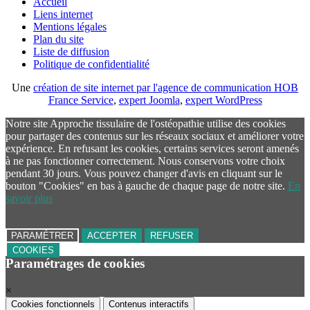
Accueil
Liens internet
Mentions légales
Plan du site
Liste de diffusion
Politique de confidentialité
Une
création de site internet par l'agence de communication HOB
France Service
,
expert Joomla
,
expert WordPress
Notre site Approche tissulaire de l'ostéopathie utilise des cookies
pour partager des contenus sur les réseaux sociaux et améliorer votre
expérience. En refusant les cookies, certains services seront amenés
à ne pas fonctionner correctement. Nous conservons votre choix
pendant 30 jours. Vous pouvez changer d'avis en cliquant sur le
bouton "Cookies" en bas à gauche de chaque page de notre site.
En
savoir plus
PARAMÉTRER
ACCEPTER
REFUSER
COOKIES
Paramétrages de cookies
×
Cookies fonctionnels
Contenus interactifs