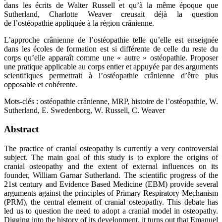
dans les écrits de Walter Russell et qu’à la même époque que
Sutherland, Charlotte Weaver creusait déjà la question
de l’ostéopathie appliquée à la région crânienne.
L’approche crânienne de l’ostéopathie telle qu’elle est enseignée
dans les écoles de formation est si différente de celle du reste du
corps qu’elle apparaît comme une « autre » ostéopathie. Proposer
une pratique applicable au corps entier et appuyée par des arguments
scientifiques permettrait à l’ostéopathie crânienne d’être plus
opposable et cohérente.
Mots-clés : ostéopathie crânienne, MRP, histoire de l’ostéopathie, W.
Sutherland, E. Swedenborg, W. Russell, C. Weaver
Abstract
The practice of cranial osteopathy is currently a very controversial
subject. The main goal of this study is to explore the origins of
cranial osteopathy and the extent of external influences on its
founder, William Garnar Sutherland. The scientific progress of the
21st century and Evidence Based Medicine (EBM) provide several
arguments against the principles of Primary Respiratory Mechanism
(PRM), the central element of cranial osteopathy. This debate has
led us to question the need to adopt a cranial model in osteopathy.
Digging into the history of its development, it turns out that Emanuel