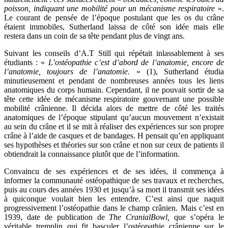
poisson, indiquant une mobilité pour un mécanisme respiratoire
».
Le courant de pensée de l’époque postulant que les os du crâne
étaient immobiles, Sutherland laissa de côté son idée mais elle
restera dans un coin de sa tête pendant plus de vingt ans.
Suivant les conseils d’A.T Still qui répétait inlassablement à ses
étudiants : «
L’ostéopathie c’est d’abord de l’anatomie, encore de
l’anatomie, toujours de l’anatomie.
» (1), Sutherland étudia
minutieusement et pendant de nombreuses années tous les liens
anatomiques du corps humain. Cependant, il ne pouvait sortir de sa
tête cette idée de mécanisme respiratoire gouvernant une possible
mobilité crânienne. Il décida alors de mettre de côté les traités
anatomiques de l’époque stipulant qu’aucun mouvement n’existait
au sein du crâne et il se mit à réaliser des expériences sur son propre
crâne à l’aide de casques et de bandages. H pensait qu’en appliquant
ses hypothèses et théories sur son crâne et non sur ceux de patients il
obtiendrait la connaissance plutôt que de l’information.
Convaincu de ses expériences et de ses idées, il commença à
informer la communauté ostéopathique de ses travaux et recherches,
puis au cours des années 1930 et jusqu’à sa mort il transmit ses idées
à quiconque voulait bien les entendre. C’est ainsi que naquit
progressivement l’ostéopathie dans le champ crânien. Mais c’est en
1939, date de publication de
The CranialBowl,
que s’opéra le
véritable tremplin qui fit basculer l’ostéopathie crânienne sur le