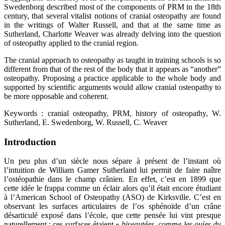
Swedenborg described most of the components of PRM in the 18th
century, that several vitalist notions of cranial osteopathy are found
in the writings of Walter Russell, and that at the same time as
Sutherland, Charlotte Weaver was already delving into the question
of osteopathy applied to the cranial region.
The cranial approach to osteopathy as taught in training schools is so
different from that of the rest of the body that it appears as “another”
osteopathy. Proposing a practice applicable to the whole body and
supported by scientific arguments would allow cranial osteopathy to
be more opposable and coherent.
Keywords : cranial osteopathy, PRM, history of osteopathy, W.
Sutherland, E. Swedenborg, W. Russell, C. Weaver
Introduction
Un peu plus d’un siècle nous sépare à présent de l’instant où
l’intuition de William Gamer Sutherland lui permit de faire naître
l’ostéopathie dans le champ crânien. En effet, c’est en 1899 que
cette idée le frappa comme un éclair alors qu’il était encore étudiant
à l’American School of Osteopathy (ASO) de Kirksville. C’est en
observant les surfaces articulaires de l’os sphénoïde d’un crâne
désarticulé exposé dans l’école, que cette pensée lui vint presque
naturellement : ces surfaces étaient «
biseautées, comme les ouïes du