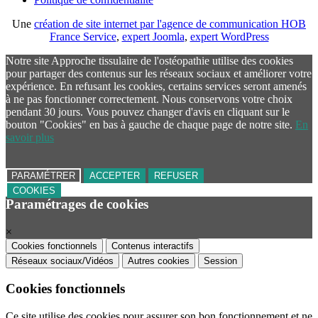
Une
création de site internet par l'agence de communication HOB
France Service
,
expert Joomla
,
expert WordPress
Notre site Approche tissulaire de l'ostéopathie utilise des cookies
pour partager des contenus sur les réseaux sociaux et améliorer votre
expérience. En refusant les cookies, certains services seront amenés
à ne pas fonctionner correctement. Nous conservons votre choix
pendant 30 jours. Vous pouvez changer d'avis en cliquant sur le
bouton "Cookies" en bas à gauche de chaque page de notre site.
En
savoir plus
PARAMÉTRER
ACCEPTER
REFUSER
COOKIES
Paramétrages de cookies
×
Cookies fonctionnels
Contenus interactifs
Réseaux sociaux/Vidéos
Autres cookies
Session
Cookies fonctionnels
Ce site utilise des cookies pour assurer son bon fonctionnement et ne