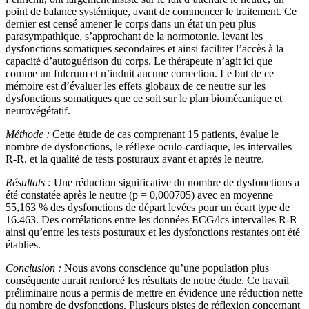
point de balance systémique, avant de commencer le traitement. Ce
dernier est censé amener le corps dans un état un peu plus
parasympathique, s’approchant de la normotonie. levant les
dysfonctions somatiques secondaires et ainsi faciliter l’accès à la
capacité d’autoguérison du corps. Le thérapeute n’agit ici que
comme un fulcrum et n’induit aucune correction. Le but de ce
mémoire est d’évaluer les effets globaux de ce neutre sur les
dysfonctions somatiques que ce soit sur le plan biomécanique et
neurovégétatif.
Méthode :
Cette étude de cas comprenant 15 patients, évalue le
nombre de dysfonctions, le réflexe oculo-cardiaque, les intervalles
R-R. et la qualité de tests posturaux avant et après le neutre.
Résultats :
Une réduction significative du nombre de dysfonctions a
été constatée après le neutre (p = 0,000705) avec en moyenne
55,163 % des dysfonctions de départ levées pour un écart type de
16.463. Des corrélations entre les données ECG/lcs intervalles R-R
ainsi qu’entre les tests posturaux et les dysfonctions restantes ont été
établies.
Conclusion :
Nous avons conscience qu’une population plus
conséquente aurait renforcé les résultats de notre étude. Ce travail
préliminaire nous a permis de mettre en évidence une réduction nette
du nombre de dysfonctions. Plusieurs pistes de réflexion concernant