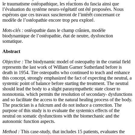
le traumatisme ostéopathique, les réactions du fascia ainsi que
l’évaluation du système neuro-végétatif ont été proposées. Nous
espérons que ces travaux susciteront de l’intérêt concernant ce
modèle de l’ostéopathie encore trop peu exploré.
Mots-clés :
ostéopathie dans le champ crânien, modèle
biodynamique de l’ostéopathie, état de neutre, dysfonction
somatique.
Abstract
Objective :
The biodynamic model of osteopathy in the cranial field
represents the last work of William Garner Sutherland before is
death in 1954. Tire osteopaths who continued to teach and enhance
this concept, strongly emphasized the fact of expecting the neutral, a
systemic point of balance before starting the treatment. The neutral
should lead the body to a slight parasympathetic state closer to
nonnotonia. which permits the resolution of secondary- dysfunctions
and so facilitate the access to the natural healing process of the body.
The practician is a fulcrum and do not induce a correction. The
purpose of this study is to evaluate the systemics effects of the
neutral on somatic dysfunctions with the biomechanic and the
autonomic function aspects.
Method :
This case-study, that includes 15 patients, evaluates the