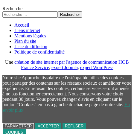
Recherche
Rechercher
Accueil
Liens internet
Mentions légales
Plan du site
Liste de diffusion
Politique de confidentialité
Une
création de site internet par l'agence de communication HOB
France Service
,
expert Joomla
,
expert WordPress
Notre site Approche tissulaire de l'ostéopathie utilise des cookies
pour partager des contenus sur les réseaux sociaux et améliorer votre
expérience. En refusant les cookies, certains services seront amenés
à ne pas fonctionner correctement. Nous conservons votre choix
pendant 30 jours. Vous pouvez changer d'avis en cliquant sur le
bouton "Cookies" en bas à gauche de chaque page de notre site.
En
savoir plus
PARAMÉTRER
ACCEPTER
REFUSER
COOKIES