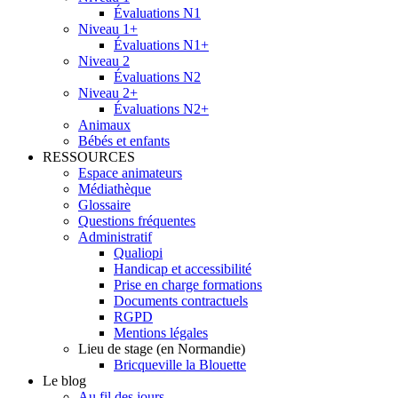
Évaluations N1
Niveau 1+
Évaluations N1+
Niveau 2
Évaluations N2
Niveau 2+
Évaluations N2+
Animaux
Bébés et enfants
RESSOURCES
Espace animateurs
Médiathèque
Glossaire
Questions fréquentes
Administratif
Qualiopi
Handicap et accessibilité
Prise en charge formations
Documents contractuels
RGPD
Mentions légales
Lieu de stage (en Normandie)
Bricqueville la Blouette
Le blog
Au fil des jours