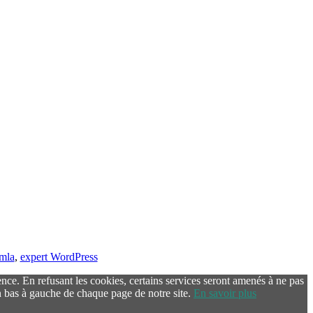
omla
,
expert WordPress
ence. En refusant les cookies, certains services seront amenés à ne pas
 bas à gauche de chaque page de notre site.
En savoir plus