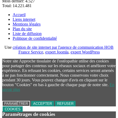
Mois dernier:
4.527
Total:
14.221.481
Accueil
Liens internet
Mentions légales
Plan du site
Liste de diffusion
Politique de confidentialité
Une
création de site internet par l'agence de communication HOB
France Service
,
expert Joomla
,
expert WordPress
Notre site Approche tissulaire de l'ostéopathie utilise des cookies
pour partager des contenus sur les réseaux sociaux et améliorer votre
expérience. En refusant les cookies, certains services seront amenés
à ne pas fonctionner correctement. Nous conservons votre choix
pendant 30 jours. Vous pouvez changer d'avis en cliquant sur le
bouton "Cookies" en bas à gauche de chaque page de notre site.
En
savoir plus
PARAMÉTRER
ACCEPTER
REFUSER
COOKIES
Paramétrages de cookies