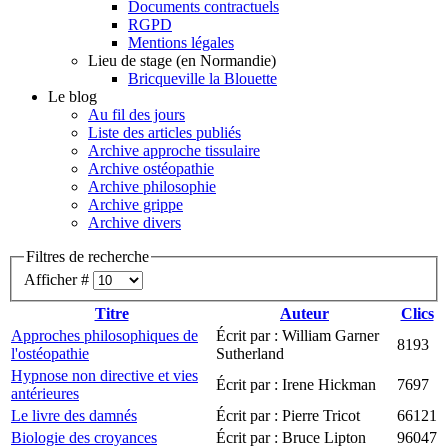
Documents contractuels
RGPD
Mentions légales
Lieu de stage (en Normandie)
Bricqueville la Blouette
Le blog
Au fil des jours
Liste des articles publiés
Archive approche tissulaire
Archive ostéopathie
Archive philosophie
Archive grippe
Archive divers
Filtres de recherche
Afficher #
Titre
Auteur
Clics
Approches philosophiques de
Écrit par : William Garner
8193
l'ostéopathie
Sutherland
Hypnose non directive et vies
Écrit par : Irene Hickman
7697
antérieures
Le livre des damnés
Écrit par : Pierre Tricot
66121
Biologie des croyances
Écrit par : Bruce Lipton
96047