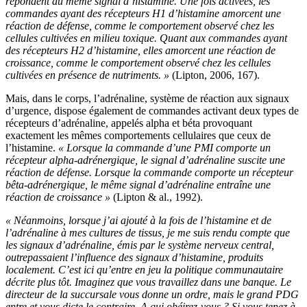
répondent au même signal d’histamine. Une fois activées, les
commandes ayant des récepteurs H1 d’histamine amorcent une
réaction de défense, comme le comportement observé chez les
cellules cultivées en milieu toxique. Quant aux commandes ayant
des récepteurs H2 d’histamine, elles amorcent une réaction de
croissance, comme le comportement observé chez les cellules
cultivées en présence de nutriments. »
(Lipton, 2006, 167).
Mais, dans le corps, l’adrénaline, système de réaction aux signaux
d’urgence, dispose également de commandes activant deux types de
récepteurs d’adrénaline, appelés alpha et béta provoquant
exactement les mêmes comportements cellulaires que ceux de
l’histamine.
« Lorsque la commande d’une PMI comporte un
récepteur alpha-adrénergique, le signal d’adrénaline suscite une
réaction de défense. Lorsque la commande comporte un récepteur
bêta-adrénergique, le même signal d’adrénaline entraîne une
réaction de croissance »
(Lipton & al., 1992).
« Néanmoins, lorsque j’ai ajouté à la fois de l’histamine et de
l’adrénaline à mes cultures de tissus, je me suis rendu compte que
les signaux d’adrénaline, émis par le système nerveux central,
outrepassaient l’influence des signaux d’histamine, produits
localement. C’est ici qu’entre en jeu la politique communautaire
décrite plus tôt. Imaginez que vous travaillez dans une banque. Le
directeur de la succursale vous donne un ordre, mais le grand PDG
entre et vous dicte le contraire. A qui obéirez-vous ? Si vous tenez à