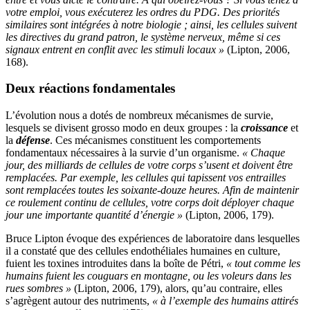
votre emploi, vous exécuterez les ordres du PDG. Des priorités
similaires sont intégrées à notre biologie ; ainsi, les cellules suivent
les directives du grand patron, le système nerveux, même si ces
signaux entrent en conflit avec les stimuli locaux »
(Lipton, 2006,
168).
Deux réactions fondamentales
L’évolution nous a dotés de nombreux mécanismes de survie,
lesquels se divisent grosso modo en deux groupes : la
croissance
et
la
défense
. Ces mécanismes constituent les comportements
fondamentaux nécessaires à la survie d’un organisme.
« Chaque
jour, des milliards de cellules de votre corps s’usent et doivent être
remplacées. Par exemple, les cellules qui tapissent vos entrailles
sont remplacées toutes les soixante-douze heures. Afin de maintenir
ce roulement continu de cellules, votre corps doit déployer chaque
jour une importante quantité d’énergie »
(Lipton, 2006, 179).
Bruce Lipton évoque des expériences de laboratoire dans lesquelles
il a constaté que des cellules endothéliales humaines en culture,
fuient les toxines introduites dans la boîte de Pétri,
« tout comme les
humains fuient les couguars en montagne, ou les voleurs dans les
rues sombres »
(Lipton, 2006, 179), alors, qu’au contraire, elles
s’agrègent autour des nutriments,
« à l’exemple des humains attirés