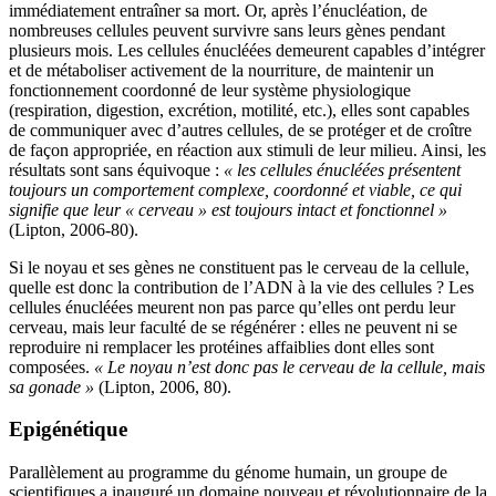
immédiatement entraîner sa mort. Or, après l’énucléation, de
nombreuses cellules peuvent survivre sans leurs gènes pendant
plusieurs mois. Les cellules énucléées demeurent capables d’intégrer
et de métaboliser activement de la nourriture, de maintenir un
fonctionnement coordonné de leur système physiologique
(respiration, digestion, excrétion, motilité, etc.), elles sont capables
de communiquer avec d’autres cellules, de se protéger et de croître
de façon appropriée, en réaction aux stimuli de leur milieu. Ainsi, les
résultats sont sans équivoque :
« les cellules énucléées présentent
toujours un comportement complexe, coordonné et viable, ce qui
signifie que leur « cerveau » est toujours intact et fonctionnel »
(Lipton, 2006-80).
Si le noyau et ses gènes ne constituent pas le cerveau de la cellule,
quelle est donc la contribution de l’ADN à la vie des cellules ? Les
cellules énucléées meurent non pas parce qu’elles ont perdu leur
cerveau, mais leur faculté de se régénérer : elles ne peuvent ni se
reproduire ni remplacer les protéines affaiblies dont elles sont
composées.
« Le noyau n’est donc pas le cerveau de la cellule, mais
sa gonade »
(Lipton, 2006, 80).
Epigénétique
Parallèlement au programme du génome humain, un groupe de
scientifiques a inauguré un domaine nouveau et révolutionnaire de la