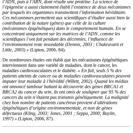
l’ADN, puis à l’ARN, dont résulte une protéine. La science de
l’épigenèse a aussi clairement établi l’existence de deux mécanismes
par lesquels les organismes transmettent l’information héréditaire.
Ces mécanismes permettent aux scientifiques d’étudier aussi bien la
contribution de la nature (gènes) que celle de la culture
(mécanismes épigénétiques) dans le comportement humain. En se
concentrant uniquement sur les matrices de l’ADN, comme les
scientifiques l’ont fait pendant des décennies, l’influence de
l’environnement reste insondable (Dennis, 2003 ; Chakravarti et
Little, 2003) »
(Lipton, 2006, 84).
De nombreuses études ont établi que les mécanismes épigénétiques
interviennent dans une variété de maladies, dont le cancer, les
maladies cardiovasculaires et le diabète.
« En fait, seuls 5 % des
patients atteints de cancer ou de maladies cardiovasculaires peuvent
imputer leur maladie à l’hérédité (Willett, 2002). Quand les médias
ont annoncé tambour battant la découverte des gènes BRCA1 et
BRCA2 du cancer du sein, ils ont omis de souligner que 95 % des
cancers du sein n’étaient pas transmis génétiquement. La malignité
chez bon nombre de patients cancéreux provient d’altérations
épigénétiques d’origine environnementale, et non de gènes
défectueux (Kling, 2003; Jones, 2001 ; Seppa, 2000; Baylin,
1997) »
(Lipton, 2006, 87).