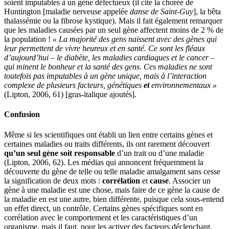
soient imputables à un gène défectueux (il cite la chorée de
Huntington [maladie nerveuse appelée
danse de Saint-Guy
], la bêta
thalassémie ou la fibrose kystique). Mais il fait également remarquer
que les maladies causées par un seul gène affectent moins de 2 % de
la population !
« La majorité des gens naissent avec des gènes qui
leur permettent de vivre heureux et en santé. Ce sont les fléaux
d’aujourd’hui – le diabète, les maladies cardiaques et le cancer –
qui minent le bonheur et la santé des gens. Ces maladies ne sont
toutefois pas imputables à un gène unique, mais à l’interaction
complexe de plusieurs facteurs, génétiques
et
environnementaux »
(Lipton, 2006, 61) [gras-italique ajoutés].
Confusion
Même si les scientifiques ont établi un lien entre certains gènes et
certaines maladies ou traits différents, ils ont rarement découvert
qu’un seul gène soit responsable
d’un trait ou d’une maladie
(Lipton, 2006, 62). Les médias qui annoncent fréquemment la
découverte du gène de telle ou telle maladie amalgament sans cesse
la signification de deux mots :
corrélation
et
cause
. Associer un
gène à une maladie est une chose, mais faire de ce gène la cause de
la maladie en est une autre, bien différente, puisque cela sous-entend
un effet direct, un contrôle. Certains gènes spécifiques sont en
corrélation avec le comportement et les caractéristiques d’un
organisme, mais il faut, pour les activer des facteurs déclenchant.