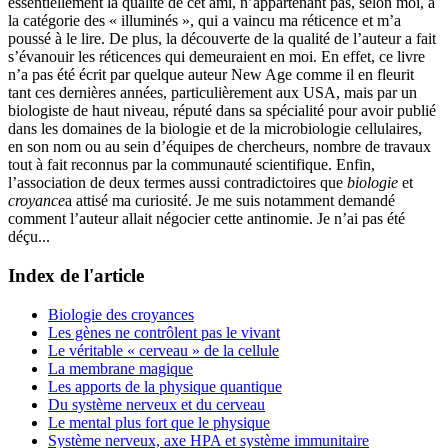
essentiellement la qualité de cet ami, n’appartenant pas, selon moi, à
la catégorie des « illuminés », qui a vaincu ma réticence et m’a
poussé à le lire. De plus, la découverte de la qualité de l’auteur a fait
s’évanouir les réticences qui demeuraient en moi. En effet, ce livre
n’a pas été écrit par quelque auteur New Age comme il en fleurit
tant ces dernières années, particulièrement aux USA, mais par un
biologiste de haut niveau, réputé dans sa spécialité pour avoir publié
dans les domaines de la biologie et de la microbiologie cellulaires,
en son nom ou au sein d’équipes de chercheurs, nombre de travaux
tout à fait reconnus par la communauté scientifique. Enfin,
l’association de deux termes aussi contradictoires que
biologie
et
croyance
a attisé ma curiosité. Je me suis notamment demandé
comment l’auteur allait négocier cette antinomie. Je n’ai pas été
déçu...
Index de l'article
Biologie des croyances
Les gènes ne contrôlent pas le vivant
Le véritable « cerveau » de la cellule
La membrane magique
Les apports de la physique quantique
Du système nerveux et du cerveau
Le mental plus fort que le physique
Système nerveux, axe HPA et système immunitaire