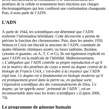
protéines de la cellule et notamment leurs réactions aux charges
électromagnétiques qui leur confèrent une conformation changeante.
Puis, il nous parle de l’ADN.
L’ADN
À partir de 1944, les scientifiques ont déterminé que l’ADN
renferme l’information héréditaire. Cette découverte a permis de
préciser la fonction des chromosomes. Puis, dans les années 1950,
Watson et Crick ont élucidé la structure de l’ADN, constituée de
quatre éléments chimiques azotés, ou
bases
(adénine, thymine,
cytosine et guanine, ou A, T, C et G). Ils ont également explicité en
quoi l’ADN est la molécule de l’hérédité. Malheureusement,
« L’allégation que
l’ADN contrôle sa propre reproduction et qu’il
est la matrice des protéines du corps a mené au dogme central de la
biologie de Francis Crick, c’est-à-dire à la croyance que
l’ADN
régit tout. Ce dogme est si fondamental en biologie moderne qu’il
est pratiquement gravé dans la pierre ou, en quelque sorte,
l’équivalent scientifique des dix commandements de Dieu. Ce
dogme, qu’on appelle aussi ‘ primauté de
l’ADN ‘, est un
incontournable dans tous les textes scientifiques »
(Lipton 2006,
74).
Le programme de génome humain