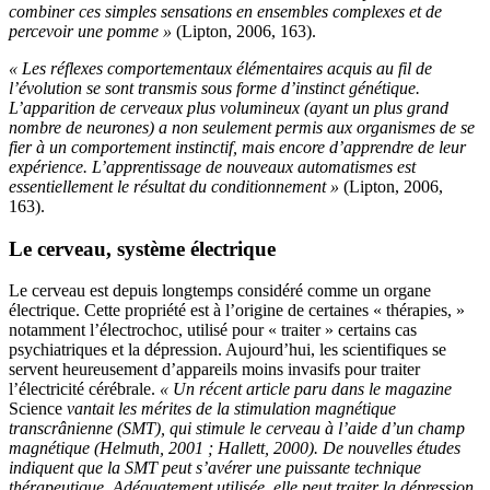
combiner ces simples sensations en ensembles complexes et de
percevoir une pomme »
(Lipton, 2006, 163).
« Les réflexes comportementaux élémentaires acquis au fil de
l’évolution se sont transmis sous forme d’instinct génétique.
L’apparition de cerveaux plus volumineux (ayant un plus grand
nombre de neurones) a non seulement permis aux organismes de se
fier à un comportement instinctif, mais encore d’apprendre de leur
expérience. L’apprentissage de nouveaux automatismes est
essentiellement le résultat du conditionnement »
(Lipton, 2006,
163).
Le cerveau, système électrique
Le cerveau est depuis longtemps considéré comme un organe
électrique. Cette propriété est à l’origine de certaines « thérapies, »
notamment l’électrochoc, utilisé pour « traiter » certains cas
psychiatriques et la dépression. Aujourd’hui, les scientifiques se
servent heureusement d’appareils moins invasifs pour traiter
l’électricité cérébrale.
« Un récent article paru dans le magazine
Science
vantait les mérites de la stimulation magnétique
transcrânienne (SMT), qui stimule le cerveau à l’aide d’un champ
magnétique (Helmuth, 2001 ; Hallett, 2000). De nouvelles études
indiquent que la SMT peut s’avérer une puissante technique
thérapeutique. Adéquatement utilisée, elle peut traiter la dépression