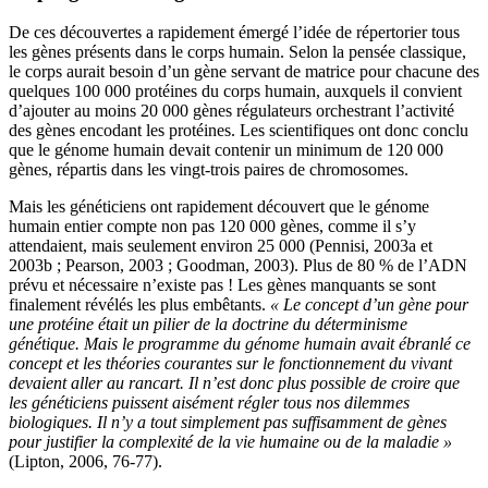
De ces découvertes a rapidement émergé l’idée de répertorier tous
les gènes présents dans le corps humain. Selon la pensée classique,
le corps aurait besoin d’un gène servant de matrice pour chacune des
quelques 100 000 protéines du corps humain, auxquels il convient
d’ajouter au moins 20 000 gènes régulateurs orchestrant l’activité
des gènes encodant les protéines. Les scientifiques ont donc conclu
que le génome humain devait contenir un minimum de 120 000
gènes, répartis dans les vingt-trois paires de chromosomes.
Mais les généticiens ont rapidement découvert que le génome
humain entier compte non pas 120 000 gènes, comme il s’y
attendaient, mais seulement environ 25 000 (Pennisi, 2003a et
2003b ; Pearson, 2003 ; Goodman, 2003). Plus de 80 % de l’ADN
prévu et nécessaire n’existe pas ! Les gènes manquants se sont
finalement révélés les plus embêtants.
« Le concept d’un gène pour
une protéine était un pilier de la doctrine du déterminisme
génétique. Mais le programme du génome humain avait ébranlé ce
concept et les théories courantes sur le fonctionnement du vivant
devaient aller au rancart. Il n’est donc plus possible de croire que
les généticiens puissent aisément régler tous nos dilemmes
biologiques. Il n’y a tout simplement pas suffisamment de gènes
pour justifier la complexité de la vie humaine ou de la maladie »
(Lipton, 2006, 76-77).