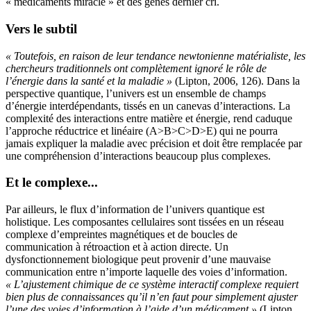
« médicaments miracle » et des gènes dernier cri.
Vers le subtil
« Toutefois, en raison de leur tendance newtonienne matérialiste, les
chercheurs traditionnels ont complètement ignoré le rôle de
l’énergie dans la santé et la maladie »
(Lipton, 2006, 126). Dans la
perspective quantique, l’univers est un ensemble de champs
d’énergie interdépendants, tissés en un canevas d’interactions. La
complexité des interactions entre matière et énergie, rend caduque
l’approche réductrice et linéaire (A>B>C>D>E) qui ne pourra
jamais expliquer la maladie avec précision et doit être remplacée par
une compréhension d’interactions beaucoup plus complexes.
Et le complexe...
Par ailleurs, le flux d’information de l’univers quantique est
holistique. Les composantes cellulaires sont tissées en un réseau
complexe d’empreintes magnétiques et de boucles de
communication à rétroaction et à action directe. Un
dysfonctionnement biologique peut provenir d’une mauvaise
communication entre n’importe laquelle des voies d’information.
« L’ajustement chimique de ce système interactif complexe requiert
bien plus de connaissances qu’il n’en faut pour simplement ajuster
l’une des voies d’information à l’aide d’un médicament »
(Lipton,