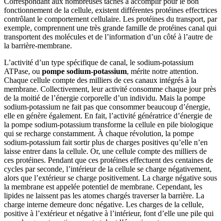
Correspondant aux nombreuses tâches à accomplir pour le bon
fonctionnement de la cellule, existent différentes protéines effectrices
contrôlant le comportement cellulaire. Les protéines du transport, par
exemple, comprennent une très grande famille de protéines canal qui
transportent des molécules et de l’information d’un côté à l’autre de
la barrière-membrane.
L’activité d’un type spécifique de canal, le sodium-potassium
ATPase, ou
pompe sodium-potassium
, mérite notre attention.
Chaque cellule compte des milliers de ces canaux intégrés à la
membrane. Collectivement, leur activité consomme chaque jour près
de la moitié de l’énergie corporelle d’un individu. Mais la pompe
sodium-potassium ne fait pas que consommer beaucoup d’énergie,
elle en génère également. En fait, l’activité génératrice d’énergie de
la pompe sodium-potassium transforme la cellule en pile biologique
qui se recharge constamment. À chaque révolution, la pompe
sodium-potassium fait sortir plus de charges positives qu’elle n’en
laisse entrer dans la cellule. Or, une cellule compte des milliers de
ces protéines. Pendant que ces protéines effectuent des centaines de
cycles par seconde, l’intérieur de la cellule se charge négativement,
alors que l’extérieur se charge positivement. La charge négative sous
la membrane est appelée potentiel de membrane. Cependant, les
lipides ne laissent pas les atomes chargés traverser la barrière. La
charge interne demeure donc négative. Les charges de la cellule,
positive à l’extérieur et négative à l’intérieur, font d’elle une pile qui