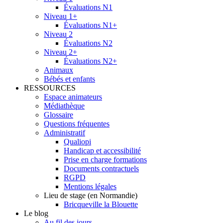
Évaluations N1
Niveau 1+
Évaluations N1+
Niveau 2
Évaluations N2
Niveau 2+
Évaluations N2+
Animaux
Bébés et enfants
RESSOURCES
Espace animateurs
Médiathèque
Glossaire
Questions fréquentes
Administratif
Qualiopi
Handicap et accessibilité
Prise en charge formations
Documents contractuels
RGPD
Mentions légales
Lieu de stage (en Normandie)
Bricqueville la Blouette
Le blog
Au fil des jours