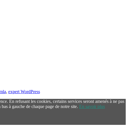
omla
,
expert WordPress
ence. En refusant les cookies, certains services seront amenés à ne pas
 bas à gauche de chaque page de notre site.
En savoir plus