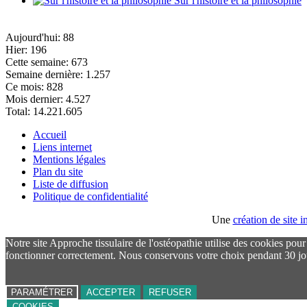
Sur l'histoire et la philosophie
Aujourd'hui:
88
Hier:
196
Cette semaine:
673
Semaine dernière:
1.257
Ce mois:
828
Mois dernier:
4.527
Total:
14.221.605
Accueil
Liens internet
Mentions légales
Plan du site
Liste de diffusion
Politique de confidentialité
Une
création de site
Notre site Approche tissulaire de l'ostéopathie utilise des cookies pou
fonctionner correctement. Nous conservons votre choix pendant 30 jo
PARAMÉTRER
ACCEPTER
REFUSER
COOKIES