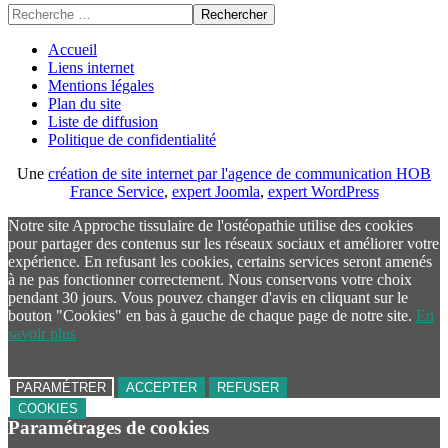
Rechercher
Accueil
Liens internet
Mentions légales
Plan du site
Liste de diffusion
Politique de confidentialité
Une
création de site internet par l'agence de communication HOB
France Service
,
expert Joomla
,
expert WordPress
Notre site Approche tissulaire de l'ostéopathie utilise des cookies
pour partager des contenus sur les réseaux sociaux et améliorer votre
expérience. En refusant les cookies, certains services seront amenés
à ne pas fonctionner correctement. Nous conservons votre choix
pendant 30 jours. Vous pouvez changer d'avis en cliquant sur le
bouton "Cookies" en bas à gauche de chaque page de notre site.
En
savoir plus
PARAMÉTRER
ACCEPTER
REFUSER
COOKIES
Paramétrages de cookies