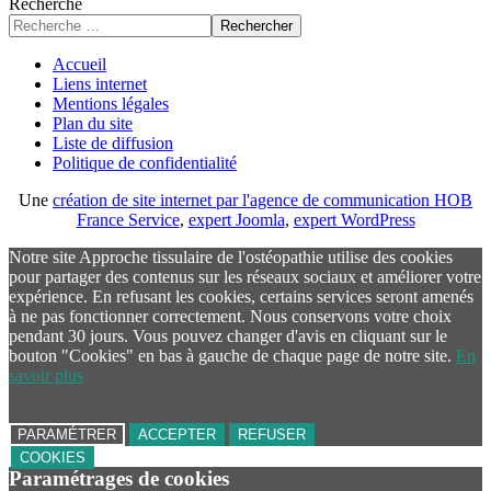
Recherche
Rechercher
Accueil
Liens internet
Mentions légales
Plan du site
Liste de diffusion
Politique de confidentialité
Une
création de site internet par l'agence de communication HOB
France Service
,
expert Joomla
,
expert WordPress
Notre site Approche tissulaire de l'ostéopathie utilise des cookies
pour partager des contenus sur les réseaux sociaux et améliorer votre
expérience. En refusant les cookies, certains services seront amenés
à ne pas fonctionner correctement. Nous conservons votre choix
pendant 30 jours. Vous pouvez changer d'avis en cliquant sur le
bouton "Cookies" en bas à gauche de chaque page de notre site.
En
savoir plus
PARAMÉTRER
ACCEPTER
REFUSER
COOKIES
Paramétrages de cookies