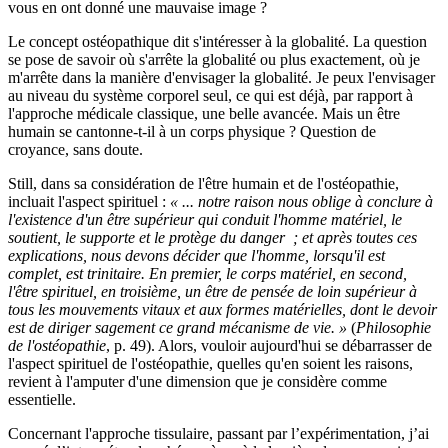
vous en ont donné une mauvaise image ?
Le concept ostéopathique dit s'intéresser à la globalité. La question
se pose de savoir où s'arrête la globalité ou plus exactement, où je
m'arrête dans la manière d'envisager la globalité. Je peux l'envisager
au niveau du système corporel seul, ce qui est déjà, par rapport à
l'approche médicale classique, une belle avancée. Mais un être
humain se cantonne-t-il à un corps physique ? Question de
croyance, sans doute.
Still, dans sa considération de l'être humain et de l'ostéopathie,
incluait l'aspect spirituel :
« ... notre raison nous oblige à conclure à
l'existence d'un être supérieur qui conduit l'homme matériel, le
soutient, le supporte et le protège du danger ; et après toutes ces
explications, nous devons décider que l'homme, lorsqu'il est
complet, est trinitaire. En premier, le corps matériel, en second,
l'être spirituel, en troisième, un être de pensée de loin supérieur à
tous les mouvements vitaux et aux formes matérielles, dont le devoir
est de diriger sagement ce grand mécanisme de vie. »
(
Philosophie
de l'ostéopathie
, p. 49). Alors, vouloir aujourd'hui se débarrasser de
l'aspect spirituel de l'ostéopathie, quelles qu'en soient les raisons,
revient à l'amputer d'une dimension que je considère comme
essentielle.
Concernant l'approche tissulaire, passant par l’expérimentation, j’ai