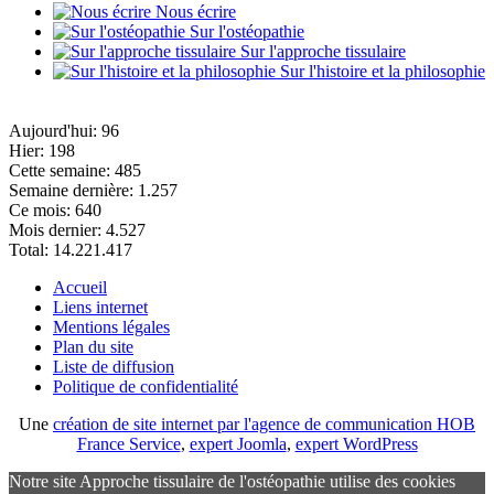
Nous écrire
Sur l'ostéopathie
Sur l'approche tissulaire
Sur l'histoire et la philosophie
Aujourd'hui:
96
Hier:
198
Cette semaine:
485
Semaine dernière:
1.257
Ce mois:
640
Mois dernier:
4.527
Total:
14.221.417
Accueil
Liens internet
Mentions légales
Plan du site
Liste de diffusion
Politique de confidentialité
Une
création de site internet par l'agence de communication HOB
France Service
,
expert Joomla
,
expert WordPress
Notre site Approche tissulaire de l'ostéopathie utilise des cookies