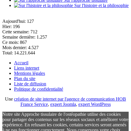
Sur l'approche tissulaire
Sur l'histoire et la philosophie
Aujourd'hui:
127
Hier:
196
Cette semaine:
712
Semaine dernière:
1.257
Ce mois:
867
Mois dernier:
4.527
Total:
14.221.644
Accueil
Liens internet
Mentions légales
Plan du site
Liste de diffusion
Politique de confidentialité
Une
création de site internet par l'agence de communication HOB
France Service
,
expert Joomla
,
expert WordPress
Notre site Approche tissulaire de l'ostéopathie utilise des cookies
pour partager des contenus sur les réseaux sociaux et améliorer votre
expérience. En refusant les cookies, certains services seront amenés
à ne pas fonctionner correctement. Nous conservons votre choix