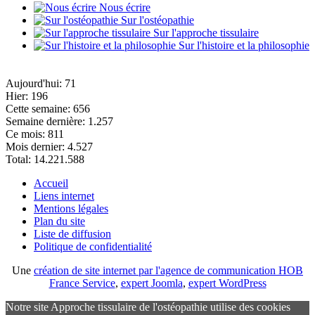
Nous écrire
Sur l'ostéopathie
Sur l'approche tissulaire
Sur l'histoire et la philosophie
Aujourd'hui:
71
Hier:
196
Cette semaine:
656
Semaine dernière:
1.257
Ce mois:
811
Mois dernier:
4.527
Total:
14.221.588
Accueil
Liens internet
Mentions légales
Plan du site
Liste de diffusion
Politique de confidentialité
Une
création de site internet par l'agence de communication HOB
France Service
,
expert Joomla
,
expert WordPress
Notre site Approche tissulaire de l'ostéopathie utilise des cookies