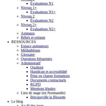
Évaluations N1
Niveau 1+
Évaluations N1+
Niveau 2
Évaluations N2
Niveau 2+
Évaluations N2+
Animaux
Bébés et enfants
RESSOURCES
Espace animateurs
Médiathèque
Glossaire
Questions fréquentes
Administratif
Qualiopi
Handicap et accessibilité
Prise en charge formations
Documents contractuels
RGPD
Mentions légales
Lieu de stage (en Normandie)
Bricqueville la Blouette
Le blog
Au fil des jours