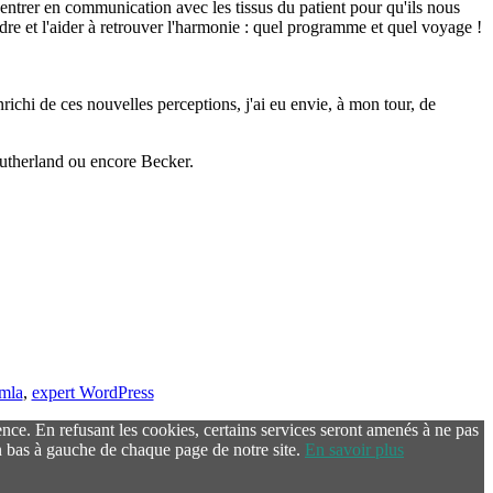
à entrer en communication avec les tissus du patient pour qu'ils nous
ndre et l'aider à retrouver l'harmonie : quel programme et quel voyage !
nrichi de ces nouvelles perceptions, j'ai eu envie, à mon tour, de
 Sutherland ou encore Becker.
omla
,
expert WordPress
ence. En refusant les cookies, certains services seront amenés à ne pas
 bas à gauche de chaque page de notre site.
En savoir plus