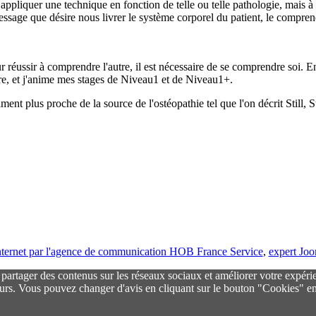
à appliquer une technique en fonction de telle ou telle pathologie, mais 
 message que désire nous livrer le système corporel du patient, le compre
r réussir à comprendre l'autre, il est nécessaire de se comprendre soi. E
rre, et j'anime mes stages de Niveau1 et de Niveau1+.
ent plus proche de la source de l'ostéopathie tel que l'on décrit Still,
 internet par l'agence de communication HOB France Service
,
expert Jo
r partager des contenus sur les réseaux sociaux et améliorer votre expéri
urs. Vous pouvez changer d'avis en cliquant sur le bouton "Cookies" en