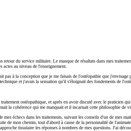
 retour du service militaire. Le manque de résultats dans mes traiteme
les actes au niveau de l'enseignement.
ait pas à la conception que je me faisais de l'ostéopathie que j'envis
echnique et j'avais la sensation qu'il s'éloignait des fondements de l'osté
raitement ostéopathique, et après en avoir discuté avec le praticien qui l
ait la cohérence qui me manquait et il incarnait cette philosophie de vi
 mes échecs dans les traitements, suivant les conseils d'un de mes maitr
ite de mon chemin, tout d'abord à cause de la personnalité de l'animateur
 l'approche tissulaire les réponses à nombres de mes questions. J'ai déco