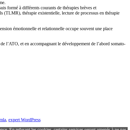
ême.
uis formé à différents courants de thérapies brèves et
 (TLMR), thérapie existentielle, lecture de processus en thérapie
mension émotionnelle et relationnelle occupe souvent une place
rs de l’ATO, et en accompagnant le développement de l’abord somato-
omla
,
expert WordPress
ence. En refusant les cookies, certains services seront amenés à ne pas