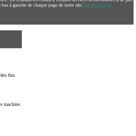
 bas à gauche de chaque page de notre site.
En savoir plus
des fins
re machine.