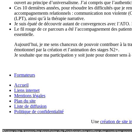
ouvert au principe d’universalisme. J’ai compris que l’authentic
Ces 10 dernières années, pour résoudre les difficultés que je re
accompagnements relationnels : communication non violente (CNV
(LPT), ainsi qu’à la thérapie narrative.
Je suis épaté de découvrir autant de convergences avec l’ATO.
Le fil rouge de ce parcours a été l’accompagnement des patients
essentielle.
Aujourd’hui, je me sens chanceux de pouvoir contribuer à la t
émotionnel par la création et l’animation des stages N2+.
Je souhaite que ma participation y soit juste pour donner sens à
Formateurs
Accueil
Liens internet
Mentions légales
Plan du site
Liste de diffusion
Politique de confidentialité
Une
création de site
Notre site Approche tissulaire de l'ostéopathie utilise des cookies pou