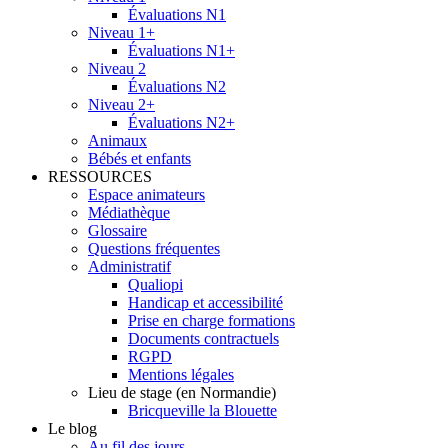
Évaluations N1
Niveau 1+
Évaluations N1+
Niveau 2
Évaluations N2
Niveau 2+
Évaluations N2+
Animaux
Bébés et enfants
RESSOURCES
Espace animateurs
Médiathèque
Glossaire
Questions fréquentes
Administratif
Qualiopi
Handicap et accessibilité
Prise en charge formations
Documents contractuels
RGPD
Mentions légales
Lieu de stage (en Normandie)
Bricqueville la Blouette
Le blog
Au fil des jours