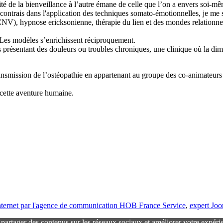
ité de la bienveillance à l’autre émane de celle que l’on a envers soi-m
ncontrais dans l'application des techniques somato-émotionnelles, je me s
), hypnose ericksonienne, thérapie du lien et des mondes relationnels
 Les modèles s’enrichissent réciproquement.
 présentant des douleurs ou troubles chroniques, une clinique où la di
ransmission de l’ostéopathie en appartenant au groupe des co-animateu
 cette aventure humaine.
 internet par l'agence de communication HOB France Service
,
expert Jo
r partager des contenus sur les réseaux sociaux et améliorer votre expéri