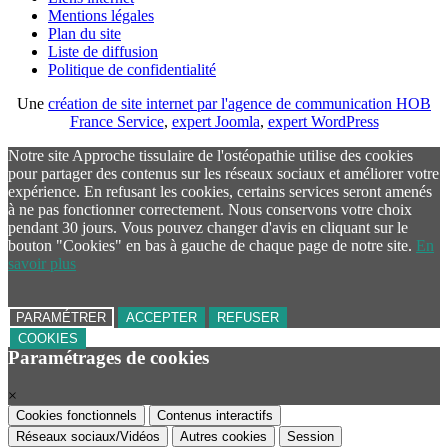
Mentions légales
Plan du site
Liste de diffusion
Politique de confidentialité
Une
création de site internet par l'agence de communication HOB
France Service
,
expert Joomla
,
expert WordPress
Notre site Approche tissulaire de l'ostéopathie utilise des cookies
pour partager des contenus sur les réseaux sociaux et améliorer votre
expérience. En refusant les cookies, certains services seront amenés
à ne pas fonctionner correctement. Nous conservons votre choix
pendant 30 jours. Vous pouvez changer d'avis en cliquant sur le
bouton "Cookies" en bas à gauche de chaque page de notre site.
En
savoir plus
PARAMÉTRER
ACCEPTER
REFUSER
COOKIES
Paramétrages de cookies
×
Cookies fonctionnels
Contenus interactifs
Réseaux sociaux/Vidéos
Autres cookies
Session