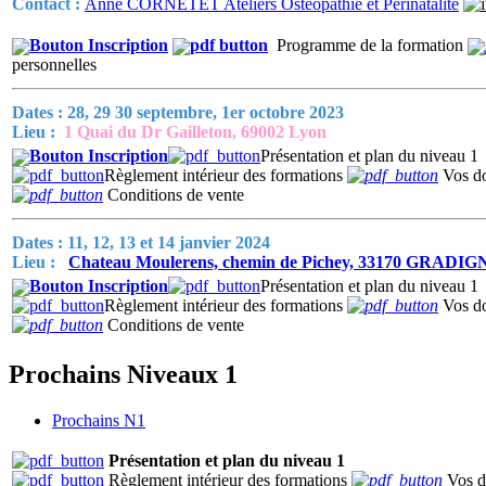
Contact :
Anne CORNETET Ateliers Ostéopathie et Périnatalité
Programme de la formation
personnelles
Dates : 28, 29 30 septembre, 1er octobre 2023
Lieu :
1 Quai du Dr Gailleton, 69002 Lyon
Présentation et plan du niveau 1
Règlement intérieur des formations
Vos do
Conditions de vente
Dates : 11, 12, 13 et 14 janvier 2024
Lieu :
Chateau Moulerens, chemin de Pichey, 33170 GRADI
Présentation et plan du niveau 1
Règlement intérieur des formations
Vos do
Conditions de vente
Prochains Niveaux 1
Prochains N1
Présentation et plan du niveau 1
Règlement intérieur des formations
Vos d