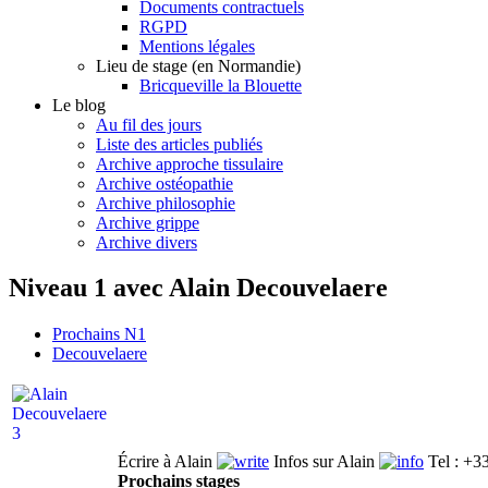
Documents contractuels
RGPD
Mentions légales
Lieu de stage (en Normandie)
Bricqueville la Blouette
Le blog
Au fil des jours
Liste des articles publiés
Archive approche tissulaire
Archive ostéopathie
Archive philosophie
Archive grippe
Archive divers
Niveau 1 avec Alain Decouvelaere
Prochains N1
Decouvelaere
Écrire à Alain
Infos sur Alain
Tel : +3
Prochains stages