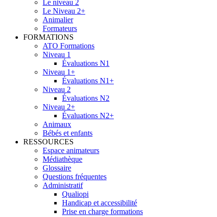
Le niveau 2
Le Niveau 2+
Animalier
Formateurs
FORMATIONS
ATO Formations
Niveau 1
Évaluations N1
Niveau 1+
Évaluations N1+
Niveau 2
Évaluations N2
Niveau 2+
Évaluations N2+
Animaux
Bébés et enfants
RESSOURCES
Espace animateurs
Médiathèque
Glossaire
Questions fréquentes
Administratif
Qualiopi
Handicap et accessibilité
Prise en charge formations