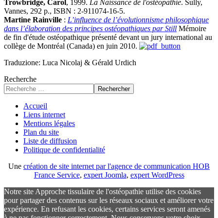
Trowbridge, Carol
, 1999.
La Naissance de l'ostéopathie
. Sully,
Vannes, 292 p., ISBN : 2-911074-16-5.
Martine Rainville
:
L’influence de l’évolutionnisme philosophique
dans l’élaboration des principes ostéopathiques par Still
Mémoire
de fin d'étude ostéopathique présenté devant un jury international au
collège de Montréal (Canada) en juin 2010.
Traduzione: Luca Nicolaj & Gérald Urdich
Recherche
Rechercher
Accueil
Liens internet
Mentions légales
Plan du site
Liste de diffusion
Politique de confidentialité
Une
création de site internet par l'agence de communication HOB
France Service
,
expert Joomla
,
expert WordPress
Notre site Approche tissulaire de l'ostéopathie utilise des cookies
pour partager des contenus sur les réseaux sociaux et améliorer votre
expérience. En refusant les cookies, certains services seront amenés
à ne pas fonctionner correctement. Nous conservons votre choix