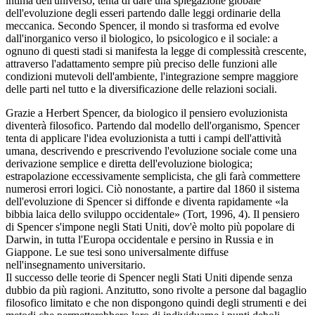
intima dell'universo, tenta di dare una spiegazione globale
dell'evoluzione degli esseri partendo dalle leggi ordinarie della
meccanica. Secondo Spencer, il mondo si trasforma ed evolve
dall'inorganico verso il biologico, lo psicologico e il sociale: a
ognuno di questi stadi si manifesta la legge di complessità crescente,
attraverso l'adattamento sempre più preciso delle funzioni alle
condizioni mutevoli dell'ambiente, l'integrazione sempre maggiore
delle parti nel tutto e la diversificazione delle relazioni sociali.
Grazie a Herbert Spencer, da biologico il pensiero evoluzionista
diventerà filosofico. Partendo dal modello dell'organismo, Spencer
tenta di applicare l'idea evoluzionista a tutti i campi dell'attività
umana, descrivendo e prescrivendo l'evoluzione sociale come una
derivazione semplice e diretta dell'evoluzione biologica;
estrapolazione eccessivamente semplicista, che gli farà commettere
numerosi errori logici. Ciò nonostante, a partire dal 1860 il sistema
dell'evoluzione di Spencer si diffonde e diventa rapidamente «la
bibbia laica dello sviluppo occidentale» (Tort, 1996, 4). Il pensiero
di Spencer s'impone negli Stati Uniti, dov'è molto più popolare di
Darwin, in tutta l'Europa occidentale e persino in Russia e in
Giappone. Le sue tesi sono universalmente diffuse
nell'insegnamento universitario.
Il successo delle teorie di Spencer negli Stati Uniti dipende senza
dubbio da più ragioni. Anzitutto, sono rivolte a persone dal bagaglio
filosofico limitato e che non dispongono quindi degli strumenti e dei