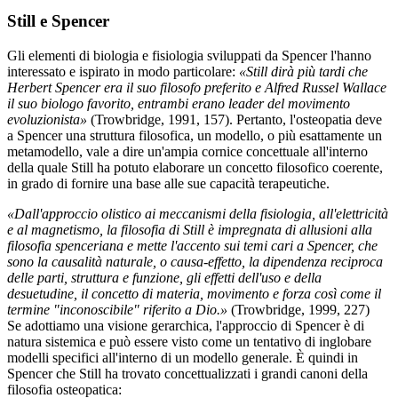
Still e Spencer
Gli elementi di biologia e fisiologia sviluppati da Spencer l'hanno
interessato e ispirato in modo particolare:
«Still dirà più tardi che
Herbert Spencer era il suo filosofo preferito e Alfred Russel Wallace
il suo biologo favorito, entrambi erano leader del movimento
evoluzionista»
(Trowbridge, 1991, 157). Pertanto, l'osteopatia deve
a Spencer una struttura filosofica, un modello, o più esattamente un
metamodello, vale a dire un'ampia cornice concettuale all'interno
della quale Still ha potuto elaborare un concetto filosofico coerente,
in grado di fornire una base alle sue capacità terapeutiche.
«Dall'approccio olistico ai meccanismi della fisiologia, all'elettricità
e al magnetismo, la filosofia di Still è impregnata di allusioni alla
filosofia spenceriana e mette l'accento sui temi cari a Spencer, che
sono la causalità naturale, o causa-effetto, la dipendenza reciproca
delle parti, struttura e funzione, gli effetti dell'uso e della
desuetudine, il concetto di materia, movimento e forza così come il
termine "inconoscibile" riferito a Dio.»
(Trowbridge, 1999, 227)
Se adottiamo una visione gerarchica, l'approccio di Spencer è di
natura sistemica e può essere visto come un tentativo di inglobare
modelli specifici all'interno di un modello generale. È quindi in
Spencer che Still ha trovato concettualizzati i grandi canoni della
filosofia osteopatica: