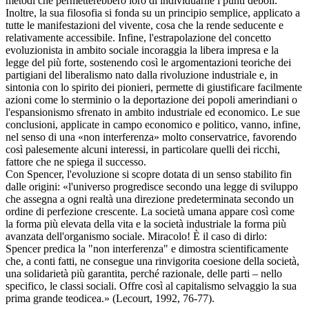
metodi che permetterebbero loro di individuarne i punti deboli.
Inoltre, la sua filosofia si fonda su un principio semplice, applicato a
tutte le manifestazioni del vivente, cosa che la rende seducente e
relativamente accessibile. Infine, l'estrapolazione del concetto
evoluzionista in ambito sociale incoraggia la libera impresa e la
legge del più forte, sostenendo così le argomentazioni teoriche dei
partigiani del liberalismo nato dalla rivoluzione industriale e, in
sintonia con lo spirito dei pionieri, permette di giustificare facilmente
azioni come lo sterminio o la deportazione dei popoli amerindiani o
l'espansionismo sfrenato in ambito industriale ed economico. Le sue
conclusioni, applicate in campo economico e politico, vanno, infine,
nel senso di una «non interferenza» molto conservatrice, favorendo
così palesemente alcuni interessi, in particolare quelli dei ricchi,
fattore che ne spiega il successo.
Con Spencer, l'evoluzione si scopre dotata di un senso stabilito fin
dalle origini: «l'universo progredisce secondo una legge di sviluppo
che assegna a ogni realtà una direzione predeterminata secondo un
ordine di perfezione crescente. La società umana appare così come
la forma più elevata della vita e la società industriale la forma più
avanzata dell'organismo sociale. Miracolo! È il caso di dirlo:
Spencer predica la "non interferenza" e dimostra scientificamente
che, a conti fatti, ne consegue una rinvigorita coesione della società,
una solidarietà più garantita, perché razionale, delle parti – nello
specifico, le classi sociali. Offre così al capitalismo selvaggio la sua
prima grande teodicea.» (Lecourt, 1992, 76-77).