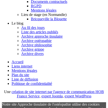
Documents contractuels
RGPD
Mentions légales
Lieu de stage (en Normandie)
Bricqueville la Blouette
Le blog
Au fil des jours
Liste des articles publiés
Archive approche tissulaire
Archive ostéopathie
Archive philosophie
Archive grippe
Archive divers
Accueil
Liens internet
Mentions légales
Plan du site
Liste de diffusion
Politique de confidentialité
Une
création de site internet par l'agence de communication HOB
France Service
,
expert Joomla
,
expert WordPress
Notre site Approche tissulaire de l'ostéopathie utilise des cookies