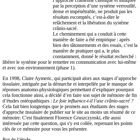
l’approche crânienne classique et indiquée
par la perception d’une système verrouillé,
dense et impénétrable, ne produit pas les
résultats escomptés, c’est-à-dire le
relâchement et la libération du système
crânio-sacré.
Le cheminement qui a conduit à cette
manière de faire a été empirique : après
bien des tâtonnements et des essais, c’est la
manière de pratiquer qui a, le plus
constamment, donné le résultat recherché :
libérer le système pour le remettre en communication avec lui-même
et avec son environnement (phase 1).
En 1998, Claire Aymeric, qui participait alors aux stages d’approche
tissulaire, intriguée par la démarche et interpellée par le manque de
réponses anatomo-physiologiques permettant d’expliquer pourquoi
cela fonctionne ainsi, a décidé d’en faire son sujet de mémoire de fin
d’études ostéopathiques :
Le foie influence-t-il l’axe crânio-sacré ?
Cela fait bien longtemps que je promets aux étudiants des stages
d'approche tissulaire de publier sur le site au moins un résumé de ce
mémoire. C'est finalement Florence Gruszczynski, elle aussi
intéressée par cette question, qui s'y est collée, reprenant les points
clés de ce mémoire pour vous les présenter.
But de l’étude