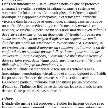
Dans son introduction, Claire Aymeric nous dit que ce protocole
amenant à travailler la région hépatique lorsque le système est
« verrouillé » lui a permis d’entrevoir plus précisément la qualité
holistique de l’approche ostéopathique et d’intégrer l’approche
viscérale dans la pratique ostéopathique, amenant dans sa pratique
un « déroulé », une méthodologie cohérente :
« À partir de ce
moment, le système viscéral ne fut plus pour moi un moyen d’établir
des critères d’exclusion ou un diagnostic différentiel à travers une
solide anamnèse, ni un moyen d’agir sur un segment de mœlle
épinière qui a créé un adhérence dure-mérienne (J-L Payrouse), ni
un système permettant d’apporter un supplément d’harmonie ou de
confort dans un équilibre postural. Il est devenu pour moi un des
claviers de ‘ l’orgue corporel, ’ voire une clé libératrice essentielle
dans certains types de schémas posturaux, bien souvent liés à des
difficultés d’ordre psycho-émotionnel. »
Le but de l’étude est d’analyser le foie sur ses différents axes
(mécanique, neurologique, circulatoire et embryologique) et d’établir
les possibles influences de ces axes sur l’axe crânio-sacré.
La seconde partie du mémoire était constituée par un protocole
d’étude sur l’influence libératrice du foie sur les axes crânio-sacrés
denses. Cette partie n’est pas reprise ici.
L’étude
L’étude elle-même s’est proposée d’étudier les liaisons du foie avec
le reste du système corporel au niveau anatomique/mécanique, au