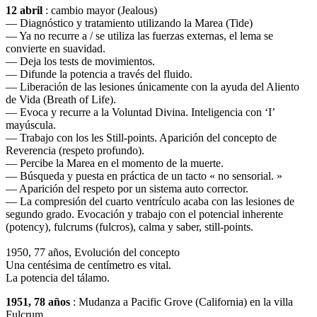
12 abril
: cambio mayor (Jealous)
— Diagnóstico y tratamiento utilizando la Marea (Tide)
— Ya no recurre a / se utiliza las fuerzas externas, el lema se
convierte en suavidad.
— Deja los tests de movimientos.
— Difunde la potencia a través del fluido.
— Liberación de las lesiones únicamente con la ayuda del Aliento
de Vida (Breath of Life).
— Evoca y recurre a la Voluntad Divina. Inteligencia con ‘I’
mayúscula.
— Trabajo con los les Still-points. Aparición del concepto de
Reverencia (respeto profundo).
— Percibe la Marea en el momento de la muerte.
— Búsqueda y puesta en práctica de un tacto « no sensorial. »
— Aparición del respeto por un sistema auto corrector.
— La compresión del cuarto ventrículo acaba con las lesiones de
segundo grado. Evocación y trabajo con el potencial inherente
(potency), fulcrums (fulcros), calma y saber, still-points.
1950, 77 años, Evolución del concepto
Una centésima de centímetro es vital.
La potencia del tálamo.
1951, 78 años
: Mudanza a Pacific Grove (California) en la villa
Fulcrum.