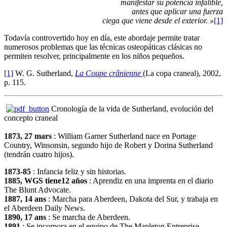
manifestar su potencia infalible,
antes que aplicar una fuerza
ciega que viene desde el exterior. »
[1]
Todavía controvertido hoy en día, este abordaje permite tratar
numerosos problemas que las técnicas osteopáticas clásicas no
permiten resolver, principalmente en los niños pequeños.
[1]
W. G. Sutherland,
La Coupe crânienne
(La copa craneal)
, 2002,
p. 115.
Cronología de la vida de Sutherland, evolución del
concepto craneal
1873, 27 mars
: William Garner Sutherland nace en Portage
Country, Winsonsin, segundo hijo de Robert y Dorina Sutherland
(tendrán cuatro hijos).
1873-85
: Infancia feliz y sin historias.
1885, WGS tiene12 años
: Aprendiz en una imprenta en el diario
The Blunt Advocate.
1887, 14 ans
: Marcha para Aberdeen, Dakota del Sur, y trabaja en
el Aberdeen Daily News.
1890, 17 ans
: Se marcha de Aberdeen.
1891
: Se incorpora en el equipo de The Mapleton Entreprise.