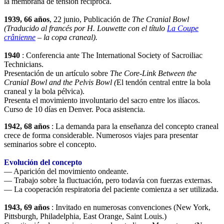
la membrana de tensión recíproca.
1939, 66 años
, 22 junio, Publicación de
The Cranial Bowl
(Traducido al francés por H. Louwette con el título
La Coupe
crânienne
– la copa craneal).
1940
: Conferencia ante The International Society of Sacroiliac
Technicians.
Presentación de un artículo sobre
The Core-Link Between the
Cranial Bowl and the Pelvis Bowl
(
El tendón central entre la bola
craneal y la bola pélvica).
Presenta el movimiento involuntario del sacro entre los ilíacos.
Curso de 10 días en Denver. Poca asistencia.
1942, 68 años
: La demanda para la enseñanza del concepto craneal
crece de forma considerable. Numerosos viajes para presentar
seminarios sobre el concepto.
Evolución del concepto
— Aparición del movimiento ondeante.
— Trabajo sobre la fluctuación, pero todavía con fuerzas externas.
— La cooperación respiratoria del paciente comienza a ser utilizada.
1943, 69 años
: Invitado en numerosas convenciones (New York,
Pittsburgh, Philadelphia, East Orange, Saint Louis.)