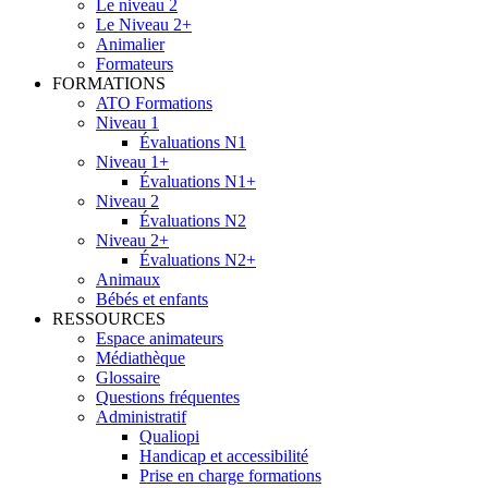
Le niveau 2
Le Niveau 2+
Animalier
Formateurs
FORMATIONS
ATO Formations
Niveau 1
Évaluations N1
Niveau 1+
Évaluations N1+
Niveau 2
Évaluations N2
Niveau 2+
Évaluations N2+
Animaux
Bébés et enfants
RESSOURCES
Espace animateurs
Médiathèque
Glossaire
Questions fréquentes
Administratif
Qualiopi
Handicap et accessibilité
Prise en charge formations