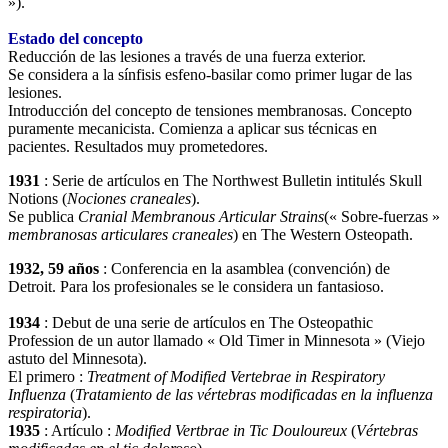
»).
Estado del concepto
Reducción de las lesiones a través de una fuerza exterior.
Se considera a la sínfisis esfeno-basilar como primer lugar de las
lesiones.
Introducción del concepto de tensiones membranosas. Concepto
puramente mecanicista. Comienza a aplicar sus técnicas en
pacientes. Resultados muy prometedores.
1931
: Serie de artículos en The Northwest Bulletin intitulés Skull
Notions (
Nociones craneales
).
Se publica
Cranial Membranous Articular Strains
(« Sobre-fuerzas »
membranosas articulares craneales
) en The Western Osteopath.
1932, 59 años
: Conferencia en la asamblea (convención) de
Detroit. Para los profesionales se le considera un fantasioso.
1934
: Debut de una serie de artículos en The Osteopathic
Profession de un autor llamado « Old Timer in Minnesota » (Viejo
astuto del Minnesota).
El primero :
Treatment of Modified Vertebrae in Respiratory
Influenza
(
Tratamiento de las vértebras modificadas en la influenza
respiratoria
).
1935
: Artículo :
Modified Vertbrae in Tic Douloureux
(
Vértebras