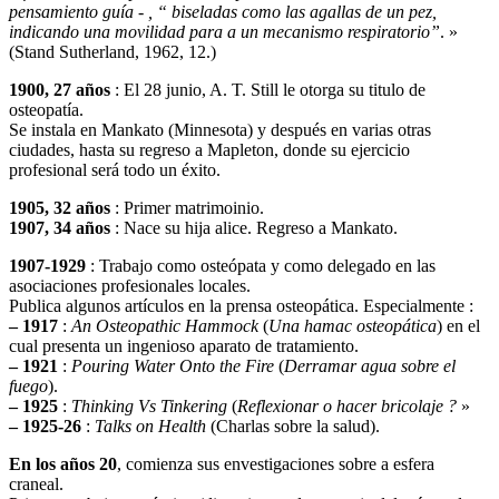
pensamiento guía - , “ biseladas como las agallas de un pez,
indicando una movilidad para a un mecanismo respiratorio”
. »
(Stand Sutherland, 1962, 12.)
1900, 27 años
: El 28 junio, A. T. Still le otorga su titulo de
osteopatía.
Se instala en Mankato (Minnesota) y después en varias otras
ciudades, hasta su regreso a Mapleton, donde su ejercicio
profesional será todo un éxito.
1905, 32 años
: Primer matrimoinio.
1907, 34 años
: Nace su hija alice. Regreso a Mankato.
1907-1929
: Trabajo como osteópata y como delegado en las
asociaciones profesionales locales.
Publica algunos artículos en la prensa osteopática. Especialmente :
– 1917
:
An Osteopathic Hammock
(
Una hamac osteopática
) en el
cual presenta un ingenioso aparato de tratamiento.
– 1921
:
Pouring Water Onto the Fire
(
Derramar agua sobre el
fuego
).
– 1925
:
Thinking Vs Tinkering
(
Reflexionar o hacer bricolaje ?
»
– 1925-26
:
Talks on Health
(Charlas sobre la salud).
En los años 20
, comienza sus envestigaciones sobre a esfera
craneal.