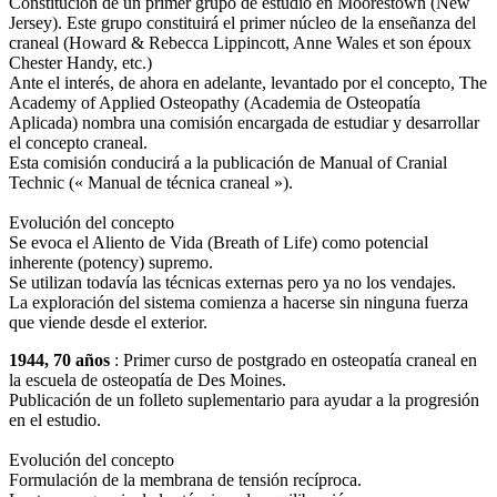
Constitución de un primer grupo de estudio en Moorestown (New
Jersey). Este grupo constituirá el primer núcleo de la enseñanza del
craneal (Howard & Rebecca Lippincott, Anne Wales et son époux
Chester Handy, etc.)
Ante el interés, de ahora en adelante, levantado por el concepto, The
Academy of Applied Osteopathy (Academia de Osteopatía
Aplicada) nombra una comisión encargada de estudiar y desarrollar
el concepto craneal.
Esta comisión conducirá a la publicación de Manual of Cranial
Technic (« Manual de técnica craneal »).
Evolución del concepto
Se evoca el Aliento de Vida (Breath of Life) como potencial
inherente (potency) supremo.
Se utilizan todavía las técnicas externas pero ya no los vendajes.
La exploración del sistema comienza a hacerse sin ninguna fuerza
que viende desde el exterior.
1944, 70 años
: Primer curso de postgrado en osteopatía craneal en
la escuela de osteopatía de Des Moines.
Publicación de un folleto suplementario para ayudar a la progresión
en el estudio.
Evolución del concepto
Formulación de la membrana de tensión recíproca.