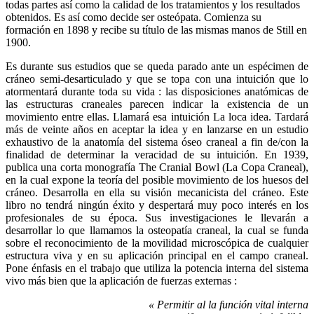
todas partes así como la calidad de los tratamientos y los resultados
obtenidos. Es así como decide ser osteópata. Comienza su
formación en 1898 y recibe su título de las mismas manos de Still en
1900.
Es durante sus estudios que se queda parado ante un espécimen de
cráneo semi-desarticulado y que se topa con una intuición que lo
atormentará durante toda su vida : las disposiciones anatómicas de
las estructuras craneales parecen indicar la existencia de un
movimiento entre ellas. Llamará esa intuición La loca idea. Tardará
más de veinte años en aceptar la idea y en lanzarse en un estudio
exhaustivo de la anatomía del sistema óseo craneal a fin de/con la
finalidad de determinar la veracidad de su intuición. En 1939,
publica una corta monografía The Cranial Bowl (La Copa Craneal),
en la cual expone la teoría del posible movimiento de los huesos del
cráneo. Desarrolla en ella su visión mecanicista del cráneo. Este
libro no tendrá ningún éxito y despertará muy poco interés en los
profesionales de su época. Sus investigaciones le llevarán a
desarrollar lo que llamamos la osteopatía craneal, la cual se funda
sobre el reconocimiento de la movilidad microscópica de cualquier
estructura viva y en su aplicación principal en el campo craneal.
Pone énfasis en el trabajo que utiliza la potencia interna del sistema
vivo más bien que la aplicación de fuerzas externas :
« Permitir al la función vital interna