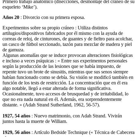
Primero trabajo anatómico (disecciones, desmontaje del cráneo de su
esqueleto ‘Mike’).
Años 20
: Divorcio con su primera esposa.
Experimentos sobre su propio cráneo : Utiliza distintos
artilugios/dispositivos fabricados por él mismo con la ayuda de
correas de reloj, de cinturones, de guantes y de fieltro para acolchar,
un casco de fútbol seccionado, tazón para mezclar de madera y piel
de gamuza.
Algunas anomalías que se induce provocan alteraciones fisiológicas
e incluso a veces psíquicas : « Entre sus experimentos personales
según la producción de las lesiones que se había impuesto, de
repente tuvo un brote de sinusitis, mientras que sus senos siempre
habían funcionado como se debía. Su visión se modificó también en
función de los tests de restricción. La concentración que en él era
algo notable, llegó a estar alterada de forma significativa.
Ocasionalmente, tuvo accesos de brusquedad y de irritabilidad, lo
que no era nada natural en él. Además, era sorprendentemente
distante. » (Adah Strand Sutherland, 1962, 56-57).
1927, 54 años
: Nuevo matrimonio, con Adah Strand. Vivirán
juntos hasta la muerte de William.
1929, 56 años
: Artículo Bedside Technique (« Técnica de Cabecera