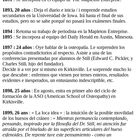
1893, 20 años
: Deja el diario e inicia / i emprende estudios
secundarios en la Universidad de Iowa. Irá hasta el final de sus
estudios, pero no se sabe porqué no pasará los exámenes finales.
1894
: Retoma su trabajo de periodista en la Mapleton Entreprise.
1895
: Se incorpora al equipo del Daily Herald en Austin, Minesota.
1897 : 24 años
: Oye hablar de la osteopatía. Le sorprenden los
propósitos contradictorios al respecto. Asiste a una de las
conferencias presentadas por alumnos de Still (Edward C. Pickler, y
Charles Still, hijo del fundador).
Decide ir a ver por si mismo en Kirkisville. Le sorprende mucho lo
que descubre : enfermos que vienen por trenes enteros, resultados
evidentes e inesperados, un entusiasmo indescriptible, etc.
1898, 25 años
: En agosto, entra en primer año del ciclo de
formación de la ASO (American School of Osteopathy) en
Kirkisville.
1899, 26 ans
: « La loca idea » : la intuición de la posible movilidad
de los huesos del cráneo : «
Mientras permanecía contemplando,
pensando, inspirado por la filosofía del Dr. Still, mi atención fue
atraída por el biselado de las superficies articulares del hueso
esfenoides. De repente tuve este pensamiemto - como un