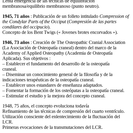
Lenta emergencia de las técnicas de equilibración
membranosa/equilibrio membranoso (punto neutro).
1945, 71 años
: Publicación de un folleto intitulado
Compression of
the Condylar Parts of the Occiput
(
Compresión de las partes
condilares del occipucio
).
Concepto de los Bent Twigs (« Jovenes brotes encorvados »).
1946, 73 años
: Creación de The Osteopathic Cranial Association
(La Asociación de Osteopatía craneal) dentro del marco de la
Academy of Applied Osteopathy (Academia de Osteopatía
Aplicada). Sus objetivos :
– Establecer el fundamento del desarrollo de la osteopatía
craneal.
– Diseminar un conocimiento general de la filosofía y de la
indicaciones terapéuticas de la osteopatía craneal.
– Establecer unos estandares de enseñanza adaptados.
– Fomentar la formación de los osteópatas a la osteopatía craneal.
– Estimular el estudio y la mejora del concepto craneal.
1948, 75 años, el concepto evoluciona todavía
Refinamiento de las técnicas de compresión del cuarto ventrículo.
Utilización consciente del enlentecimiento de la fluctuación del
LCR.
Primeras evocaciones de la transmutaciones del LCR.