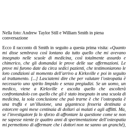
Nella foto: Andrew Taylor Still e William Smith in piena
conversazione
Ecco il racconto di Smith in seguito a questa prima visita:
«Quanto
mi disse sembrava così lontano da tutto quello che mi avevano
insegnato nelle scuole di medicina, così totalmente assurdo e
chimerico, che gli domandai le prove delle sue affermazioni. Le
prove mi furono date da circa sedici pazienti, che testimoniarono le
loro condizioni al momento dell’arrivo a Kirksville e poi in seguito
al trattamento. [...] Lasciatemi dire che per valutare l’osteopatia è
necessario uno spirito limpido e senza pregiudizi. Se un uomo, un
medico, viene a Kirksville e ascolta quello che ascolterà
confrontandolo con quello che gli è stato insegnato in una scuola di
medicina, la sola conclusione che può trarne è che l’osteopatia è
una truffa e un’illusione, una gigantesca fesseria destinata a
estorcere ogni mese centinaia di dollari ai malati e agli afflitti. Ma,
se l’investigatore fa lo sforzo di affrontare la questione come se non
ne sapesse niente (e quattro anni di sperimentazione dell’osteopatia
mi permettono di affermare che i dottori non ne sanno un granché),