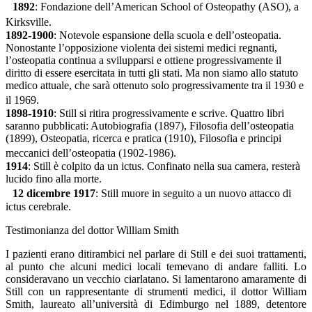
1892
: Fondazione dell’American School of Osteopathy (ASO), a
Kirksville.
1892-1900
: Notevole espansione della scuola e dell’osteopatia.
Nonostante l’opposizione violenta dei sistemi medici regnanti,
l’osteopatia continua a svilupparsi e ottiene progressivamente il
diritto di essere esercitata in tutti gli stati. Ma non siamo allo statuto
medico attuale, che sarà ottenuto solo progressivamente tra il 1930 e
il 1969.
1898-1910
: Still si ritira progressivamente e scrive. Quattro libri
saranno pubblicati: Autobiografia (1897), Filosofia dell’osteopatia
(1899), Osteopatia, ricerca e pratica (1910), Filosofia e principi
meccanici dell’osteopatia (1902-1986).
1914
: Still è colpito da un ictus. Confinato nella sua camera, resterà
lucido fino alla morte.
12 dicembre 1917
: Still muore in seguito a un nuovo attacco di
ictus cerebrale.
Testimonianza del dottor William Smith
I pazienti erano ditirambici nel parlare di Still e dei suoi trattamenti,
al punto che alcuni medici locali temevano di andare falliti. Lo
consideravano un vecchio ciarlatano. Si lamentarono amaramente di
Still con un rappresentante di strumenti medici, il dottor William
Smith, laureato all’università di Edimburgo nel 1889, detentore