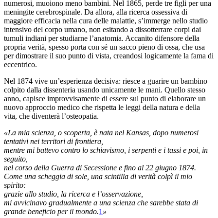
numerosi, muoiono meno bambini. Nel 1865, perde tre figli per una
meningite cerebrospinale. Da allora, alla ricerca ossessiva di
maggiore efficacia nella cura delle malattie, s’immerge nello studio
intensivo del corpo umano, non esitando a dissotterrare corpi dai
tumuli indiani per studiarne l’anatomia. Accanito difensore della
propria verità, spesso porta con sé un sacco pieno di ossa, che usa
per dimostrare il suo punto di vista, creandosi logicamente la fama di
eccentrico.
Nel 1874 vive un’esperienza decisiva: riesce a guarire un bambino
colpito dalla dissenteria usando unicamente le mani. Quello stesso
anno, capisce improvvisamente di essere sul punto di elaborare un
nuovo approccio medico che rispetta le leggi della natura e della
vita, che diventerà l’osteopatia.
«La mia scienza, o scoperta, è nata nel Kansas, dopo numerosi
tentativi nei territori di frontiera,
mentre mi battevo contro lo schiavismo, i serpenti e i tassi e poi, in
seguito,
nel corso della Guerra di Secessione e fino al 22 giugno 1874.
Come una scheggia di sole, una scintilla di verità colpì il mio
spirito:
grazie allo studio, la ricerca e l’osservazione,
mi avvicinavo gradualmente a una scienza che sarebbe stata di
grande beneficio per il mondo.
1
»