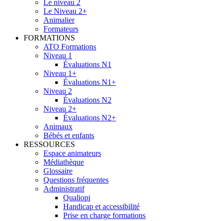
Le niveau 2
Le Niveau 2+
Animalier
Formateurs
FORMATIONS
ATO Formations
Niveau 1
Évaluations N1
Niveau 1+
Évaluations N1+
Niveau 2
Évaluations N2
Niveau 2+
Évaluations N2+
Animaux
Bébés et enfants
RESSOURCES
Espace animateurs
Médiathèque
Glossaire
Questions fréquentes
Administratif
Qualiopi
Handicap et accessibilité
Prise en charge formations