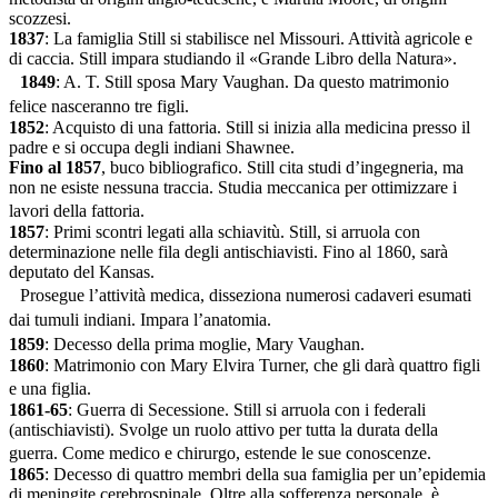
scozzesi.
1837
: La famiglia Still si stabilisce nel Missouri. Attività agricole e
di caccia. Still impara studiando il «Grande Libro della Natura».
1849
: A. T. Still sposa Mary Vaughan. Da questo matrimonio
felice nasceranno tre figli.
1852
: Acquisto di una fattoria. Still si inizia alla medicina presso il
padre e si occupa degli indiani Shawnee.
Fino al 1857
, buco bibliografico. Still cita studi d’ingegneria, ma
non ne esiste nessuna traccia. Studia meccanica per ottimizzare i
lavori della fattoria.
1857
: Primi scontri legati alla schiavitù. Still, si arruola con
determinazione nelle fila degli antischiavisti. Fino al 1860, sarà
deputato del Kansas.
Prosegue l’attività medica, disseziona numerosi cadaveri esumati
dai tumuli indiani. Impara l’anatomia.
1859
: Decesso della prima moglie, Mary Vaughan.
1860
: Matrimonio con Mary Elvira Turner, che gli darà quattro figli
e una figlia.
1861-65
: Guerra di Secessione. Still si arruola con i federali
(antischiavisti). Svolge un ruolo attivo per tutta la durata della
guerra. Come medico e chirurgo, estende le sue conoscenze.
1865
: Decesso di quattro membri della sua famiglia per un’epidemia
di meningite cerebrospinale. Oltre alla sofferenza personale, è