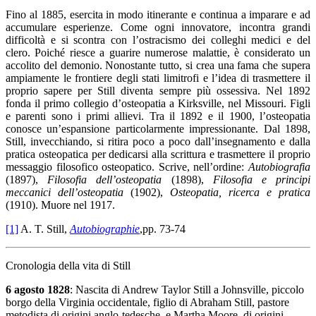
Fino al 1885, esercita in modo itinerante e continua a imparare e ad
accumulare esperienze. Come ogni innovatore, incontra grandi
difficoltà e si scontra con l’ostracismo dei colleghi medici e del
clero. Poiché riesce a guarire numerose malattie, è considerato un
accolito del demonio. Nonostante tutto, si crea una fama che supera
ampiamente le frontiere degli stati limitrofi e l’idea di trasmettere il
proprio sapere per Still diventa sempre più ossessiva. Nel 1892
fonda il primo collegio d’osteopatia a Kirksville, nel Missouri. Figli
e parenti sono i primi allievi. Tra il 1892 e il 1900, l’osteopatia
conosce un’espansione particolarmente impressionante. Dal 1898,
Still, invecchiando, si ritira poco a poco dall’insegnamento e dalla
pratica osteopatica per dedicarsi alla scrittura e trasmettere il proprio
messaggio filosofico osteopatico. Scrive, nell’ordine:
Autobiografia
(1897),
Filosofia dell’osteopatia
(1898),
Filosofia e principi
meccanici dell’osteopatia
(1902),
Osteopatia, ricerca e pratica
(1910). Muore nel 1917.
[1]
A. T. Still,
Autobiographie
,pp. 73-74
Cronologia della vita di Still
6 agosto 1828
: Nascita di Andrew Taylor Still a Johnsville, piccolo
borgo della Virginia occidentale, figlio di Abraham Still, pastore
metodista di origini anglo-tedesche, e Martha Moore, di origini