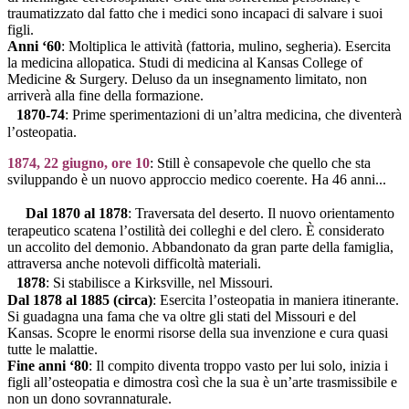
traumatizzato dal fatto che i medici sono incapaci di salvare i suoi
figli.
Anni ‘60
: Moltiplica le attività (fattoria, mulino, segheria). Esercita
la medicina allopatica. Studi di medicina al Kansas College of
Medicine & Surgery. Deluso da un insegnamento limitato, non
arriverà alla fine della formazione.
1870-74
: Prime sperimentazioni di un’altra medicina, che diventerà
l’osteopatia.
1874, 22 giugno, ore 10
: Still è consapevole che quello che sta
sviluppando è un nuovo approccio medico coerente. Ha 46 anni...
Dal 1870 al 1878
: Traversata del deserto. Il nuovo orientamento
terapeutico scatena l’ostilità dei colleghi e del clero. È considerato
un accolito del demonio. Abbandonato da gran parte della famiglia,
attraversa anche notevoli difficoltà materiali.
1878
: Si stabilisce a Kirksville, nel Missouri.
Dal 1878 al 1885 (circa)
: Esercita l’osteopatia in maniera itinerante.
Si guadagna una fama che va oltre gli stati del Missouri e del
Kansas. Scopre le enormi risorse della sua invenzione e cura quasi
tutte le malattie.
Fine anni ‘80
: Il compito diventa troppo vasto per lui solo, inizia i
figli all’osteopatia e dimostra così che la sua è un’arte trasmissibile e
non un dono sovrannaturale.