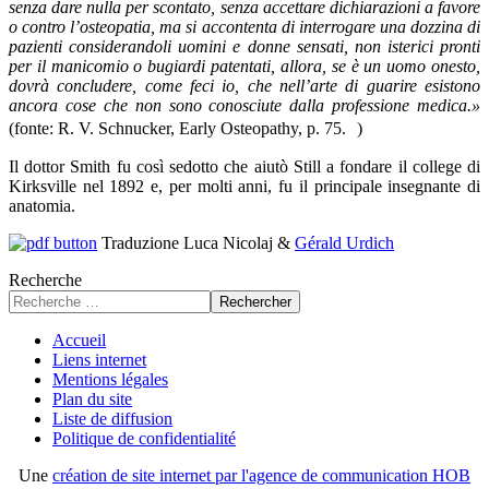
senza dare nulla per scontato, senza accettare dichiarazioni a favore
o contro l’osteopatia, ma si accontenta di interrogare una dozzina di
pazienti considerandoli uomini e donne sensati, non isterici pronti
per il manicomio o bugiardi patentati, allora, se è un uomo onesto,
dovrà concludere, come feci io, che nell’arte di guarire esistono
ancora cose che non sono conosciute dalla professione medica.»
(fonte: R. V. Schnucker, Early Osteopathy, p. 75. )
Il dottor Smith fu così sedotto che aiutò Still a fondare il college di
Kirksville nel 1892 e, per molti anni, fu il principale insegnante di
anatomia.
Traduzione Luca Nicolaj &
Gérald Urdich
Recherche
Rechercher
Accueil
Liens internet
Mentions légales
Plan du site
Liste de diffusion
Politique de confidentialité
Une
création de site internet par l'agence de communication HOB