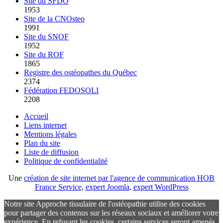
Site du SFDO
1953
Site de la CNOsteo
1991
Site du SNOF
1952
Site du ROF
1865
Registre des ostéopathes du Québec
2374
Fédération FEDOSOLI
2208
Accueil
Liens internet
Mentions légales
Plan du site
Liste de diffusion
Politique de confidentialité
Une
création de site internet par l'agence de communication HOB
France Service
,
expert Joomla
,
expert WordPress
Notre site Approche tissulaire de l'ostéopathie utilise des cookies
pour partager des contenus sur les réseaux sociaux et améliorer votre
expérience. En refusant les cookies, certains services seront amenés