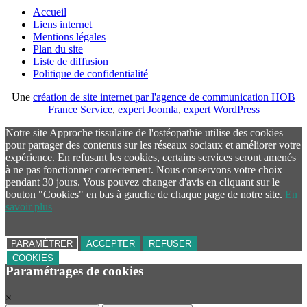
Accueil
Liens internet
Mentions légales
Plan du site
Liste de diffusion
Politique de confidentialité
Une
création de site internet par l'agence de communication HOB
France Service
,
expert Joomla
,
expert WordPress
Notre site Approche tissulaire de l'ostéopathie utilise des cookies
pour partager des contenus sur les réseaux sociaux et améliorer votre
expérience. En refusant les cookies, certains services seront amenés
à ne pas fonctionner correctement. Nous conservons votre choix
pendant 30 jours. Vous pouvez changer d'avis en cliquant sur le
bouton "Cookies" en bas à gauche de chaque page de notre site.
En
savoir plus
PARAMÉTRER
ACCEPTER
REFUSER
COOKIES
Paramétrages de cookies
×