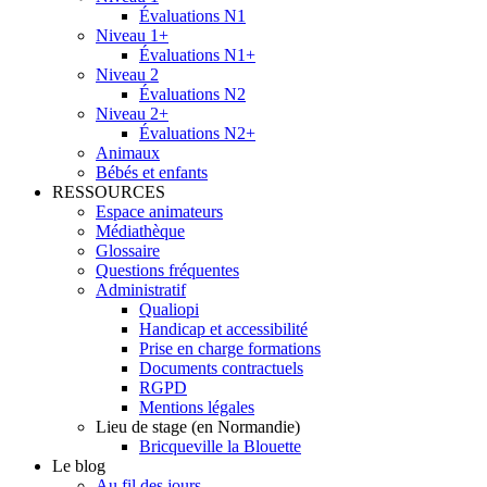
Évaluations N1
Niveau 1+
Évaluations N1+
Niveau 2
Évaluations N2
Niveau 2+
Évaluations N2+
Animaux
Bébés et enfants
RESSOURCES
Espace animateurs
Médiathèque
Glossaire
Questions fréquentes
Administratif
Qualiopi
Handicap et accessibilité
Prise en charge formations
Documents contractuels
RGPD
Mentions légales
Lieu de stage (en Normandie)
Bricqueville la Blouette
Le blog
Au fil des jours