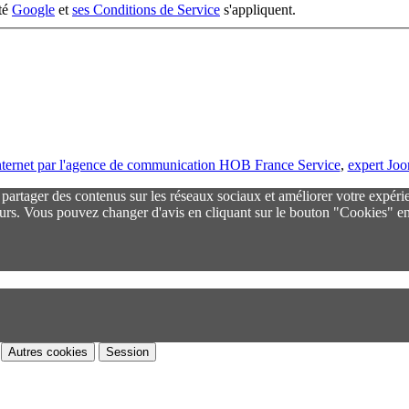
ité
Google
et
ses Conditions de Service
s'appliquent.
 internet par l'agence de communication HOB France Service
,
expert Jo
r partager des contenus sur les réseaux sociaux et améliorer votre expéri
urs. Vous pouvez changer d'avis en cliquant sur le bouton "Cookies" en
Autres cookies
Session