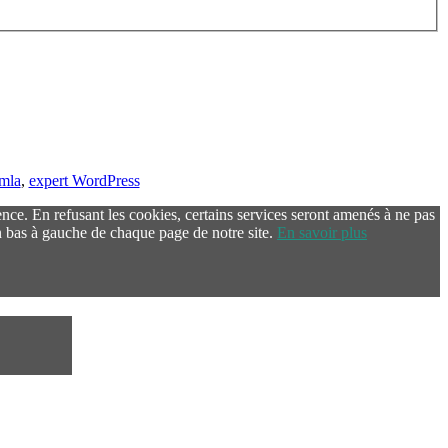
omla
,
expert WordPress
ence. En refusant les cookies, certains services seront amenés à ne pas
 bas à gauche de chaque page de notre site.
En savoir plus