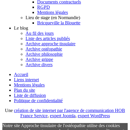
Documents contractuels
RGPD
Mentions légales
Lieu de stage (en Normandie)
Bricqueville la Blouette
Le blog
Au fil des jours
Liste des articles publiés
Archive approche tissulaire
Archive ostéopathie
Archive philosophie
Archive grippe
Archive divers
Accueil
Liens internet
Mentions légales
Plan du site
Liste de diffusion
Politique de confidentialité
Une
création de site internet par l'agence de communication HOB
France Service
,
expert Joomla
,
expert WordPress
Notre site Approche tissulaire de l'ostéopathie utilise des cookies