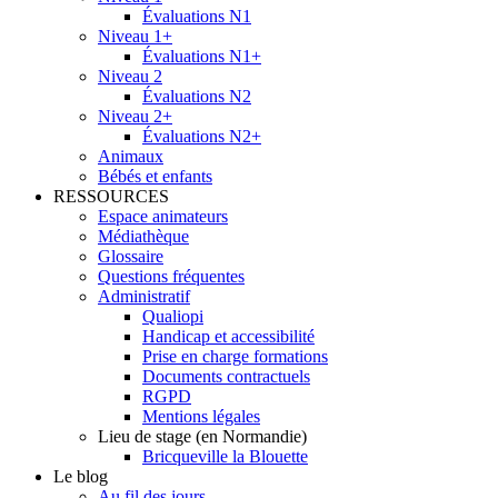
Évaluations N1
Niveau 1+
Évaluations N1+
Niveau 2
Évaluations N2
Niveau 2+
Évaluations N2+
Animaux
Bébés et enfants
RESSOURCES
Espace animateurs
Médiathèque
Glossaire
Questions fréquentes
Administratif
Qualiopi
Handicap et accessibilité
Prise en charge formations
Documents contractuels
RGPD
Mentions légales
Lieu de stage (en Normandie)
Bricqueville la Blouette
Le blog
Au fil des jours