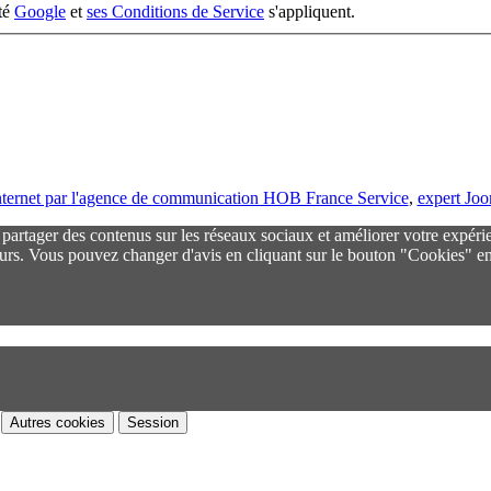
ité
Google
et
ses Conditions de Service
s'appliquent.
 internet par l'agence de communication HOB France Service
,
expert Jo
r partager des contenus sur les réseaux sociaux et améliorer votre expéri
urs. Vous pouvez changer d'avis en cliquant sur le bouton "Cookies" en
Autres cookies
Session