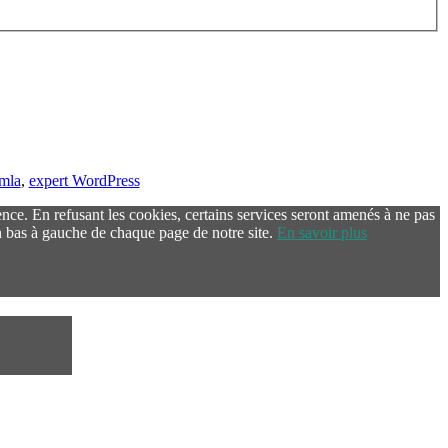
omla
,
expert WordPress
ence. En refusant les cookies, certains services seront amenés à ne pas
 bas à gauche de chaque page de notre site.
En savoir plus