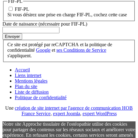
FIF-PL
FIF-PL
Si vous désirez une prise en charge FIF-PL, cochez cette case
Date de naissance (nécessaire pour FIF-PL)
Envoyer
Ce site est protégé par reCAPTCHA et la politique de
confidentialité
Google
et
ses Conditions de Service
s'appliquent.
Accueil
Liens internet
Mentions légales
Plan du site
Liste de diffusion
Politique de confidentialité
Une
création de site internet par l'agence de communication HOB
France Service
,
expert Joomla
,
expert WordPress
Notre site Approche tissulaire de l'ostéopathie utilise des cookies
pour partager des contenus sur les réseaux sociaux et améliorer votre
expérience. En refusant les cookies, certains services seront amenés