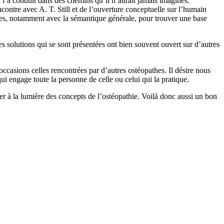
 l’a conduit dans des chemins qu’il n’aurait jamais imaginés.
contre avec A. T. Still et de l’ouverture conceptuelle sur l’humain
ches, notamment avec la sémantique générale, pour trouver une base
s solutions qui se sont présentées ont bien souvent ouvert sur d’autres
s occasions celles rencontrées par d’autres ostéopathes. Il désire nous
 engage toute la personne de celle ou celui qui la pratique.
ter à la lumière des concepts de l’ostéopathie. Voilà donc aussi un bon