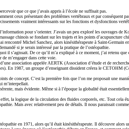
cevoir que ce que j’avais appris à l’école ne suffisait pas.
tamment ceux présentant des problèmes vertébraux et par conséquent pas à
sements vraiment intéressants sur les fonctions et dysfonctions vertébral
r de l’information pour s’orienter. J’avais un peu exploré les ouvrages 
assage chinois se fondant sur les trajets et les points d’acupuncture ch
j’ai rencontré Michel Sanchez, alors kinésithérapeute à Saint-Germain en L
emandé si je serais intéressé par la pratique de l’ostéopathie.
oi il s’agissait. De ce qu’il m’a expliqué à ce moment, j’ai retenu que c
er de m’engager dans cette voie.
ur d’une association appelée AERTK (Association d’étude et de recher
ues). En 1987, un groupe d’enseignant dissident créera le CETOHM (C
ints de concept. C’est la première fois que l’on me proposait une man
i m’interpellait.
rente, mais évidente. Même si à l’époque la globalité était essentiellem
effet, la logique de la circulation des fluides corporels, etc. Tout cela 
éopathie. Mais avec relativement peu de détails. Il nous paraissait com
éopathie en 1971, alors qu’il était kinésithérapeute. Il découvre alors 