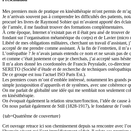
Mes premiers mois de pratique en kinésithérapie m'ont permis de m’aper
Je n’arrivais souvent pas à comprendre les difficultés des patients, no
procuré les livres de Raymond Sohier qui m’avaient apporté des éclaircis
de l’armée, il me faudrait trouver des formations complémentaires.
À cette époque, Internet n’existait pas et il était peu aisé de trouve
fondant sur l’organisation métamérique du corps) et de Lavier (micro m
Libéré de mes obligations militaires, cherchant un travail d’assistant, 
accepté de me prendre comme assistant. À la fin de l’entretien, il m’a d
L’ostéopathie ? Je n’avais jamais entendu ce nom et ne savais pas de qu
et comme c’était justement ce que je cherchais, j’ai accepté sans hésit
Il m’a alors donné les coordonnées de Francis Peyralade, co-directe
SERETO (Société d’étude et de recherche de techniques ostéopathiq
De ce groupe est issu l’actuel ISO Paris Est.).
Les premiers cours m’ont d’emblée intéressé, notamment les grands po
simple juxtaposition d’appareils et de systèmes, avec une cohérence qu
On me parlait de globalité une idée qui me semblait non seulement cohé
en kinésithérapie.
On évoquait également la relation structure/fonction, l’idée de cause à 
On nous parlait également de Still (1828-1917), le fondateur de l’ost
{tab=Quatrième de couverture}
Cet ouvrage retrace ici son cheminement depuis sa rencontre avec l’ost