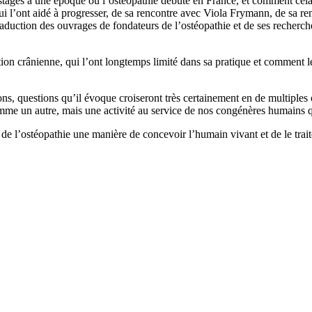
 stages à une époque où l’ostéopathie débute en France, et comment cela
ui l’ont aidé à progresser, de sa rencontre avec Viola Frymann, de sa ren
raduction des ouvrages de fondateurs de l’ostéopathie et de ses recher
tion crânienne, qui l’ont longtemps limité dans sa pratique et comment le
exions, questions qu’il évoque croiseront très certainement en de multiple
me un autre, mais une activité au service de nos congénères humains qui
e de l’ostéopathie une manière de concevoir l’humain vivant et de le trai