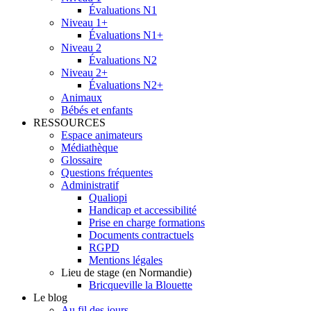
Évaluations N1
Niveau 1+
Évaluations N1+
Niveau 2
Évaluations N2
Niveau 2+
Évaluations N2+
Animaux
Bébés et enfants
RESSOURCES
Espace animateurs
Médiathèque
Glossaire
Questions fréquentes
Administratif
Qualiopi
Handicap et accessibilité
Prise en charge formations
Documents contractuels
RGPD
Mentions légales
Lieu de stage (en Normandie)
Bricqueville la Blouette
Le blog
Au fil des jours