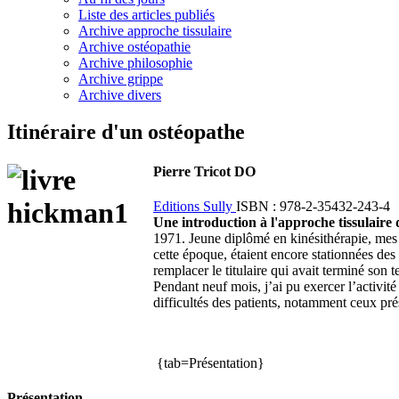
Liste des articles publiés
Archive approche tissulaire
Archive ostéopathie
Archive philosophie
Archive grippe
Archive divers
Itinéraire d'un ostéopathe
Pierre Tricot DO
Editions Sully
ISBN : 978-2-35432-243-4
Une introduction à l'approche tissulaire 
1971. Jeune diplômé en kinésithérapie, mes o
cette époque, étaient encore stationnées des 
remplacer le titulaire qui avait terminé son 
Pendant neuf mois, j’ai pu exercer l’activité
difficultés des patients, notamment ceux pré
{tab=Présentation}
Présentation