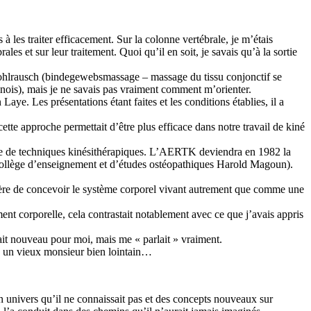
 les traiter efficacement. Sur la colonne vertébrale, je m’étais
es et sur leur traitement. Quoi qu’il en soit, je savais qu’à la sortie
de Kohlrausch (bindegewebsmassage – massage du tissu conjonctif se
inois), mais je ne savais pas vraiment comment m’orienter.
aye. Les présentations étant faites et les conditions établies, il a
ette approche permettait d’être plus efficace dans notre travail de kiné
che de techniques kinésithérapiques. L’AERTK deviendra en 1982 la
ollège d’enseignement et d’études ostéopathiques Harold Magoun).
ière de concevoir le système corporel vivant autrement que comme une
ent corporelle, cela contrastait notablement avec ce que j’avais appris
était nouveau pour moi, mais me « parlait » vraiment.
me un vieux monsieur bien lointain…
un univers qu’il ne connaissait pas et des concepts nouveaux sur