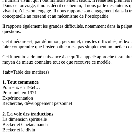
l’humain vivant qui l’ont immédiatement séduit. Il relate ses premiers
Dans cet ouvrage, il nous décrit ce chemin, il nous parle des auteurs q
vivant qu’elles ont engagé. Il nous rapporte son engagement dans la t
conceptuelle au ressenti et au mécanisme de l’ostéopathie.
Il rapporte également les grandes difficultés, notamment dans la palpa
questions.
Cet itinéraire est, par définition, personnel, mais les difficultés, réfl
faire comprendre que l’ostéopathie n’est pas simplement un métier com
Cet itinéraire a donné naissance à ce qu’il a appelé approche tissulair
moyen de mieux connaître tout ce que recouvre ce modèle.
{tab=Table des matières}
1. Tout commence
Pour eux en 1964…
Pour moi, en 1971
Expérimentation
Recherche, développement personnel
2. La voie des traductions
La dimension spirituelle
Becker et Chetanananda
Becker et le divin