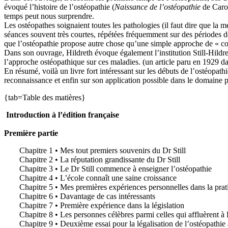
évoqué l’histoire de l’ostéopathie (
Naissance de l’ostéopathie
de Caro
temps peut nous surprendre.
Les ostéopathes soignaient toutes les pathologies (il faut dire que la m
séances souvent très courtes, répétées fréquemment sur des périodes 
que l’ostéopathie propose autre chose qu’une simple approche de « co
Dans son ouvrage, Hildreth évoque également l’institution Still-Hildret
l’approche ostéopathique sur ces maladies. (un article paru en 1929 dan
En résumé, voilà un livre fort intéressant sur les débuts de l’ostéopathi
reconnaissance et enfin sur son application possible dans le domaine p
{tab=Table des matières}
Introduction à l’édition française
Première partie
Chapitre 1 • Mes tout premiers souvenirs du Dr Still
Chapitre 2 • La réputation grandissante du Dr Still
Chapitre 3 • Le Dr Still commence à enseigner l’ostéopathie
Chapitre 4 • L’école connaît une saine croissance
Chapitre 5 • Mes premières expériences personnelles dans la prat
Chapitre 6 • Davantage de cas intéressants
Chapitre 7 • Première expérience dans la législation
Chapitre 8 • Les personnes célèbres parmi celles qui affluèrent à 
Chapitre 9 • Deuxième essai pour la légalisation de l’ostéopathie