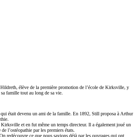
Hildreth, élève de la première promotion de l’école de Kirksville, y
sa famille tout au long de sa vie.
l qui était devenu un ami de la famille. En 1892, Still proposa à Arthur
thie.
de Kirksville et en fut même un temps directeur. Il a également joué un
de l’ostéopathie par les premiers états.
ll. On redécouvre ce que nous savions déjà par les ouvrages qui ont