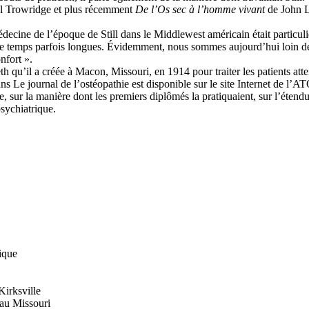
l Trowridge et plus récemment
De l’Os sec à l’homme vivant
de John Le
édecine de l’époque de Still dans le Middlewest américain était particuli
de temps parfois longues. Évidemment, nous sommes aujourd’hui loin de
nfort ».
h qu’il a créée à Macon, Missouri, en 1914 pour traiter les patients att
s Le journal de l’ostéopathie est disponible sur le site Internet de l’A
e, sur la manière dont les premiers diplômés la pratiquaient, sur l’étendue
sychiatrique.
ique
Kirksville
 au Missouri