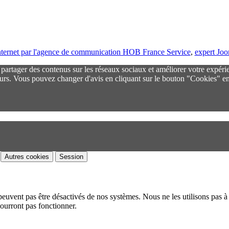
 internet par l'agence de communication HOB France Service
,
expert Jo
r partager des contenus sur les réseaux sociaux et améliorer votre expéri
urs. Vous pouvez changer d'avis en cliquant sur le bouton "Cookies" en
Autres cookies
Session
peuvent pas être désactivés de nos systèmes. Nous ne les utilisons pas à 
pourront pas fonctionner.