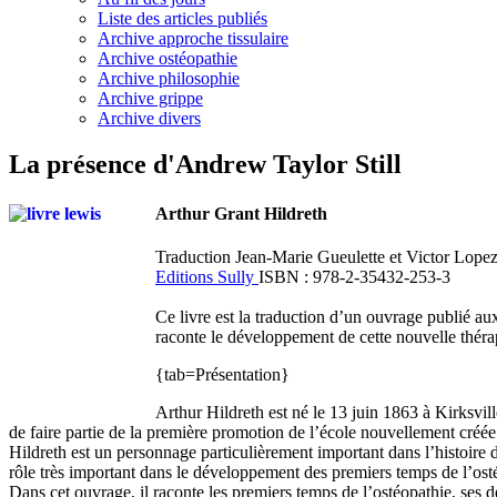
Liste des articles publiés
Archive approche tissulaire
Archive ostéopathie
Archive philosophie
Archive grippe
Archive divers
La présence d'Andrew Taylor Still
Arthur Grant Hildreth
Traduction Jean-Marie Gueulette et Victor Lope
Editions Sully
ISBN : 978-2-35432-253-3
Ce livre est la traduction d’un ouvrage publié au
raconte le développement de cette nouvelle thérap
{tab=Présentation}
Arthur Hildreth est né le 13 juin 1863 à Kirksvill
de faire partie de la première promotion de l’école nouvellement créée
Hildreth est un personnage particulièrement important dans l’histoire de
rôle très important dans le développement des premiers temps de l’osté
Dans cet ouvrage, il raconte les premiers temps de l’ostéopathie, ses d