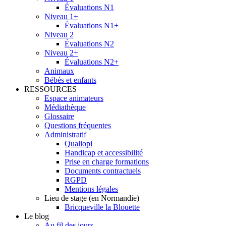
Évaluations N1
Niveau 1+
Évaluations N1+
Niveau 2
Évaluations N2
Niveau 2+
Évaluations N2+
Animaux
Bébés et enfants
RESSOURCES
Espace animateurs
Médiathèque
Glossaire
Questions fréquentes
Administratif
Qualiopi
Handicap et accessibilité
Prise en charge formations
Documents contractuels
RGPD
Mentions légales
Lieu de stage (en Normandie)
Bricqueville la Blouette
Le blog
Au fil des jours