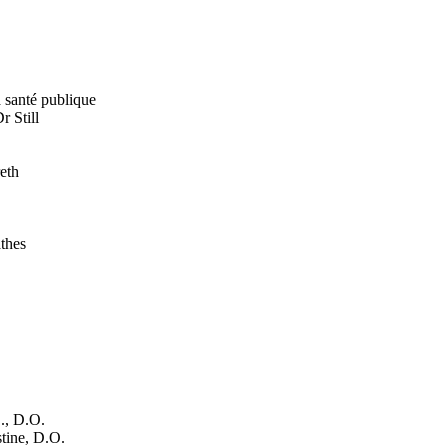
 santé publique
r Still
reth
athes
., D.O.
stine, D.O.