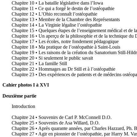
Chapitre 10 • La bataille législative dans l’Iowa
Chapitre 11 • Ce qui a forgé le destin de l’ostéopathie
Chapitre 12 • L’Ohio reconnaît l’ostéopathie
Chapitre 13 • Membre de la Chambre des Représentants
Chapitre 14 • La Virginie légalise l’ostéopathie
Chapitre 15 • Quelques étapes de l’enseignement médical et de la
Chapitre 16 • Un aperçu de la philosophie et de la technique du D
Chapitre 17 • Les écoles, notre fondement pédagogique
Chapitre 18 • Ma pratique de l’ostéopathie à Saint-Louis
Chapitre 19 • Les raisons de la création du Sanatorium Still-Hild
Chapitre 20 • Si seulement le public savait
Chapitre 21 • La famille Still
Chapitre 22 • Hommages au Dr Still et à l’ostéopathie
Chapitre 23 • Des expériences de patients et de médecins ostéop
Cahier photos I à XVI
Deuxième partie
Introduction
Chapitre 24 • Souvenirs de Carl P. McConnell D.O.
Chapitre 25 • Souvenirs de Asa Willard, D.O.
Chapitre 26 • Après quarante années, par Charles Hazzard, Ph. B
Chapitre 27 • Agir en pionnier de l’ostéopathie, par Harry M. Va