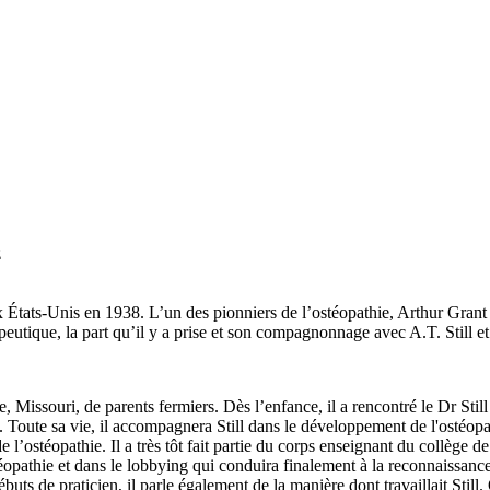
z
x États-Unis en 1938. L’un des pionniers de l’ostéopathie, Arthur Grant 
eutique, la part qu’il y a prise et son compagnonnage avec A.T. Still et 
e, Missouri, de parents fermiers. Dès l’enfance, il a rencontré le Dr Stil
. Toute sa vie, il accompagnera Still dans le développement de l'ostéopa
 l’ostéopathie. Il a très tôt fait partie du corps enseignant du collège 
opathie et dans le lobbying qui conduira finalement à la reconnaissance 
ébuts de praticien, il parle également de la manière dont travaillait Sti