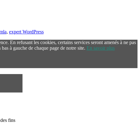
omla
,
expert WordPress
ence. En refusant les cookies, certains services seront amenés à ne pas
 bas à gauche de chaque page de notre site.
En savoir plus
des fins