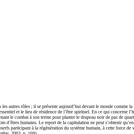
 les autres rôles ; il se présente aujourd’hui devant le monde comme la p
sentiel et le lieu de résidence de l’être spirituel. En ce qui concerne l’h
menant le combat à son terme pour planter le drapeau noir de pas de quar
e nom d’êtres humains. Le report de la capitulation ne peut s’obtenir qu’
erfs participant à la régénération du système humain, à cette force de vi
athie
, 2003, p. 169).