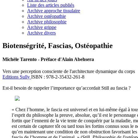
Liste des articles publiés
Archive approche tissulaire
Archive ostéopathie
Archive philosophie
Archive grippe
Archive divers
Biotenségrité, Fascias, Ostéopathie
Michèle Tarento - Préface d'Alain Abehsera
Vers une perception consciente de l'architecture dynamique du corps
Editions Sully
ISBN : 978-2-35432-261-8
Est-il besoin de rappeler l’importance qu’accordait Still au fascia ?
« Chez l’homme, le fascia est universel et en lui-même égal à tous
l’esprit du philosophe la preuve, absolue, qu’il est le personnage es
fortin que l’ennemi de la vie tente de conquérir par la maladie, 
est certain de capturer tôt ou tard tous les fortins connus sous l
qu’en maintenant une condition de non obstruction favorisant les n
fascia de l’homme et de l’animal. » (Still,
Philosophie de l'ostéop