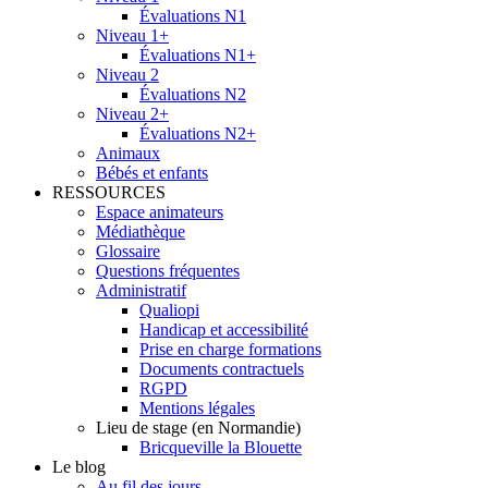
Évaluations N1
Niveau 1+
Évaluations N1+
Niveau 2
Évaluations N2
Niveau 2+
Évaluations N2+
Animaux
Bébés et enfants
RESSOURCES
Espace animateurs
Médiathèque
Glossaire
Questions fréquentes
Administratif
Qualiopi
Handicap et accessibilité
Prise en charge formations
Documents contractuels
RGPD
Mentions légales
Lieu de stage (en Normandie)
Bricqueville la Blouette
Le blog
Au fil des jours