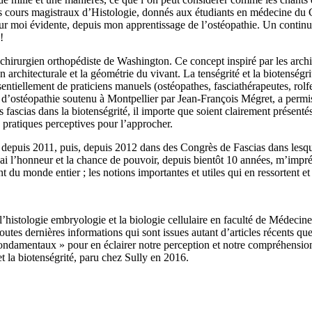
mes cours magistraux d’Histologie, donnés aux étudiants en médecine du 
r moi évidente, depuis mon apprentissage de l’ostéopathie. Un continuum 
!
hirurgien orthopédiste de Washington. Ce concept inspiré par les archite
 architecturale et la géométrie du vivant. La tenségrité et la biotenségrit
ssentiellement de praticiens manuels (ostéopathes, fasciathérapeutes, ro
’ostéopathie soutenu à Montpellier par Jean-François Mégret, a permis
fascias dans la biotenségrité, il importe que soient clairement présentés 
s pratiques perceptives pour l’approcher.
 depuis 2011, puis, depuis 2012 dans des Congrès de Fascias dans lesqu
é, j’ai l’honneur et la chance de pouvoir, depuis bientôt 10 années, m’impr
du monde entier ; les notions importantes et utiles qui en ressortent et
’histologie embryologie et la biologie cellulaire en faculté de Médecine
utes dernières informations qui sont issues autant d’articles récents qu
 « fondamentaux » pour en éclairer notre perception et notre compréhensio
et la biotenségrité, paru chez Sully en 2016.