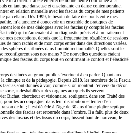
 vie m’a offert. J’ai été en effet de bonne heure confrontée à la
n puis en tant que danseuse et enseignante en danse contemporaine.
trer en relation manuelle avec les fascias du corps de mes patients
he parcellaire. Dès 1999, le besoin de faire des ponts entre mes
téopathie, m’a amenée à concevoir un ensemble de pratiques de
lement lors de mes dialogues avec les fascias (y compris les fascias
 élasticité) qui m’amenaient à un diagnostic précis et à un traitement
ec mes perceptions, depuis que la fréquentation régulière de sessions
es de mon rachis et de mon corps entier dans des directions variées.
des sphères distribuées dans l’omnidirectionnalité. Quelles sont les
se reconfigurent sous nos mains ? De nouvelles questions étaient
que des fascias du corps tout en confirmant le confort et l’élasticité
 corps destinées au grand public s’évertuent à en parler. Quant aux
 la clinique et de la pédagogie. Depuis 2018, les membres de la Fascia
fascias sont donnés à voir, comme si on montrait l’envers du décor.
ue sorte, « déshabillés » des organes auxquels ils servent
r Bichat, chercheur et visionnaire, soulignait, dans son Traité des
uer, pour les accompagner dans leur distribution et tenter d’en
raison de lui ; il est décédé à l’âge de 30 ans d’une piqûre septique
onnelle des fascias est retournée dans l’ombre. Il a fallu plus de deux
ives des fascias et des tissus du corps, hissent haut de nouveau, le
fascias, qui, tels des mantras, se distillent à l’infini. Pour ma