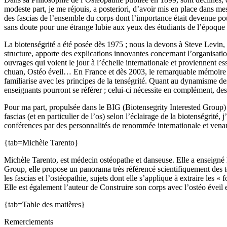
modeste part, je me réjouis, a posteriori, d’avoir mis en place dans 
des fascias de l’ensemble du corps dont l’importance était devenue pou
sans doute pour une étrange lubie aux yeux des étudiants de l’époque 
La biotenségrité a été posée dès 1975 ; nous la devons à Steve Levin, c
structure, apporte des explications innovantes concernant l’organisation
ouvrages qui voient le jour à l’échelle internationale et proviennent e
chuan, Ostéo éveil… En France et dès 2003, le remarquable mémoire d
familiarise avec les principes de la tenségrité. Quant au dynamisme des 
enseignants pourront se référer ; celui-ci nécessite en complément, de
Pour ma part, propulsée dans le BIG (Biotensegrity Interested Group)
fascias (et en particulier de l’os) selon l’éclairage de la biotenségrit
conférences par des personnalités de renommée internationale et venant 
{tab=Michèle Tarento}
Michèle Tarento, est médecin ostéopathe et danseuse. Elle a enseigné l
Group, elle propose un panorama très référencé scientifiquement des to
les fascias et l’ostéopathie, sujets dont elle s’applique à extraire les
Elle est également l’auteur de Construire son corps avec l’ostéo éveil 
{tab=Table des matières}
Remerciements