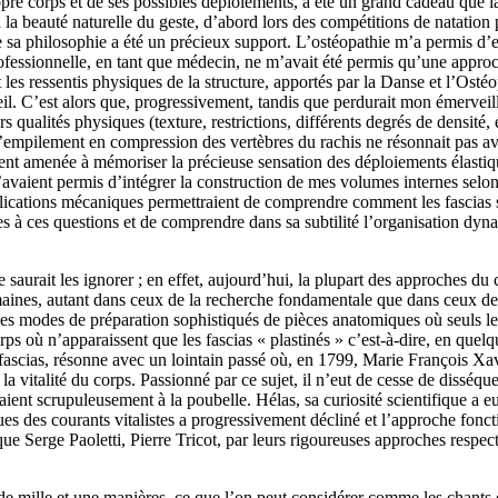
opre corps et de ses possibles déploiements, a été un grand cadeau que la
 la beauté naturelle du geste, d’abord lors des compétitions de natatio
sa philosophie a été un précieux support. L’ostéopathie m’a permis d’en
rofessionnelle, en tant que médecin, ne m’avait été permis qu’une approc
 les ressentis physiques de la structure, apportés par la Danse et l’Os
eil. C’est alors que, progressivement, tandis que perdurait mon émerveil
rs qualités physiques (texture, restrictions, différents degrés de densité,
 d’empilement en compression des vertèbres du rachis ne résonnait pas av
ent amenée à mémoriser la précieuse sensation des déploiements élastiqu
’avaient permis d’intégrer la construction de mes volumes internes selon 
plications mécaniques permettraient de comprendre comment les fascias 
 à ces questions et de comprendre dans sa subtilité l’organisation dynami
 saurait les ignorer ; en effet, aujourd’hui, la plupart des approches du
maines, autant dans ceux de la recherche fondamentale que dans ceux de
 modes de préparation sophistiqués de pièces anatomiques où seuls les 
ps où n’apparaissent que les fascias « plastinés » c’est-à-dire, en quelq
scias, résonne avec un lointain passé où, en 1799, Marie François Xavie
 la vitalité du corps. Passionné par ce sujet, il n’eut de cesse de disséq
ient scrupuleusement à la poubelle. Hélas, sa curiosité scientifique a eu 
ues des courants vitalistes a progressivement décliné et l’approche foncti
ue Serge Paoletti, Pierre Tricot, par leurs rigoureuses approches respect
 mille et une manières, ce que l’on peut considérer comme les chants des 