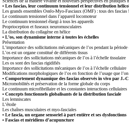
Sciences de la matière vivante et nouvelles perspectives en pratiques 
• Les fascias, leur continuum tensionnel et leur distribution hélico
Les grands ensembles Ostéo-Myo-Fasciaux (OMF) : tous des fascias 
Le continuum tensionnel dans l’appareil locomoteur
Le continuum tensionnel élargi à tous les appareils
Proprioception et fuseaux neuromusculaires
La distribution du collagène en hélice
• L’os, son dynamisme interne à toutes les échelles
Présentation
L’importance des sollicitations mécaniques de l’os pendant la périod
L’os est un organe constitué de différents tissus
Importance des sollicitations mécaniques de l’os à l’échelle tissulaire
Les os sont des fascias rigidifiés
Importance des sollicitations mécaniques de l’os à l’échelle cellulaire
Modifications morphologiques de l’os en fonction de l’usage que l’on 
• Comportement dynamique des fascias observés in vivo par J.-
Micromobilités et préservation de la forme globale du corps
Le continuum microfibrillaire et les constantes interactions cellulaires
• Concepts fonctionnels globalisants de la distribution fasciale
Les lemniscates
L’étoile
Les chaînes musculaires et myo-fasciales
• Le fascia, un organe sensoriel à part entière et ses dysfonctions
• Fascias et méridiens d’acupuncture