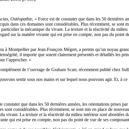
scias, Ostéopathie
, « Force est de constater que dans les 50 dernières ann
les acquis dans ces domaines sont considérables. Plus récemment, se sont
articulier la mécanique du vivant. La texture et la réactivité du milieu
 regard sur la matière vivante qui est prise en compte, non pas du point
u à Montpellier par Jean-François Mégret, a permis qu’un noyau grandis
nségrité, il importe que soient clairement présentés et détaillés les pri
our l’approcher. »
en complément de l’ouvrage de Graham Scarr, récemment publié chez Sul
ons sentir sous nos mains et sur lequel nous pouvons agir. Et, à ce niv
e constater que dans les 50 dernières années, les orientations prises par 
aines sont considérables. Plus récemment, se sont mis en place de nouve
u vivant. La texture et la réactivité du milieu intérieur sont abordées 
vivante qui est prise en compte, non pas du point de vue de ses composan