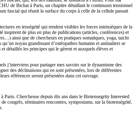
CHU de Bichat à Paris, un chapitre détaillant le continuum tensionnel
fascial qui réunit la surface du corps à celle de la cellule passait
ctures en tenségrité qui rendent visibles les forces intrinsèques de la
é inspirent de plus en plus de publications (articles, conférences) et
lfers…) ainsi que de chercheurs en pratiques somatiques, yoga, taichi
 qu’un noyau grandissant d’ostéopathes humains et animaliers se
et détaillés les principes qui le gèrent et auxquels élèves et
els j’interviens pour partager mes savoirs sur le dynamisme des
égner des déclinaisons qui en sont présentées, lors de différentes
 leurs références seront présentées dans cet ouvrage.
 à Paris. Chercheuse depuis dix ans dans le Biotensegrity Interested
e de congrès, séminaires rencontres, symposiums, sur la biotenségrité,
n.