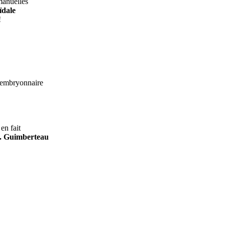
manuelles
ïdale
!
e embryonnaire
en fait
C. Guimberteau