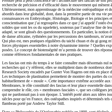
Prendre petit à petit conscience de l’architecture des fascias de son pr
recherche de précision et d’efficacité dans le mouvement qui mènent à
Ultérieurement, mon apprentissage de la médecine ostéopathique et de 
abordés dans leur globalité, dont, dans la première partie de ma vie p
connaissances en Embryologie, Histologie, Biologie et les principes et
conscientisation que j’ai regroupées dans ce que j’ai appelé l’ostéo év
solides que sont les os du squelette), soutenus par l’analyse fine de leu
adapté, se sont glissés des questionnements. En particulier, la notion
de danse africaine, rythmées par les percussions des tambours, m’avai
Qui plus est, mes pratiques régulières du taichi chuan et du gi gong m
forces physiques essentielles à notre dynamisme interne ? Quelles ex
posées. Le concept de biotenségrité m’a permis de trouver des réponses
comme références fondamentales de mes pratiques.
Les fascias ont mis du temps à se faire connaître mais désormais nul ne
recherches qui s’y réfèrent, elles se multiplient dans de nombreux do
Research Society encadrés par Gunter Von Hagens ont mis en place des
Les techniques de plastination permettent de montrer des parties du cor
habituellement de « moule ». Cette importance extrême accordée aux fa
Membranes, le rôle constitutif des fascias et leur place essentielle dans
comprendre le rôle, ces « membranes fasciales », que ses collègues jeta
qui ne pardonnait pas à son époque. L’intérêt porté alors aux idées iss
siècles pour qu’en France, des ostéopathes inspirés et déterminés tels q
flambeau porté par Andrew Taylor Still.
Dans sa Philosophie de l’Ostéopathie publiée en 1899, sont déclinés, de