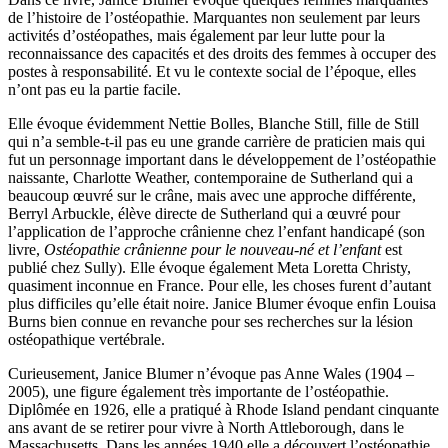
de l’histoire de l’ostéopathie. Marquantes non seulement par leurs
activités d’ostéopathes, mais également par leur lutte pour la
reconnaissance des capacités et des droits des femmes à occuper des
postes à responsabilité. Et vu le contexte social de l’époque, elles
n’ont pas eu la partie facile.
Elle évoque évidemment Nettie Bolles, Blanche Still, fille de Still
qui n’a semble-t-il pas eu une grande carrière de praticien mais qui
fut un personnage important dans le développement de l’ostéopathie
naissante, Charlotte Weather, contemporaine de Sutherland qui a
beaucoup œuvré sur le crâne, mais avec une approche différente,
Berryl Arbuckle, élève directe de Sutherland qui a œuvré pour
l’application de l’approche crânienne chez l’enfant handicapé (son
livre,
Ostéopathie crânienne pour le nouveau-né et l’enfan
t
est
publié chez Sully). Elle évoque également Meta Loretta Christy,
quasiment inconnue en France. Pour elle, les choses furent d’autant
plus difficiles qu’elle était noire. Janice Blumer évoque enfin Louisa
Burns bien connue en revanche pour ses recherches sur la lésion
ostéopathique vertébrale.
Curieusement, Janice Blumer n’évoque pas Anne Wales (1904 –
2005), une figure également très importante de l’ostéopathie.
Diplômée en 1926, elle a pratiqué à Rhode Island pendant cinquante
ans avant de se retirer pour vivre à North Attleborough, dans le
Massachusetts. Dans les années 1940 elle a découvert l’ostéopathie