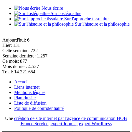
Nous écrire
Sur l'ostéopathie
Sur l'approche tissulaire
Sur l'histoire et la philosophie
Aujourd'hui:
6
Hier:
131
Cette semaine:
722
Semaine dernière:
1.257
Ce mois:
877
Mois dernier:
4.527
Total:
14.221.654
Accueil
Liens internet
Mentions légales
Plan du site
Liste de diffusion
Politique de confidentialité
Une
création de site internet par l'agence de communication HOB
France Service
,
expert Joomla
,
expert WordPress