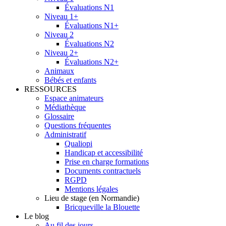
Évaluations N1
Niveau 1+
Évaluations N1+
Niveau 2
Évaluations N2
Niveau 2+
Évaluations N2+
Animaux
Bébés et enfants
RESSOURCES
Espace animateurs
Médiathèque
Glossaire
Questions fréquentes
Administratif
Qualiopi
Handicap et accessibilité
Prise en charge formations
Documents contractuels
RGPD
Mentions légales
Lieu de stage (en Normandie)
Bricqueville la Blouette
Le blog
Au fil des jours