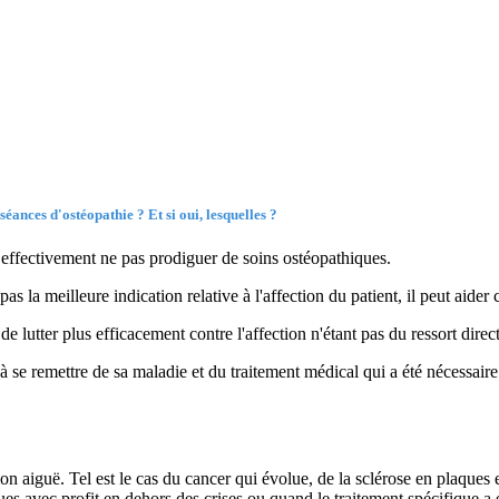
e séances d'ostéopathie ?
Et si oui, lesquelles ?
 effectivement ne pas prodiguer de soins ostéopathiques.
as la meilleure indication relative à l'affection du patient, il peut aider
e lutter plus efficacement contre l'affection n'étant pas du ressort direct
à se remettre de sa maladie et du traitement médical qui a été nécessaire.
n aiguë. Tel est le cas du cancer qui évolue, de la sclérose en plaques et
es avec profit en dehors des crises ou quand le traitement spécifique a 