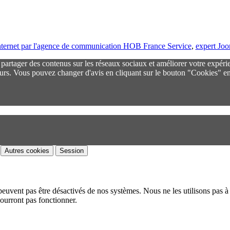
 internet par l'agence de communication HOB France Service
,
expert Jo
r partager des contenus sur les réseaux sociaux et améliorer votre expéri
urs. Vous pouvez changer d'avis en cliquant sur le bouton "Cookies" en
Autres cookies
Session
peuvent pas être désactivés de nos systèmes. Nous ne les utilisons pas à 
pourront pas fonctionner.