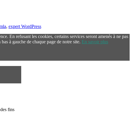
omla
,
expert WordPress
ence. En refusant les cookies, certains services seront amenés à ne pas
 bas à gauche de chaque page de notre site.
En savoir plus
des fins