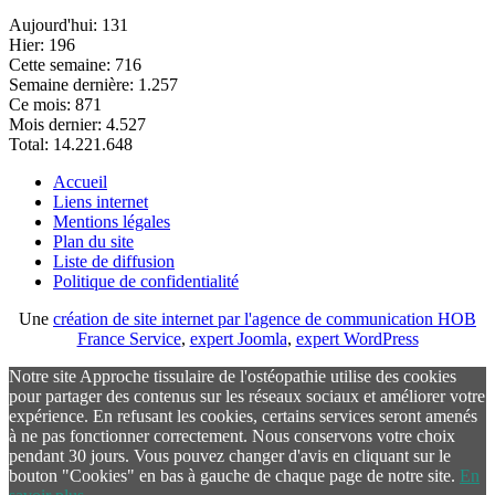
Aujourd'hui:
131
Hier:
196
Cette semaine:
716
Semaine dernière:
1.257
Ce mois:
871
Mois dernier:
4.527
Total:
14.221.648
Accueil
Liens internet
Mentions légales
Plan du site
Liste de diffusion
Politique de confidentialité
Une
création de site internet par l'agence de communication HOB
France Service
,
expert Joomla
,
expert WordPress
Notre site Approche tissulaire de l'ostéopathie utilise des cookies
pour partager des contenus sur les réseaux sociaux et améliorer votre
expérience. En refusant les cookies, certains services seront amenés
à ne pas fonctionner correctement. Nous conservons votre choix
pendant 30 jours. Vous pouvez changer d'avis en cliquant sur le
bouton "Cookies" en bas à gauche de chaque page de notre site.
En