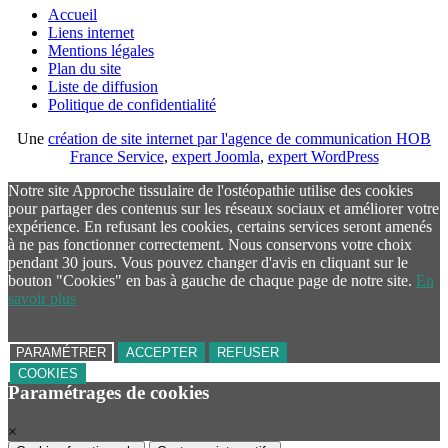
Accueil
Liens internet
Mentions légales
Plan du site
Liste de diffusion
Politique de confidentialité
Une
création de site internet par l'agence de communication HOB
France Service
,
expert Joomla
,
expert WordPress
Notre site Approche tissulaire de l'ostéopathie utilise des cookies
pour partager des contenus sur les réseaux sociaux et améliorer votre
expérience. En refusant les cookies, certains services seront amenés
à ne pas fonctionner correctement. Nous conservons votre choix
pendant 30 jours. Vous pouvez changer d'avis en cliquant sur le
bouton "Cookies" en bas à gauche de chaque page de notre site.
En
savoir plus
PARAMÉTRER
ACCEPTER
REFUSER
COOKIES
Paramétrages de cookies
×