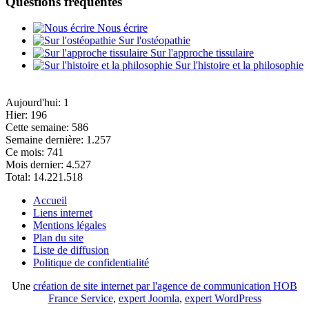
Questions fréquentes
Nous écrire
Sur l'ostéopathie
Sur l'approche tissulaire
Sur l'histoire et la philosophie
Aujourd'hui:
1
Hier:
196
Cette semaine:
586
Semaine dernière:
1.257
Ce mois:
741
Mois dernier:
4.527
Total:
14.221.518
Accueil
Liens internet
Mentions légales
Plan du site
Liste de diffusion
Politique de confidentialité
Une
création de site internet par l'agence de communication HOB
France Service
,
expert Joomla
,
expert WordPress