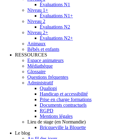
Évaluations N1
Niveau 1+
Évaluations N1+
Niveau 2
Évaluations N2
Niveau 2+
Évaluations N2+
Animaux
Bébés et enfants
RESSOURCES
Espace animateurs
Médiathèque
Glossaire
Questions fréquentes
Administratif
Qualiopi
Handicap et accessibilité
Prise en charge formations
Documents contractuels
RGPD
Mentions légales
Lieu de stage (en Normandie)
Bricqueville la Blouette
Le blog
Au fil des jours