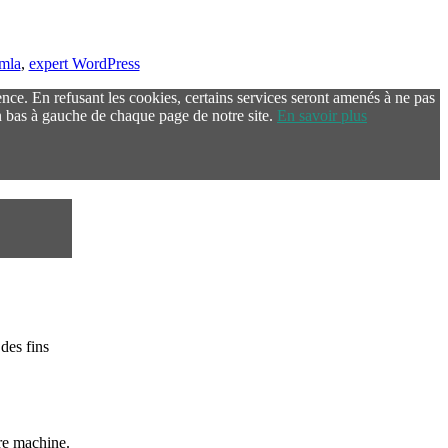
omla
,
expert WordPress
ence. En refusant les cookies, certains services seront amenés à ne pas
 bas à gauche de chaque page de notre site.
En savoir plus
des fins
re machine.