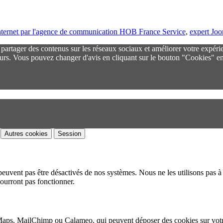
 internet par l'agence de communication HOB France Service
,
expert Jo
r partager des contenus sur les réseaux sociaux et améliorer votre expéri
urs. Vous pouvez changer d'avis en cliquant sur le bouton "Cookies" en
Autres cookies
Session
peuvent pas être désactivés de nos systèmes. Nous ne les utilisons pas à 
pourront pas fonctionner.
Maps, MailChimp ou Calameo, qui peuvent déposer des cookies sur vot