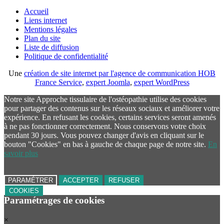
Accueil
Liens internet
Mentions légales
Plan du site
Liste de diffusion
Politique de confidentialité
Une
création de site internet par l'agence de communication HOB
France Service
,
expert Joomla
,
expert WordPress
Notre site Approche tissulaire de l'ostéopathie utilise des cookies
pour partager des contenus sur les réseaux sociaux et améliorer votre
expérience. En refusant les cookies, certains services seront amenés
à ne pas fonctionner correctement. Nous conservons votre choix
pendant 30 jours. Vous pouvez changer d'avis en cliquant sur le
bouton "Cookies" en bas à gauche de chaque page de notre site.
En
savoir plus
PARAMÉTRER
ACCEPTER
REFUSER
COOKIES
Paramétrages de cookies
×