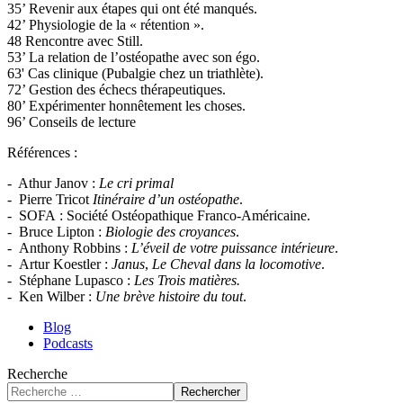
35’ Revenir aux étapes qui ont été manqués.
42’ Physiologie de la « rétention ».
48 Rencontre avec Still.
53’ La relation de l’ostéopathe avec son égo.
63' Cas clinique (Pubalgie chez un triathlète).
72’ Gestion des échecs thérapeutiques.
80’ Expérimenter honnêtement les choses.
96’ Conseils de lecture
Références :
- Athur Janov :
Le cri primal
- Pierre Tricot
Itinéraire d’un ostéopathe
.
- SOFA : Société Ostéopathique Franco-Américaine.
- Bruce Lipton :
Biologie des croyances
.
- Anthony Robbins :
L’éveil de votre puissance intérieure
.
- Artur Koestler :
Janus
,
Le Cheval dans la locomotive
.
- Stéphane Lupasco :
Les Trois matières.
- Ken Wilber :
Une brève histoire du tout
.
Blog
Podcasts
Recherche
Rechercher