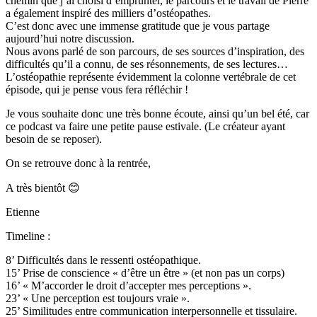
chemin que j’ai choisi d’emprunter, le parcours et le travail de Pierre
a également inspiré des milliers d’ostéopathes.
C’est donc avec une immense gratitude que je vous partage
aujourd’hui notre discussion.
Nous avons parlé de son parcours, de ses sources d’inspiration, des
difficultés qu’il a connu, de ses résonnements, de ses lectures…
L’ostéopathie représente évidemment la colonne vertébrale de cet
épisode, qui je pense vous fera réfléchir !
Je vous souhaite donc une très bonne écoute, ainsi qu’un bel été, car
ce podcast va faire une petite pause estivale. (Le créateur ayant
besoin de se reposer).
On se retrouve donc à la rentrée,
A très bientôt 😊
Etienne
Timeline :
8’ Difficultés dans le ressenti ostéopathique.
15’ Prise de conscience « d’être un être » (et non pas un corps)
16’ « M’accorder le droit d’accepter mes perceptions ».
23’ « Une perception est toujours vraie ».
25’ Similitudes entre communication interpersonnelle et tissulaire.