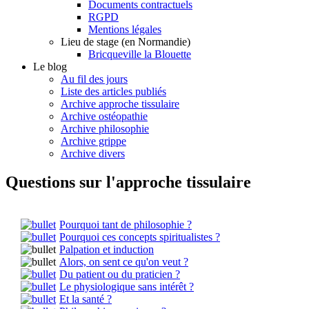
Documents contractuels
RGPD
Mentions légales
Lieu de stage (en Normandie)
Bricqueville la Blouette
Le blog
Au fil des jours
Liste des articles publiés
Archive approche tissulaire
Archive ostéopathie
Archive philosophie
Archive grippe
Archive divers
Questions sur l'approche tissulaire
Pourquoi tant de philosophie ?
Pourquoi ces concepts spiritualistes ?
Palpation et induction
Alors, on sent ce qu'on veut ?
Du patient ou du praticien ?
Le physiologique sans intérêt ?
Et la santé ?