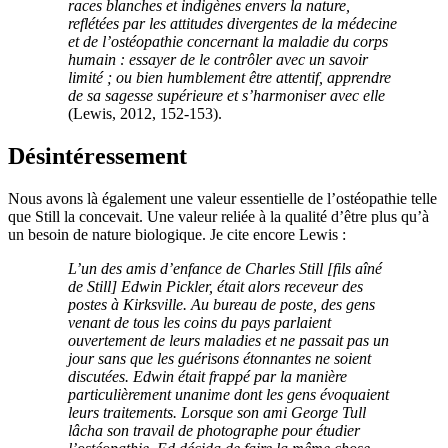
races blanches et indigènes envers la nature,
reflétées par les attitudes divergentes de la médecine
et de l’ostéopathie concernant la maladie du corps
humain : essayer de le contrôler avec un savoir
limité ; ou bien humblement être attentif, apprendre
de sa sagesse supérieure et s’harmoniser avec elle
(Lewis, 2012, 152-153).
Désintéressement
Nous avons là également une valeur essentielle de l’ostéopathie telle
que Still la concevait. Une valeur reliée à la qualité d’être plus qu’à
un besoin de nature biologique. Je cite encore Lewis :
L’un des amis d’enfance de Charles Still [fils aîné
de Still] Edwin Pickler, était alors receveur des
postes à Kirksville. Au bureau de poste, des gens
venant de tous les coins du pays parlaient
ouvertement de leurs maladies et ne passait pas un
jour sans que les guérisons étonnantes ne soient
discutées. Edwin était frappé par la manière
particulièrement unanime dont les gens évoquaient
leurs traitements. Lorsque son ami George Tull
lâcha son travail de photographe pour étudier