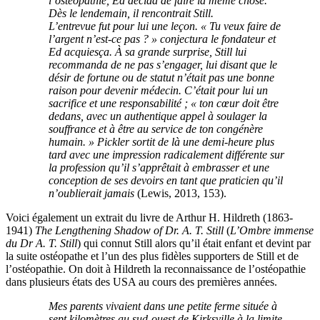
l’ostéopathie, Ed décida de faire la même chose.
Dès le lendemain, il rencontrait Still.
L’entrevue fut pour lui une leçon. « Tu veux faire de
l’argent n’est-ce pas ? » conjectura le fondateur et
Ed acquiesça.
À
sa grande surprise, Still lui
recommanda de ne pas s’engager, lui disant que le
désir de fortune ou de statut n’était pas une bonne
raison pour devenir médecin. C’était pour lui un
sacrifice et une responsabilité ; « ton cœur doit être
dedans, avec un authentique appel à soulager la
souffrance et à être au service de ton congénère
humain. » Pickler sortit de là une demi-heure plus
tard avec une impression radicalement différente sur
la profession qu’il s’apprêtait à embrasser et une
conception de ses devoirs en tant que praticien qu’il
n’oublierait jamais
(Lewis, 2013, 153).
Voici également un extrait du livre de Arthur H. Hildreth (1863-
1941)
The Lengthening Shadow of Dr. A. T. Still
(
L’Ombre immense
du Dr A. T. Still
) qui connut Still alors qu’il était enfant et devint par
la suite ostéopathe et l’un des plus fidèles supporters de Still et de
l’ostéopathie. On doit à Hildreth la reconnaissance de l’ostéopathie
dans plusieurs états des USA au cours des premières années.
Mes parents vivaient dans une petite ferme située à
sept kilomètres au sud-ouest de Kirksville à la limite