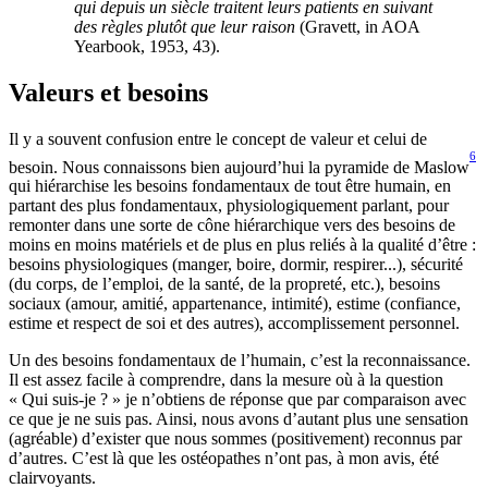
qui depuis un siècle traitent leurs patients en suivant
des règles plutôt que leur raison
(Gravett, in AOA
Yearbook, 1953, 43).
Valeurs et besoins
Il y a souvent confusion entre le concept de valeur et celui de
6
besoin. Nous connaissons bien aujourd’hui la pyramide de Maslow
qui hiérarchise les besoins fondamentaux de tout être humain, en
partant des plus fondamentaux, physiologiquement parlant, pour
remonter dans une sorte de cône hiérarchique vers des besoins de
moins en moins matériels et de plus en plus reliés à la qualité d’être :
besoins physiologiques (manger, boire, dormir, respirer...), sécurité
(du corps, de l’emploi, de la santé, de la propreté, etc.), besoins
sociaux (amour, amitié, appartenance, intimité), estime (confiance,
estime et respect de soi et des autres), accomplissement personnel.
Un des besoins fondamentaux de l’humain, c’est la reconnaissance.
Il est assez facile à comprendre, dans la mesure où à la question
« Qui suis-je ? » je n’obtiens de réponse que par comparaison avec
ce que je ne suis pas. Ainsi, nous avons d’autant plus une sensation
(agréable) d’exister que nous sommes (positivement) reconnus par
d’autres. C’est là que les ostéopathes n’ont pas, à mon avis, été
clairvoyants.