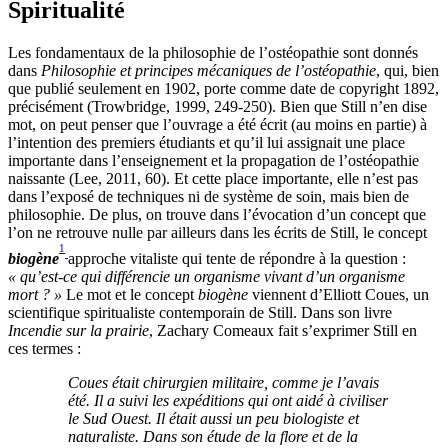
Spiritualité
Les fondamentaux de la philosophie de l’ostéopathie sont donnés
dans
Philosophie et principes mécaniques de l’ostéopathie
, qui, bien
que publié seulement en 1902, porte comme date de copyright 1892,
précisément (Trowbridge, 1999, 249-250).
Bien que Still n’en dise
mot, on peut penser que l’ouvrage a été écrit (au moins en partie) à
l’intention des premiers étudiants et qu’il lui assignait une place
importante dans l’enseignement et la propagation de l’ostéopathie
naissante (Lee, 2011, 60). Et cette place importante, elle n’est pas
dans l’exposé de techniques ni de système de soin, mais bien de
philosophie. De plus, on trouve dans
l’évocation d’un concept que
l’on ne retrouve nulle par ailleurs dans les écrits de Still, le concept
1
biogène
approche vitaliste qui tente de répondre à la question :
« qu’est-ce qui différencie un organisme vivant d’un organisme
mort ? »
Le mot et le concept
biogène
viennent d’Elliott Coues, un
scientifique spiritualiste contemporain de Still. Dans son livre
Incendie sur la prairie
, Zachary Comeaux fait s’exprimer Still en
ces termes :
Coues était chirurgien militaire, comme je l’avais
été. Il a suivi les expéditions qui ont aidé à civiliser
le Sud Ouest. Il était aussi un peu biologiste et
naturaliste. Dans son étude de la flore et de la