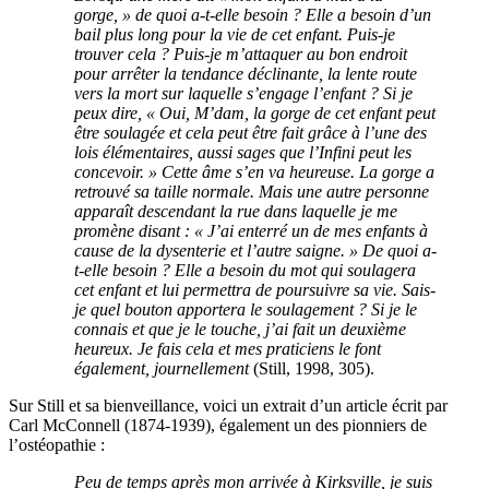
gorge, » de quoi a-t-elle besoin ? Elle a besoin d’un
bail plus long pour la vie de cet enfant. Puis-je
trouver cela ? Puis-je m’attaquer au bon endroit
pour arrêter la tendance déclinante, la lente route
vers la mort sur laquelle s’engage l’enfant ? Si je
peux dire, « Oui, M’dam, la gorge de cet enfant peut
être soulagée et cela peut être fait grâce à l’une des
lois élémentaires, aussi sages que l’Infini peut les
concevoir. » Cette âme s’en va heureuse. La gorge a
retrouvé sa taille normale. Mais une autre personne
apparaît descendant la rue dans laquelle je me
promène disant : « J’ai enterré un de mes enfants à
cause de la dysenterie et l’autre saigne. » De quoi a-
t-elle besoin ? Elle a besoin du mot qui soulagera
cet enfant et lui permettra de poursuivre sa vie. Sais-
je quel bouton apportera le soulagement ? Si je le
connais et que je le touche, j’ai fait un deuxième
heureux. Je fais cela et mes praticiens le font
également, journellement
(Still, 1998, 305).
Sur Still et sa bienveillance, voici un extrait d’un article écrit par
Carl McConnell (1874-1939), également un des pionniers de
l’ostéopathie :
Peu de temps après mon arrivée à Kirksville, je suis