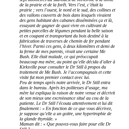
de la prairie et de la forêt. Vers l’est, c’était la
prairie ; vers l’ouest, le nord et le sud, des collines et
des vallons couverts de bois dans lesquels vivaient
des gens habitant des cabanes disséminées ça et là,
essayant de gagner de quoi vivre en cultivant de
petites parcelles de légumes pendant la belle saison
et en coupant et transportant du bois destiné à la
fabrication de traverses de chemin de fer pendant
l’hiver. Parmi ces gens, à deux kilomètres et demi de
la ferme de mes parents, vivait une certaine Me
Bush. Elle était malade, ce qui préoccupait
beaucoup ma mère, au point qu’elle décida d’aller à
Kirksville pour consulter le Dr Still à propos du
traitement de Me Bush. Je l’accompagnais et cette
visite fut mon premier contact avec lui.
Peu de temps après notre arrivée, le Dr Still entra
dans le bureau. Après les politesses d’usage, ma
mère lui expliqua la raison de notre venue et décrivit
de son mieux une excroissance situé au cou de la
patiente. Le Dr Still l’écouta attentivement et lui dit
finalement : « En fonction de ce que vous décrivez,
je suppose qu’elle a un goitre, une hypertrophie de
la glande thyroïde. »
Maman dit : « Que pouvez-vous faire pour elle Dr