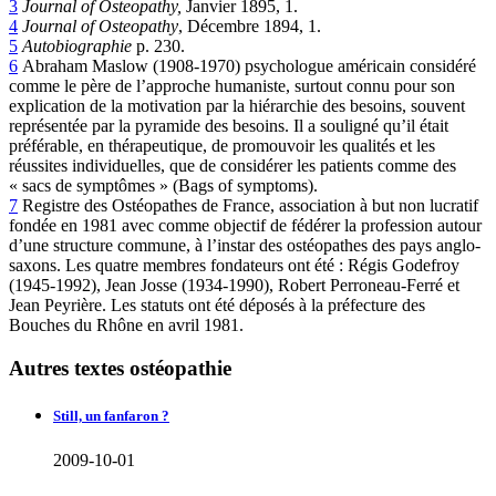
3
Journal of Osteopathy,
Janvier 1895, 1.
4
Journal of Osteopathy
, Décembre 1894, 1.
5
Autobiographie
p. 230.
6
Abraham Maslow (1908-1970) psychologue américain considéré
comme le père de l’approche humaniste, surtout connu pour son
explication de la motivation par la hiérarchie des besoins, souvent
représentée par la pyramide des besoins. Il a souligné qu’il était
préférable, en thérapeutique, de promouvoir les qualités et les
réussites individuelles, que de considérer les patients comme des
« sacs de symptômes » (Bags of symptoms).
7
Registre des Ostéopathes de France, association à but non lucratif
fondée en 1981 avec comme objectif de fédérer la profession autour
d’une structure commune, à l’instar des ostéopathes des pays anglo-
saxons. Les quatre membres fondateurs ont été : Régis Godefroy
(1945-1992), Jean Josse (1934-1990), Robert Perroneau-Ferré et
Jean Peyrière. Les statuts ont été déposés à la préfecture des
Bouches du Rhône en avril 1981.
Autres textes ostéopathie
Still, un fanfaron ?
2009-10-01