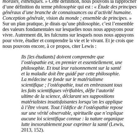
morales, esthétiques. »
Cette définition, nous pouvons la rapprocher
d’une définition du terme
philosophie
qui est :
« Étude des principes
généraux d’une branche de connaissances ou d’activité humaine.
Conception générale, vision du monde ; ensemble de principes. »
Sur un plan pratique, je dirais qu’une philosophie, c’est l’ensemble
des valeurs fondamentales sur lesquelles nous nous appuyons pour
vivre. Autrement dit, les fulcrums sur lesquels nous nous appuyons
pour vivre, étudier et comprendre la vie et le vivant. Et je
crois que
nous pouvons encore, à ce propos, citer Lewis :
Ils [les étudiants] doivent comprendre que
l’ostéopathie est, en premier et essentiellement, une
philosophie. Et tout leur raisonnement sur la santé
et la maladie doit être guidé par cette philosophie.
La médecine se fonde sur le matérialisme
scientifique ; l’ostéopathie, tout en embrassant tous
les faits scientifiques vérifiables, défie l’autorité
ultime de la science, déclarant ses suppositions
matérialistes insatisfaisantes lorsqu’on les applique
à l’être vivant. Tout l’édifice de l’ostéopathie repose
sur une vérité observable, spirituelle que n’explique
aucune loi scientifique connue : la nature organique
lutte inexorablement pour exprimer la santé
(Lewis,
2013, 152).