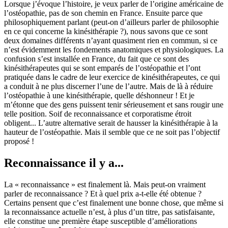
Lorsque j’évoque l’histoire, je veux parler de l’origine américaine de
l’ostéopathie, pas de son chemin en France. Ensuite parce que
philosophiquement parlant (peut-on d’ailleurs parler de philosophie
en ce qui concerne la kinésithérapie ?), nous savons que ce sont
deux domaines différents n’ayant quasiment rien en commun, si ce
n’est évidemment les fondements anatomiques et physiologiques. La
confusion s’est installée en France, du fait que ce sont des
kinésithérapeutes qui se sont emparés de l’ostéopathie et l’ont
pratiquée dans le cadre de leur exercice de kinésithérapeutes, ce qui
a conduit à ne plus discerner l’une de l’autre. Mais de là à réduire
l’ostéopathie à une kinésithérapie, quelle déshonneur ! Et je
m’étonne que des gens puissent tenir sérieusement et sans rougir une
telle position. Soif de reconnaissance et corporatisme étroit
obligent... L’autre alternative serait de hausser la kinésithérapie à la
hauteur de l’ostéopathie. Mais il semble que ce ne soit pas l’objectif
proposé !
Reconnaissance il y a...
La « reconnaissance » est finalement là. Mais peut-on vraiment
parler de reconnaissance ? Et à quel prix a-t-elle été obtenue ?
Certains pensent que c’est finalement une bonne chose, que même si
la reconnaissance actuelle n’est, à plus d’un titre, pas satisfaisante,
elle constitue une première étape susceptible d’améliorations