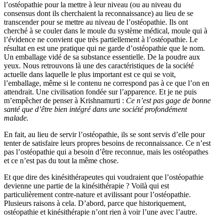
l’ostéopathie pour la mettre à leur niveau (ou au niveau du
consensus dont ils cherchaient la reconnaissance) au lieu de se
transcender pour se mettre au niveau de l’ostéopathie. Ils ont
cherché à se couler dans le moule du système médical, moule qui à
l’évidence ne convient que très partiellement à l’ostéopathie. Le
résultat en est une pratique qui ne garde d’ostéopathie que le nom.
Un emballage vidé de sa substance essentielle. De la poudre aux
yeux. Nous retrouvons là une des caractéristiques de la société
actuelle dans laquelle le plus important est ce qui se voit,
l’emballage, même si le contenu ne correspond pas à ce que l’on en
attendrait. Une civilisation fondée sur l’apparence. Et je ne puis
m’empêcher de penser à Krishnamurti :
Ce n’est pas gage de bonne
santé que d’être bien intégré dans une société profondément
malade.
En fait, au lieu de servir l’ostéopathie, ils se sont servis d’elle pour
tenter de satisfaire leurs propres besoins de reconnaissance. Ce n’est
pas l’ostéopathie qui a besoin d’être reconnue, mais les ostéopathes
et ce n’est pas du tout la même chose.
Et que dire des kinésithérapeutes qui voudraient que l’ostéopathie
devienne une partie de la kinésithérapie ? Voilà qui est
particulièrement contre-nature et avilissant pour l’ostéopathie.
Plusieurs raisons à cela. D’abord, parce que historiquement,
ostéopathie et kinésithérapie n’ont rien à voir l’une avec l’autre.