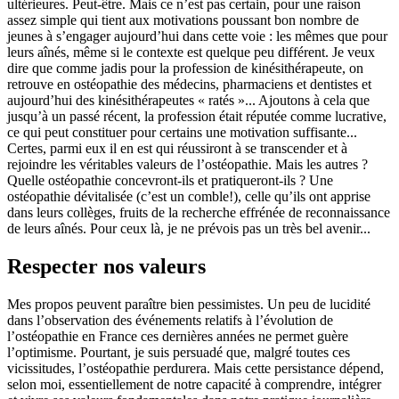
ultérieures. Peut-être. Mais ce n’est pas certain, pour une raison
assez simple qui tient aux motivations poussant bon nombre de
jeunes à s’engager aujourd’hui dans cette voie : les mêmes que pour
leurs aînés, même si le contexte est quelque peu différent. Je veux
dire que comme jadis pour la profession de kinésithérapeute, on
retrouve en ostéopathie des médecins, pharmaciens et dentistes et
aujourd’hui des kinésithérapeutes « ratés »... Ajoutons à cela que
jusqu’à un passé récent, la profession était réputée comme lucrative,
ce qui peut constituer pour certains une motivation suffisante...
Certes, parmi eux il en est qui réussiront à se transcender et à
rejoindre les véritables valeurs de l’ostéopathie. Mais les autres ?
Quelle ostéopathie concevront-ils et pratiqueront-ils ? Une
ostéopathie dévitalisée (c’est un comble!), celle qu’ils ont apprise
dans leurs collèges, fruits de la recherche effrénée de reconnaissance
de leurs aînés. Pour ceux là, je ne prévois pas un très bel avenir...
Respecter nos valeurs
Mes propos peuvent paraître bien pessimistes. Un peu de lucidité
dans l’observation des événements relatifs à l’évolution de
l’ostéopathie en France ces dernières années ne permet guère
l’optimisme. Pourtant, je suis persuadé que, malgré toutes ces
vicissitudes, l’ostéopathie perdurera. Mais cette persistance dépend,
selon moi, essentiellement de notre capacité à comprendre, intégrer