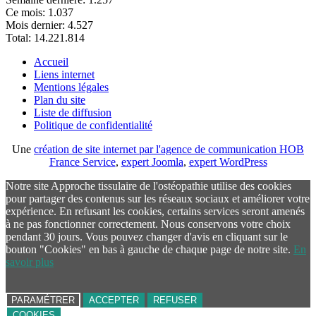
Ce mois:
1.037
Mois dernier:
4.527
Total:
14.221.814
Accueil
Liens internet
Mentions légales
Plan du site
Liste de diffusion
Politique de confidentialité
Une
création de site internet par l'agence de communication HOB
France Service
,
expert Joomla
,
expert WordPress
Notre site Approche tissulaire de l'ostéopathie utilise des cookies
pour partager des contenus sur les réseaux sociaux et améliorer votre
expérience. En refusant les cookies, certains services seront amenés
à ne pas fonctionner correctement. Nous conservons votre choix
pendant 30 jours. Vous pouvez changer d'avis en cliquant sur le
bouton "Cookies" en bas à gauche de chaque page de notre site.
En
savoir plus
PARAMÉTRER
ACCEPTER
REFUSER
COOKIES