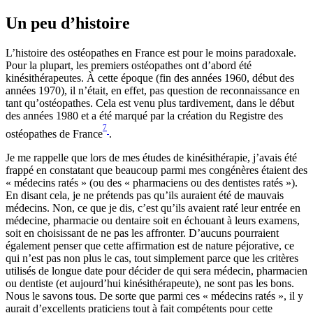
Un peu d’histoire
L’histoire des ostéopathes en France est pour le moins paradoxale.
Pour la plupart, les premiers ostéopathes ont d’abord été
kinésithérapeutes.
À
cette époque (fin des années 1960, début des
années 1970), il n’était, en effet, pas question de reconnaissance en
tant qu’ostéopathes. Cela est venu plus tardivement, dans le début
des années 1980 et a été marqué par la création du Registre des
7
ostéopathes de France
.
Je me rappelle que lors de mes études de kinésithérapie, j’avais été
frappé en constatant que beaucoup parmi mes congénères étaient des
« médecins ratés » (ou des « pharmaciens ou des dentistes ratés »).
En disant cela, je ne prétends pas qu’ils auraient été de mauvais
médecins. Non, ce que je dis, c’est qu’ils avaient raté leur entrée en
médecine, pharmacie ou dentaire soit en échouant à leurs examens,
soit en choisissant de ne pas les affronter. D’aucuns pourraient
également penser que cette affirmation est de nature péjorative, ce
qui n’est pas non plus le cas, tout simplement parce que les critères
utilisés de longue date pour décider de qui sera médecin, pharmacien
ou dentiste (et aujourd’hui kinésithérapeute), ne sont pas les bons.
Nous le savons tous. De sorte que parmi ces « médecins ratés », il y
aurait d’excellents praticiens tout à fait compétents pour cette