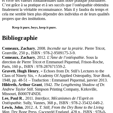
et vivre ses valeurs fondamentales dans notre pratique journalière.
C’est grâce à sa pratique et à ses succès que l’ostéopathie obtiendra
finalement la véritable reconnaissance. Mais il y faudra du temps et
cela me semble bien plus dépendre des individus et de leurs qualités
propres que des institutions.
Keep it pure, boys, keep it pure
.
Bibliographie
Comeaux, Zachary
, 2008.
Incendie sur la prairie
. Pierre Tricot,
Granville, 250 p., ISBN : 978-2-9509175-3-9.
Comeaux, Zachary
, 2012.
L’Âme de l’ostéopathie
. Sous la
direction de Pierre Tricot et Emmanuel Piquemal, Frison-Roche,
Paris, 160 p., ISBN : 978-287671559-2.
Gravett, Hugh Henry
, « Echoes from Dr. Still’s Lectures to the
Class of Ninety Six, » Academy Of Applied Osteopathy,
Year Book
,
1948, pp. 48-51 – Traduction : Emmanuel Piquemal, janvier 2013.
Hildreth, Arthur Grant
, 1942.
The Lengthening Shadow of Dr.
Andrew Taylor Still
. Simpson Printing Company, Kirksville,
Missouri, B0007F4NDI.
Lee, Paul R
., 2011.
Interface, Mécanismes de l’Esprit en
Ostéopathie
. Sully, Vannes, 368 p., ISBN : 978-2-35432-049-2.
Lewis, John
, 2012.
A. T. Still, From the Dry Bone to the Living
Man
. Dry Bone Press, Gwynedd England, 428 p., ISBN : 978-0-