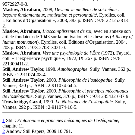
9572927-0-3.
Maslow, Abraham
, 2008,
Devenir le meilleur de soi-même :
besoins fondamentaux, motivation et personnalité
, Eyrolles, coll.
« Éditions d’Organisation », 2008, 383 p. ISBN : 978-221253818-
2.
Maslow, Abraham
,
L’accomplissement de soi
, avec en annexe son
article fondateur de 1943 sur la motivation et les besoins (
A theory of
human motivation
), Eyrolles, coll. Éditions d’Organisation, 2004,
208 p. ISBN : 978-270813021-0.
Maslow, Abraham
,
Vers une psychologie de l’Être
(1972), Fayard,
coll. « L’expérience psychique », 1972, IX-267 p. ISBN : 978-
221300411-2.
Still, Andrew Taylo
r, 1998.
Autobiographie
. Sully, Vannes, 362 p.,
ISBN : 2-911074-08-4.
Still, Andrew Taylor
, 2003.
Philosophie de l’ostéopathie
. Sully,
Vannes, 320 p., ISBN : 2-911074-64-5.
Still, Andrew Taylor
, 2009.
Philosophie et principes mécaniques
de l’ostéopathie
. Sully, Vannes, 370 p., ISBN : 978-235432-037-9.
Trowbridge, Carol
, 1999.
La Naissance de l’ostéopathie
. Sully,
Vannes, 292 p., ISBN : 2-911074-16-5.
1
Still :
Philosophie et principes mécaniques de l’ostéopathie
,
chapitre 11.
2
Andrew Still Papers, 2009.10.791.