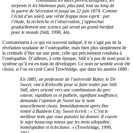
combattais les idées pro-esclavagistes, les
serpents et les blaireaux puis, plus tard, tout au long de
la guerre de Sécession et jusqu’au 22 juin 1874. Comme
l’éclat d’un soleil, une vérité frappa mon esprit : par
l’étude, la recherche et l’observation, j’approchai
graduellement une science qui serait un grand bienfait
pour le monde
(Still, 1998, 44).
Contrairement à ce qui est souvent indiqué, il ne s’agit pas de la
révélation soudaine de l’ostéopathie, mais bien plus simplement de
la certitude d’être sur une piste, celle qui précisément conduira à
l’ostéopathie. D’ailleurs, à cette époque, Still n’a pas de nom pour le
système qu’il est en train de développer. Ce nom ne semble avoir été
choisi, si l’on en croit Carol Trowbridge, que dans les années 1880 :
En 1885, un professeur de l’université Baker, le Dr
Sweet, vint à Kirksville pour se faire traiter par Still.
Still, alors orienté vers une combinaison du grec
osteon, signifiant os et pathein, signifiant souffrance,
demanda l’opinion de Sweet sur le nom
nouvellement choisi. Immédiatement après être
rentré à Baldwin City, Sweet écrivit : « C’est le
meilleur nom que vous puissiez lui donner. Il couvre
le sujet beaucoup mieux que les mots allopathie,
homéopathie et éclectisme. »
(Trowbridge, 1999,
191).